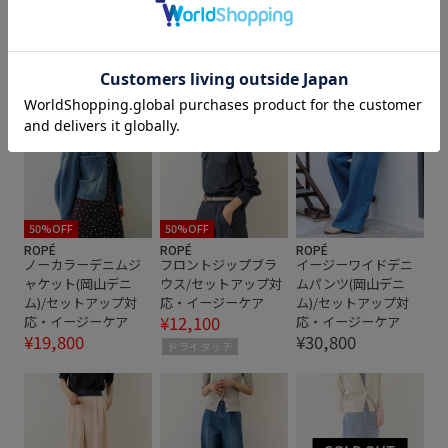
スタイルアップ
スッキリ
スマート
スラックス
デニムコレクション
タック
デニム生地
トップス
ニット
ハイウエスト
パンツ
ベルト
メリハリ
リネン
ワイドパンツ
上品
夏場でも快適
幅広
快適
快適な着心地
落ち感
薄手
軽やかな素材感
50%OFF
50%OFF
ROPÉ
ROPÉ
ROPÉ
ノーカラーデニムジ
フロントジップブラ
イージーワイドデニ
ャケット(岡山デニ
ウス/セットアップ対
ムパンツ(岡山デニ
ム)/セットアップ対
応・イージーケア
ム)/セットアップ対
¥12,100
応・イージーケア
応・イージーケア
¥19,800
¥30,800
ドライタッチ