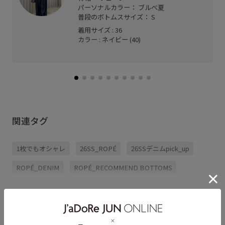
パーソナルカラー： ブルべ夏
普段のボトムスサイズ： S
着用サイズ : 36
カラー : ネイビー (40)
関連タグ
1枚でもオシャレ
26SS_ROPÉ
26SSデニムpick_up
ROPÉ_DENIM
ROPÉ_RECOMMEND BOTTOMS
ROPÉ_オフィスカジュアル
Sサイズフェア対象
もっと見る
きれいめ
オフィス
オフィスカジュアル
カジュアル
ギンガムチェック
サマーニット
シアー
シャツ