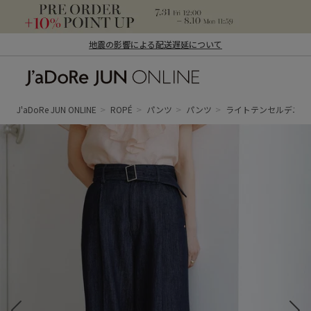
地震の影響による配送遅延について
J'aDoRe JUN ONLINE（ジャドール ジュ
ン オンライン）
J'aDoRe JUN ONLINE
ROPÉ
パンツ
パンツ
ライトテンセルデニム