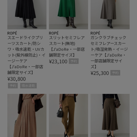
ROPÉ
ROPÉ
ROPÉ
スエードライクプリ
スリットセミフレア
ガンクラブチェック
ーツスカート/防シ
スカート(無地)
セミフレアースカー
ワ・吸水速乾・UVカ
【J'aDoRe・一部店
ト/吸湿発熱・イージ
ット(紫外線防止)・イ
舗限定サイズ】
ーケア【J'aDoRe・
¥23,100
ージーケア
一部店舗限定サイ
予約
【J'aDoRe・一部店
ズ】
¥25,300
舗限定サイズ】
予約
¥30,800
予約
吸水速乾