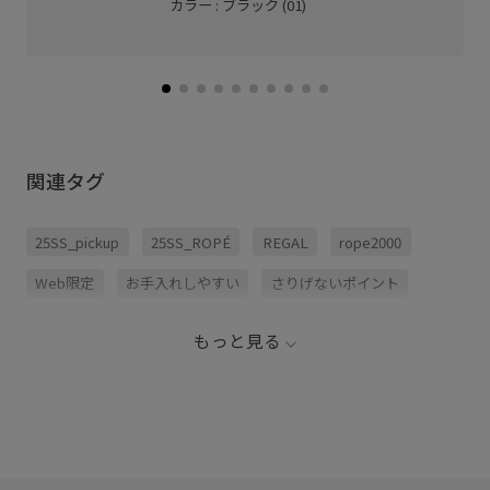
カラー : ブラック (01)
関連タグ
25SS_pickup
25SS_ROPÉ
REGAL
rope2000
Web限定
お手入れしやすい
さりげないポイント
インソール
エレガント
クッション性
シューズ
もっと見る
ステッチ
セット
ドレス
ドレスシューズ
フェミニン
フォーマル
マニッシュ
レースアップシューズ
滑り止め
牛革
艶感