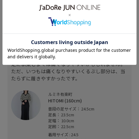
スタッフレビュー
幅広&甲高なため、通常よりワンサイズ上げてぴっ
たりでした。
ガラスレザーで通常の革靴よりも硬さがあるので、
足に馴染むまでは痛くなりやすいかもしれません。
ただ、いつもは痛くなりやすいくるぶし部分は、当
たらずに履きやすかったです。
ルミネ有楽町
HITOMI (160cm)
普段の足サイズ： 24.5cm
足長： 23.5cm
足幅： 10.0cm
足囲： 22.5cm
着用サイズ : 24.5