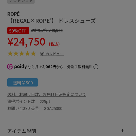
アウトレット
ROPÉ
【REGAL×ROPE’】 ドレスシューズ
50%OFF
通常価格:
¥49,500
¥24,750
(税込)
8件のレビュー
なら
月々2,062円
から。分割手数料無料
送料￥500
送料、お届け日数、お届け日時指定について
獲得ポイント数
225pt
お問い合わせ番号 GGA25000
アイテム説明