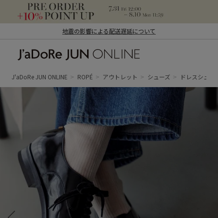
地震の影響による配送遅延について
J'aDoRe JUN ONLINE（ジャドール ジュ
ン オンライン）
J'aDoRe JUN ONLINE
ROPÉ
アウトレット
シューズ
ドレスシュー