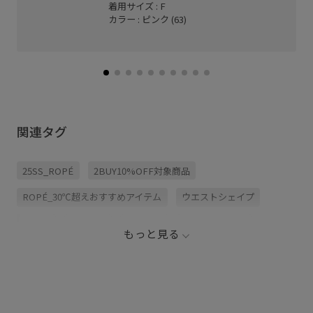
着用サイズ : F
カラー : ピンク (63)
関連タグ
25SS_ROPÉ
2BUY10%OFF対象商品
ROPÉ_30℃超えおすすめアイテム
ウエストシェイプ
シャツ
シンプル
スカート
スタイルアップ
もっと見る
スニーカー
パンプス
ブラウス
リネン
リネン素材
ワンピース
光沢感
切り替え
夏にぴったり
天然素材
華やか
薄手
透け感