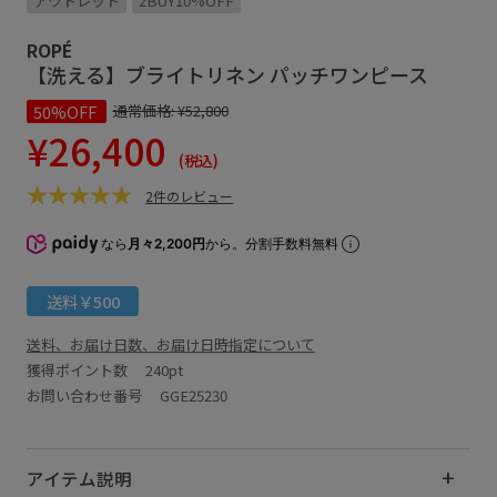
アウトレット
2BUY10%OFF
ROPÉ
【洗える】ブライトリネン パッチワンピース
50%OFF
通常価格:
¥52,800
¥26,400
(税込)
2件のレビュー
なら
月々2,200円
から。分割手数料無料
送料￥500
送料、お届け日数、お届け日時指定について
獲得ポイント数
240pt
お問い合わせ番号 GGE25230
アイテム説明