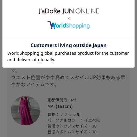
スタッフレビュー
身長161㎝で普段38サイズを着用。
リネン混でありながら光沢感があります。
シンプルなデザインですが、縦の切り替えでウエス
トをシェイプさせたラインの綺麗なワンピースで
す。
ウエスト位置がやや高めでスタイルUP効果もある華
やかなアイテムです。
京都伊勢丹 ロペ
て
MAI (161cm)
骨格： ナチュラル
パーソナルカラー： イエベ秋
普段のトップスサイズ： 38
普段のボトムスサイズ： 38