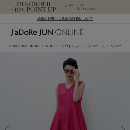
地震の影響による配送遅延について
J'aDoRe JUN ONLINE（ジャドール ジュ
ン オンライン）
J'aDoRe JUN ONLINE
ROPÉ
アウトレット
ワンピース
ワンピース