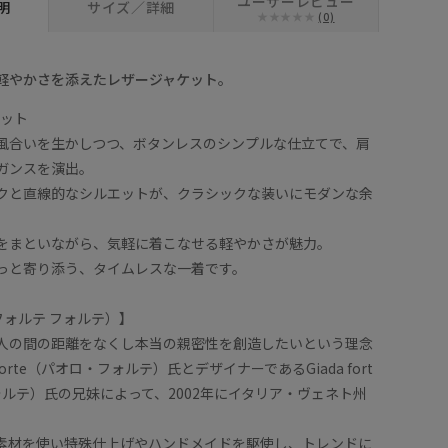
ユーザーレビュー
明
サイズ／詳細
(0)
軽やかさを添えたレザージャケット。
エット
風合いを生かしつつ、ボタンレスのシンプルな仕立てで、肩
ガンスを演出。
クと直線的なシルエットが、クラシックな装いにモダンな余
。
をまといながら、気軽に着こなせる軽やかさが魅力。
っと寄り添う、タイムレスな一着です。
e （フォルテ フォルテ）】
人の間の距離をなくし本当の親密性を創造したいという理念
 forte（パオロ・フォルテ）氏とデザイナーであるGiada fort
ォルテ）氏の兄妹によって、2002年にイタリア・ヴェネト州
素材を使い特殊仕上げやハンドメイドを駆使し、トレンドに