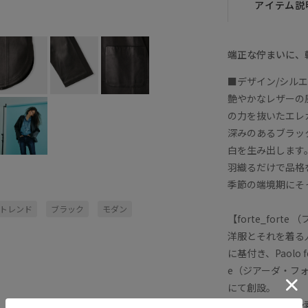
アイテム説
端正な佇まいに、
■デザイン/シル
艶やかなレザーの
の力を抜いたエレ
深みのあるブラッ
白を生み出します
羽織るだけで品格
季節の端境期にそ
トレンド
ブラック
モダン
【forte_fort
洋服とそれを着る
に基付き、Paolo
e（ジアーダ・フ
にて創設。
イタリア製の高級