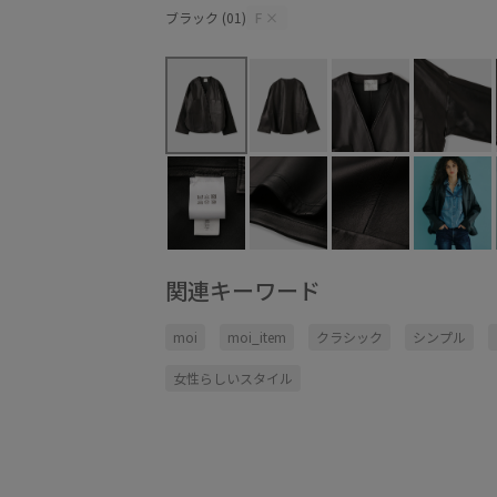
ブラック (01)
F
×
関連キーワード
moi
moi_item
クラシック
シンプル
女性らしいスタイル