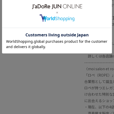
とらわれない繊細
【メーカーサイズ
F：メーカーサイズ
■こちらの商品は、〈
ている商品です。
詳しくは各店舗
-------------------
〈moi salon e
「ロペ（ROPE）」と
合業態として誕生
ロペが持つエレガ
け合わせた特別な
に出会えるショッ
・現在、以下の4
高島屋大阪店／高