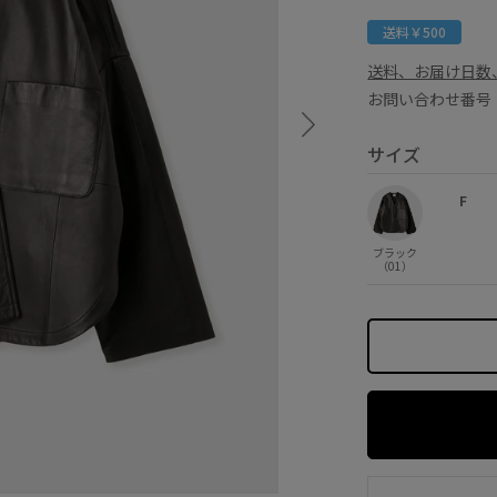
送料￥500
送料、お届け日数
お問い合わせ番号 M
サイズ
F
ブラック
（01）