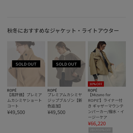
ジャケット
ジャストウエスト
スカート
スタイリング
スタイルアップ
ストレッチ性
セットアップ
トレンド
ブルー
ホワイト
秋冬におすすめなジャケット・ライトアウター
ボリューム感
ポリエステル
ライトアウターGG
軽さがポイント
30%OFF
ROPÉ
ROPÉ
ROPÉ
【高評価】プレミア
プレミアムカシミヤ
【Mizuno for
ムカシミヤショート
ジップブルゾン【新
ROPE'】ライナー付
コート
色追加】
き ギャザーマウンテ
¥49,500
¥49,500
ンパーカー/撥水・イ
ージーケア
¥66,220
2BUY10%OFF