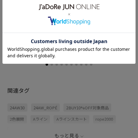
天満屋岡山店
中西 (162cm)
骨格： ストレート
パーソナルカラー： イエベ春
普段のトップスサイズ： 38
着用サイズ : 38
カラー : オフホワイト (15)
関連タグ
24AW30
24AW_ROPÉ
2BUY10%OFF対象商品
2色展開
Aライン
Aラインスカート
rope2000
ROPÉ_2BUY
オフホワイト
コンパクト
ショート丈
もっと見る