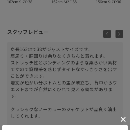
162cm SIZE:38
162cm SIZE:38
156cm SIZE:36
スタッフレビュー
身長162㎝で38がジャストサイズです。
肩周り・胴回りは余りなくきちんと着れます。
ストレッチ性とボンディングのような柔らかい素材
ですので窮屈感を感じずタイトなすっきりさを出す
ことができます。
着丈が短かい分ボトムとの差が際立ち、背中からウ
エストまでが自然にくびれて見える効果がありま
す。
クラシックなノーカラーのジャケットが品良く演出
してくれます。