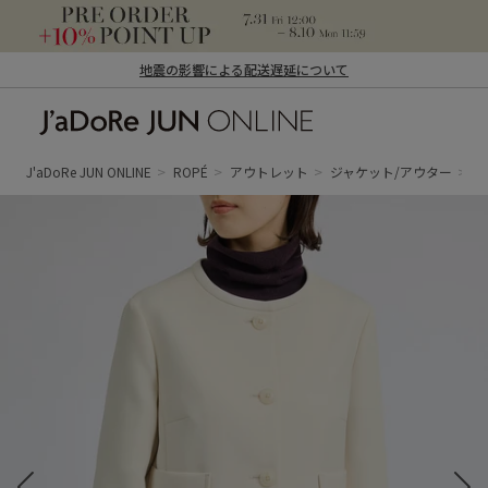
地震の影響による配送遅延について
J'aDoRe JUN ONLINE（ジャドール ジュ
ン オンライン）
J'aDoRe JUN ONLINE
ROPÉ
アウトレット
ジャケット/アウター
ノ