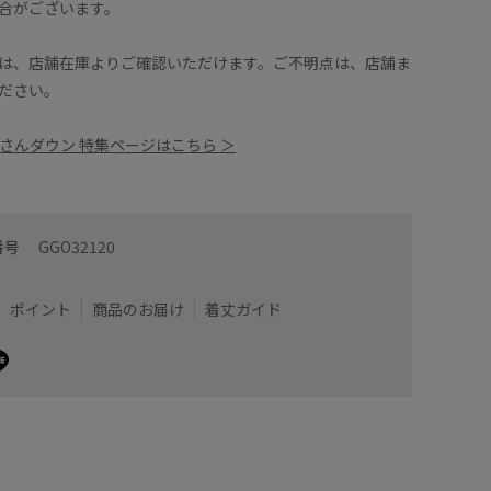
合がございます。
の腕周りも窮屈さのない着心地。
じます。
驚きます！フワッと纏うようなダウンです。
は、店舗在庫よりご確認いただけます。ご不明点は、店舗ま
【スタイ
ださい。
マットな
トとしても着られるダウンコート。
す。
真衣さんダウン 特集ページはこちら ＞
ズン着られるのでおすすめです！
カラーも
りすぎず
像は、光の当たり具合で色味が異なって見える場合が
の画像をご参照ください。
※店頭及
番号
GGO32120
光の当た
屋タカシマヤ
着用サイズ : 38
ポイント
商品のお届け
着丈ガイド
カラー : ホワイト (10)
商品の色