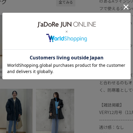
ング
のあるAラインシ
全てみる
フで使えるシーン
です。ドラマティ
ザインに拘ってい
【カラー】
エクリュ—、黒の
【スタイリング】
シャツやニット、
ho
miho
ウンとして細見パ
0cm SIZE:38
170cm SIZE:38
と合わせるのもオ
く、防寒着として
【雑誌掲載】
VERY12月号（1
-------------------
透け感：なし