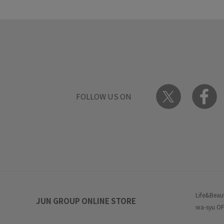
FOLLOW US ON
Life&Beau
JUN GROUP ONLINE STORE
wa-syu OF