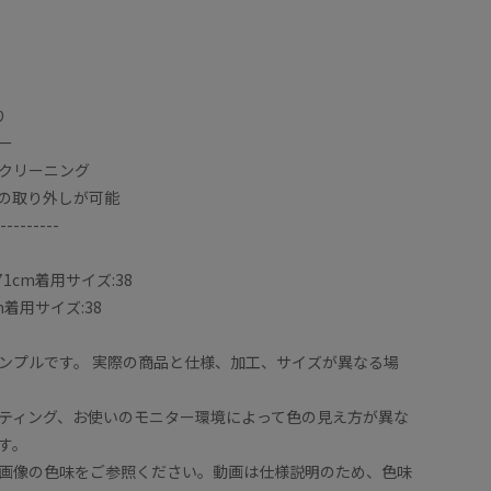
り
ー
クリーニング
の取り外しが可能
---------
【サイズ
身長17
体的に余裕のあるデザインで、モコモコした厚手のニッ
ニットが
1cm着用サイズ:38
が出来ました。
太ももが
m着用サイズ:38
【素材感
ンプルです。 実際の商品と仕様、加工、サイズが異なる場
フェザー 8%
マットな質
00%
素材にか
ティング、お使いのモニター環境によって色の見え方が異な
用。
。
【着心地
す。
ボリュー
画像の色味をご参照ください。動画は仕様説明のため、色味
着用する