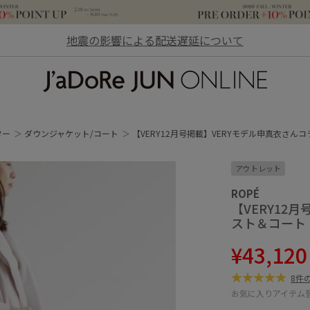
地震の影響による配送遅延について
JaDoRe JUN ONLINE
ター
ダウンジャケット/コート
【VERY12月号掲載】VERYモデル申真衣さん
アウトレット
ROPÉ
【VERY12
スト＆コート
¥43,12
8件
お気に入りアイテム