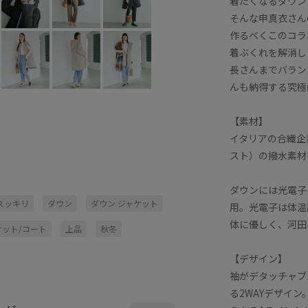
着たくなるダウン
そんな申真衣さん
作るべくこのコラ
着ぶくれを解消し
長さんまでバラン
んも納得する究極
【素材】
イタリアの合繊企業L
スト）の撥水素材
ダウンには光電子
スッキリ
ダウン
ダウン ジャケット
用。光電子は体温
体に優しく、河田
ット/コート
上品
秋冬
【デザイン】
袖がデタッチャブ
る2WAYデザイ