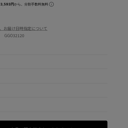
3,593円
から。分割手数料無料
、お届け日時指定について
GGO32120