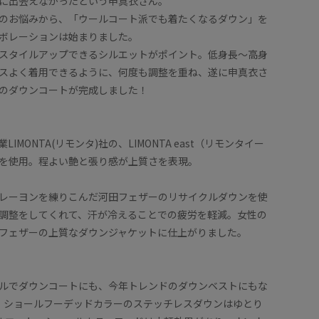
に出会えなかったという申真衣さん。
のお悩みから、「ウールコート派でも着たくなるダウン」を
ボレーションは始まりました。
スタイルアップできるシルエットがポイント。低身長〜高身
スよく着用できるように、何度も調整を重ね、遂に申真衣さ
のダウンコートが完成しました！
IMONTA(リモンタ)社の、LIMONTA east（リモンタイー
を使用。程よい艶と張り感が上質さを表現。
レーヨンを練りこんだ河田フェザーのリサイクルダウンを使
調整をしてくれて、汗が冷えることでの疲労を軽減。女性の
フェザーの上質なダウンジャケットに仕上がりました。
ルでダウンコートにも、今年トレンドのダウンベストにもな
ン。ショールフーデッドカラーのステッチレスダウンはゆとり