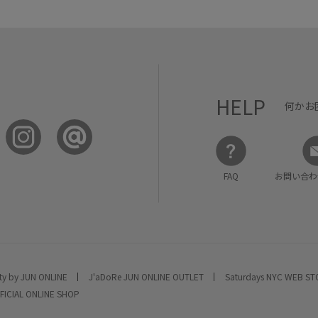
HELP
何かお
FAQ
お問い合わ
ty by JUN ONLINE
J'aDoRe JUN ONLINE OUTLET
Saturdays NYC WEB S
FICIAL ONLINE SHOP