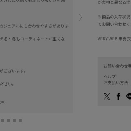
が実物と異なる場
身幅だけでなく、肩周り二
羽織って頂くとかなり軽く
※商品の入荷状況
でお問い合わせく
カジュアルにも合わせやすさがありま
【オススメポイント】
お袖が取り外し可能でベス
VERY WEB 申
えると冬もコーディネートが重くな
真冬だけでなく、長いシー
※店頭及び屋外での撮影画
ございます。
商品の色味はスタジオ撮影
お問い合わせ
がございます。
ヘルプ
ジェイアール名古
お支払い方法
saho (165cm)
ださい。
01)