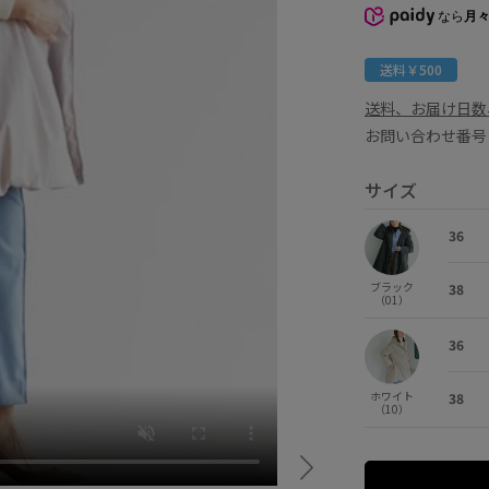
なら
月々
送料￥500
送料、お届け日数
お問い合わせ番号 
サイズ
36
ブラック
38
（01）
36
ホワイト
38
（10）