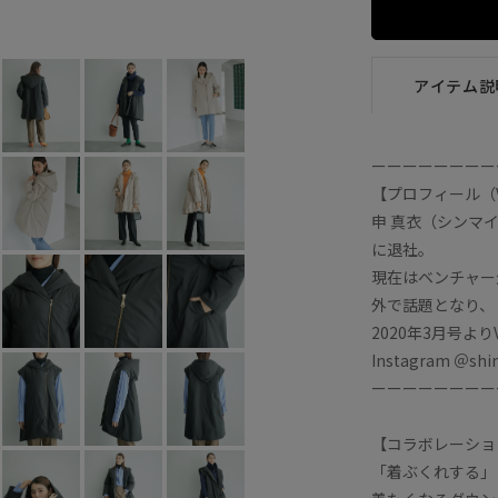
ブラック (01)
36
×
38
×
アイテム説
ーーーーーーーー
【プロフィール（V
申 真衣（シンマ
に退社。
現在はベンチャー
外で話題となり、
2020年3月号よ
Instagram ＠shi
ーーーーーーーー
【コラボレーショ
「着ぶくれする」