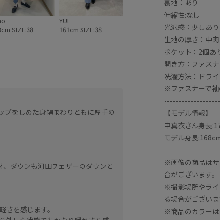
裏地：あり
伸縮性:なし
ho
YUI
光沢感：少しあり
0cm SIZE:38
161cm SIZE:38
生地の厚さ：中肉
ポケット：2個あ
開き方：ファスナ
洗濯方法：ドライ
※ファスナーで袖
-------------------
【サイズ感】
ジップをしめた身幅まわりともに厚手の
165cm。
【モデル情報】
アームホール、身幅など全
申真衣さん身長:17
トを着用しても羽織ること
モデル身長:168c
【素材感】
※画像の商品はサ
水素材、ダウンも河田フェザーのダウンと
ダウン 72% レーヨン20% 
合がございます。
表地、裏地はポリエステル1
※撮影場所やライ
LIMONTA社の撥水素材使
光沢を抑えたマットな質感
る場合がございま
軽さを感じます。
※商品のカラーは
を外した状態でもかなり暖かさを感
【着心地】