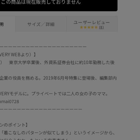
この商品は現在販売しておりません
ホワイト (10)
3
ユーザーレビュー
明
サイズ／詳細
(8)
ーーーーーーーーーーーーーーーーーーーー
ERY WEBより）】
イ） 東京大学卒業後、外資系証券会社に約10年勤務した後
企業の役員を務める。2019年6月号特集に登場後、編集部内
りVERYモデルに。プライベートでは二人の女の子のママ。
nmai0728
ーーーーーーーーーーーーーーーーーーー
ンのポイント】
「着こなしのパターンが似てしまう」というイメージから、