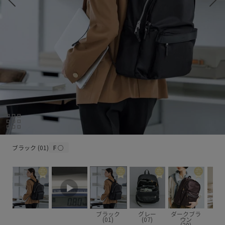
ブラック (01)
ブラック (01)
F
○
ブラック
グレー
ダークブラ
ベー
(01)
(07)
ウン
(2
(20)