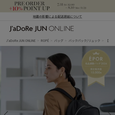
地震の影響による配送遅延について
J'aDoRe JUN ONLINE（ジャドール ジュ
ン オンライン）
J'aDoRe JUN ONLINE
ROPÉ
バッグ
バックパック/リュック
【E'P