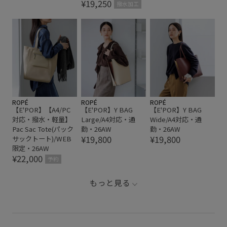
¥19,250
撥水加工
ROPÉ
ROPÉ
ROPÉ
【E'POR】【A4/PC
【E'POR】Y BAG
【E'POR】Y BAG
対応・撥水・軽量】
Large/A4対応・通
Wide/A4対応・通
Pac Sac Tote(パック
勤・26AW
勤・26AW
¥19,800
¥19,800
サックトート)/WEB
限定・26AW
¥22,000
予約
もっと見る