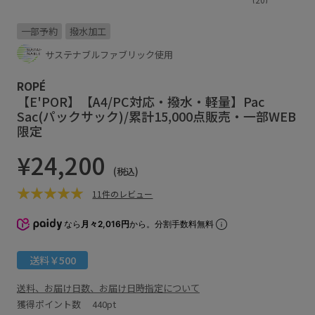
一部予約
撥水加工
サステナブルファブリック使用
ROPÉ
【E'POR】【A4/PC対応・撥水・軽量】Pac
Sac(パックサック)/累計15,000点販売・一部WEB
限定
¥24,200
(税込)
11件のレビュー
なら
月々2,016円
から。分割手数料無料
送料￥500
送料、お届け日数、お届け日時指定について
獲得ポイント数
440pt