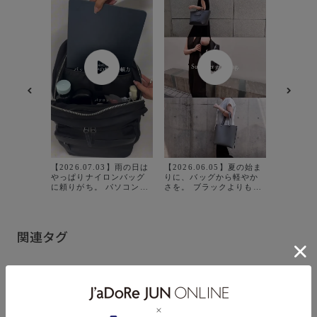
【2026.04
2Styling
サイズと
行にもお勧
【2026.07.03】雨の日は
【2026.06.05】夏の始ま
ズ✨ ⁡ 
やっぱりナイロンバッグ
りに、バッグから軽やか
があるの
に頼りがち。 パソコン持
さを。 ブラックよりもや
理も 簡
ち歩く日は荷物が重たく
わらかく、軽やかな印象
す🫶 ⁡
なるからリュックだと安
をつくるグレーを、ÉPOR
シンプル
心。 ユニセックスで使え
から提案。 定番モデルに
で ぜひ
るスタイリッシュな見た
加え、人気のBOAT BAG
ください☺️💕
関連タグ
目もお気に入り。
とBAMBOO BAGにも新
#GGX866
たにグレーカラーが登場
taxin ⁡ Pa
します。 この夏は、グレ
#GGX866
ーという選択を。
taxin 
25AW_ROPÉ
26aw_E'POR
26SS_ROPÉ
の撮影画
り具合で
見える場
A4/PC収納
E'POR_A4
E'POR_PC
す。 商
オ撮影の