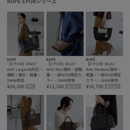
ROPÉ EPORシリーズ
ROPÉ
ROPÉ
ROPÉ
【E'POR】KNOT
【E'POR】BOAT
【E'POR】BOAT
BAG Large/A4対応・
BAG Mini/撥水・超軽
BAG Medium/撥水・
通勤・撥水・軽量・
量・一部WEB限定カ
軽量・一部WEB限定
26AW新型
ラー・26AW新色
カラー・26AW新色
¥24,200
¥13,200
¥18,700
予約
撥水加工
撥水加工