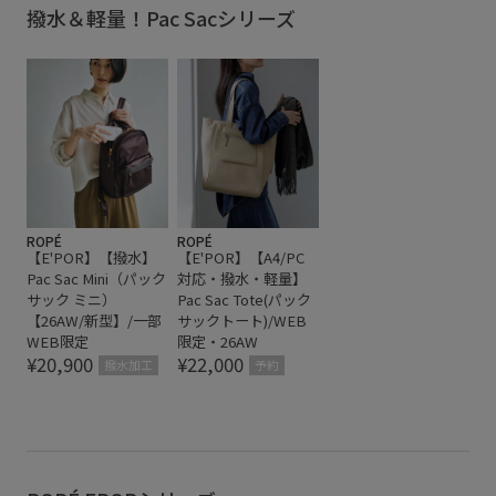
撥水＆軽量！Pac Sacシリーズ
ROPÉ
ROPÉ
【E'POR】【撥水】
【E'POR】【A4/PC
Pac Sac Mini（パック
対応・撥水・軽量】
サック ミニ）
Pac Sac Tote(パック
【26AW/新型】/一部
サックトート)/WEB
WEB限定
限定・26AW
¥20,900
¥22,000
撥水加工
予約