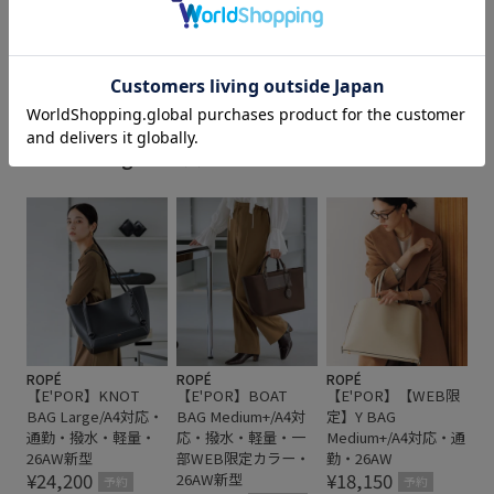
ださい。 #epor #ロペエ
EPOR対象アイテム
PacSac
popup0206
ポール #pa
もっと見る
RainGoods
ROPÉ_recommend_2026.7-8
ROPÉ_名品
Wbag_pickup
WEB限定
【E'POR】
きれいめ
しっかりフィット
アクティブシーン
エレガント
E'POR Largeサイズ
キーホルダー
ゴム仕様
シンプル
セット
デイリー使い
ナイロン
バックパック
バッグ
パスケース
ポケットがたくさん
ポリウレタン
ポリエステル
ポーチ
ママバッグ
メッシュ
メッシュ素材
ユニセックス
リュック
ROPÉ
ROPÉ
ROPÉ
【E'POR】KNOT
【E'POR】BOAT
【E'POR】【WEB限
夏の機能素材アイテム
定番・ベストセラー
幅広
BAG Large/A4対応・
BAG Medium+/A4対
定】Y BAG
通勤・撥水・軽量・
応・撥水・軽量・一
Medium+/A4対応・通
快適
折りたたみ傘
撥水加工
男女兼用
秋冬
26AW新型
部WEB限定カラー・
勤・26AW
¥24,200
¥18,150
26AW新型
通勤バッグ
通勤用
限定カラー
予約
予約