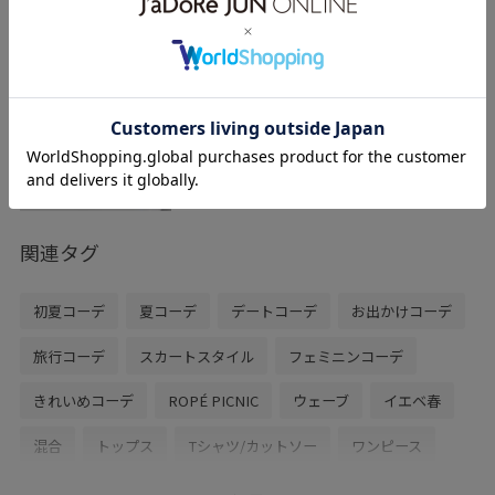
2BUY10%OFF
ROPÉ PICNIC PASSAGE
ロンデル×パールネックレス
ゴールド / F
¥2,090
関連タグ
初夏コーデ
夏コーデ
デートコーデ
お出かけコーデ
旅行コーデ
スカートスタイル
フェミニンコーデ
きれいめコーデ
ROPÉ PICNIC
ウェーブ
イエベ春
混合
トップス
Tシャツ/カットソー
ワンピース
バッグ
ショルダーバッグ
シューズ
サンダル