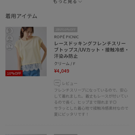
もっと見る
▶お気に入りの投稿やスタッフを、ハートボタンからお
気に入りに追加していただくと、【お気に入り】タブか
着用アイテム
ら、投稿をご覧いただきやすくなりますので、ぜひお試
しくださいませ♥
2BUY10%OFF
お電話でのお問い合わせも承っております。
ROPÉ PICNIC
レースドッキングフレンチスリー
お気軽にご連絡ください。
ブトップス/UVカット・接触冷感・
ロペピクニック ゲートタワーモール店
汗染み防止
TEL 052-566-6519
クリーム / F
¥4,049
10%OFF
レビュー
フレンチスリーブになっているので、安心
して着れました。着丈もレースが付いてい
るので長く、ヒップまで隠れます◎
サラッとした着心地で接触冷感素材なので
夏にピッタリです！