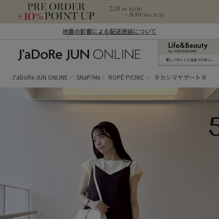
地震の影響による配送遅延について
新しいキレイと出合うために。
J'aDoRe JUN ONLINE（ジャドール ジュ
ン オンライン）
J'aDoRe JUN ONLINE
SNaP/Me
ROPÉ PICNIC
タカシマヤゲートタワ