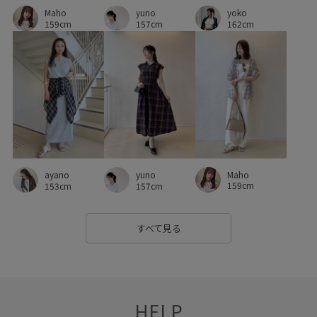
yuno
yoko
Maho
157cm
162cm
159cm
Maho
ayano
yuno
159cm
153cm
157cm
すべて見る
HELP