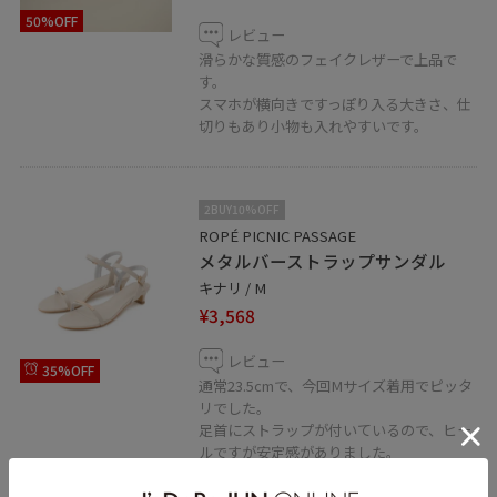
50%OFF
レビュー
滑らかな質感のフェイクレザーで上品で
す。
スマホが横向きですっぽり入る大きさ、仕
切りもあり小物も入れやすいです。
2BUY10%OFF
ROPÉ PICNIC PASSAGE
メタルバーストラップサンダル
キナリ / M
¥3,568
レビュー
35%OFF
通常23.5cmで、今回Mサイズ着用でピッタ
リでした。
足首にストラップが付いているので、ヒー
ルですが安定感がありました。