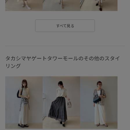
スッキリ
タック
ドッキングデザイン
ナイロン
ニット
ハリ感
パール
フェイクレザー
すべて見る
フレンチスリーブ
ブラウス
ベルト
ベーシック
ベーシックカラー
ポリエステル
ミックス感
タカシマヤゲートタワーモールのその他のスタイ
ミニマル
リネン
レイヤード風
ヴィンテージ
リング
ヴィンテージ感
万能アイテム
上品
伸縮性
光沢感
冷んやり
型崩れしにくい
大人カジュアル
天竺
差し色
快適
抜け感
接触冷感
機能素材
涼しげ
清涼感
滑らかな質感
美シルエット
華やか
落ち着いた色
薄手
財布
都会的
長財布
高級感