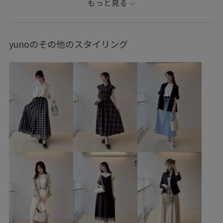
もっと見る
アクセサリー
ネックレス
GDE16170
GDM16470
GIA16190
GIX16200
GIZ16050
26mother'sday
yunoのその他のスタイリング
26RPUVCARE
26SS10r
26SS20dp
26SS20gsr
26SSPR_デザインTシャツ
2BUY10%OFF対象商品
RP26SS
RP26SSceremony
RP26SS_goods
RP26SS着映えトップス
RP26under4200
UVカット
Vネック
きれいに見える
きれいめ
こなれ感
さらっとした肌触り
さらっと着れる
さらりとした
オケージョン
カジュアル
キャミワンピース
コクーンシルエット
コットン
シアー
シボ感
シンプル
シンプルコーデ
スカラップレース