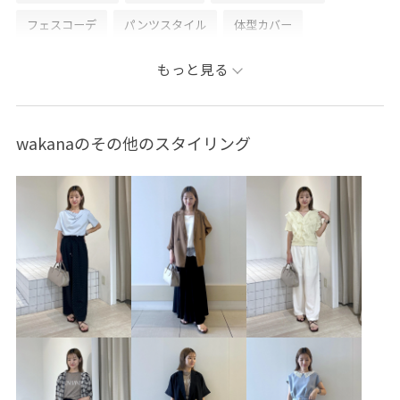
フェスコーデ
パンツスタイル
体型カバー
カジュアルコーデ
シンプルコーデ
ROPÉ PICNIC
もっと見る
ウェーブ
イエベ秋
敏感
低身長
トップス
シャツ/ブラウス
タンクトップ
パンツ
バッグ
wakanaのその他のスタイリング
ハンドバッグ
シューズ
サンダル
GDF16040
GDH16500
GDS16250
GIA16240
GIX16190
1枚でも着れる
26mother'sday
26RPUVCARE
26SS10
26SS10r
26SS15
26SS20
26SS20dp
26SS_ジョーゼット
26SSお着軽シャツ
2WAYで使える
RP26SS
RP26SS着映えトップス
お気に入りアイテム_pickup
きちんと感
きれいめ