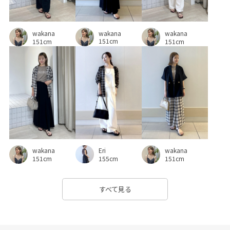
リブ
リラックス感
ワイドパンツ
ワンピース
wakana
ヴィンテージ
ヴィンテージ感
上品
伸縮性
wakana
wakana
151cm
151cm
151cm
光沢感
冷んやり
大人っぽい
大人カジュアル
安定感
小物
幅広
快適
接触冷感
撚糸
日傘
普段使いも出来る
清涼感
異素材ドッキング
着回しやすい
秋冬
程よい厚み
素肌に優しい
綿素材
締め付けない
肌離れが良い
胸ポケット
Eri
wakana
wakana
華やか
薄手
見た目以上の収納
軽快
透け感
155cm
151cm
151cm
通気性
都会的
すべて見る