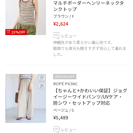
マルチボーダーヘンリーネックタ
ンクトップ
ブラウン / F
¥2,624
25%OFF
レビュー
伸縮性があり柔らかい着心地です。
脇周りも首元も開きすぎず安心して着れま
した。
2BUY10%OFF
ROPÉ PICNIC
【ちゃんと+かわいい保証】ジョグ
イージーワイドパンツ/UVケア・
防シワ・セットアップ対応
ベージュ / S
¥5,489
レビュー