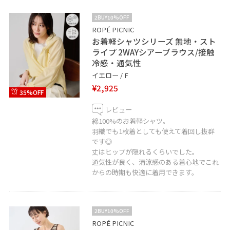
2BUY10%OFF
ROPÉ PICNIC
お着軽シャツシリーズ 無地・スト
ライプ 2WAYシアーブラウス/接触
冷感・通気性
イエロー / F
¥2,925
35%OFF
レビュー
綿100%のお着軽シャツ。
羽織でも1枚着としても使えて着回し抜群
です◎
丈はヒップが隠れるくらいでした。
通気性が良く、清涼感のある着心地でこれ
からの時期も快適に着用できます。
2BUY10%OFF
ROPÉ PICNIC