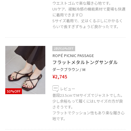
ウエストゴムで楽な履き心地です。
UVケア、接触冷感の機能素材で夏場も快適
に着用できます◎
Sサイズ着用で、丈はくるぶしにかかるく
らいで長すぎずちょうど良かったです。
2BUY10%OFF
ROPÉ PICNIC PASSAGE
フラットメタルトングサンダル
ダークブラウン / M
¥2,745
レビュー
50%OFF
普段23.5cmでMサイズでジャストでした。
少し余裕もって履くにはLサイズの方が良
さそうです。
フラットでクッション性もあり楽な履き心
地です。