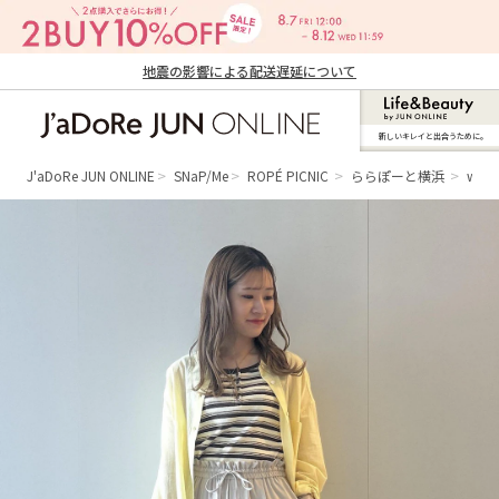
地震の影響による配送遅延について
新しいキレイと出合うために。
J'aDoRe JUN ONLINE（ジャドール ジュ
ン オンライン）
J'aDoRe JUN ONLINE
SNaP/Me
ROPÉ PICNIC
ららぽーと横浜
wak