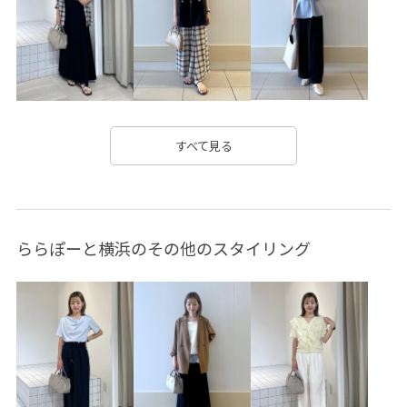
こなれ感
さらりとした
さりげないアクセント
ちゃんとプラスかわいい保証
イージーパンツ
オフショルダー
カシュクール
カジュアル
キャミソール
コットン
コットン100%
コントラスト
すべて見る
サイズ調整
サステナブル
シアー
シアー感
シャツ
シワ感
シンプル
スタンドフリル
ららぽーと横浜のその他のスタイリング
セットアップ
タイト
デイリー使い
トレンド
トレンド感
トングサンダル
ドライ
ドライタッチ
ナチュラル
ニット
バランスが良い
フリル
フリーサイズ
フーディー
ブラウス
ヘルシー
ヘンリーネック
ベーシック
ボイル
リゾート感