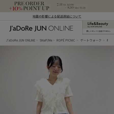
地震の影響による配送遅延について
新しいキレイと出合うために。
J'aDoRe JUN ONLINE（ジャドール ジュ
ン オンライン）
J'aDoRe JUN ONLINE
SNaP/Me
ROPÉ PICNIC
ゲートウォーク
れな