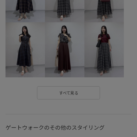
カジュアル
カットソー
クッション性
クーポン対象商品
コットン
コントラスト
シンプル
シンプルコーデ
スッキリ
ストラップ
セットアップ
タック
ダウン
チノパン
チュール
トレンド
トレンド感
バランスが良い
バルーンスカート
パンツ
パール
フリル
ベーシック
リネン
リブ
ワンピース
上品
伸縮性
優雅
光沢感
安定感
小物
後ろがゴム
日傘
旬のスタイリング
すべて見る
明るいカラー
柔らかいはき心地
機能素材
涼しげ
爽やか
異素材ドッキング
肌馴染が良い
華やか
ゲートウォークのその他のスタイリング
薄手
裏地付き
見た目以上の収納
軽快
都会的