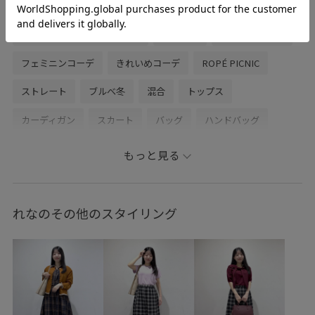
ちゃんとプラスかわいい保証
夏コーデ
お出かけコーデ
フェミニンコーデ
きれいめコーデ
ROPÉ PICNIC
ストレート
ブルべ冬
混合
トップス
カーディガン
スカート
バッグ
ハンドバッグ
シューズ
サンダル
GDC16080
GDK16180
もっと見る
GIA16230
GIX16190
1枚でも着れる
26SS10
26SS10r
26SS15
26SS20
26SS20dp
Aライン
れなのその他のスタイリング
RP26SS着映えトップス
UVケア
Vネック
Wbottoms_pickup
おなかが隠れる
きれいめ
しっかりホールド
インソール
ウエストタック