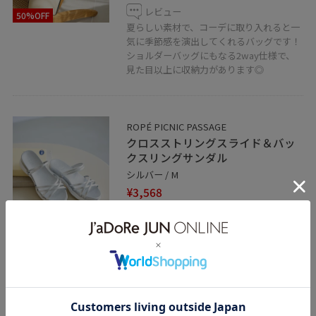
レビュー
50%OFF
夏らしい素材で、コーデに取り入れると一
気に季節感を演出してくれるバッグです！
ショルダーバッグにもなる2way仕様で、
見た目以上に収納力があります◎
ROPÉ PICNIC PASSAGE
クロスストリングスライド＆バッ
クスリングサンダル
シルバー / M
¥3,568
レビュー
35%OFF
普段23.5センチで、Mサイズでぴったりで
した！
クッション性があり、とても歩きやすかっ
たです◎
関連タグ