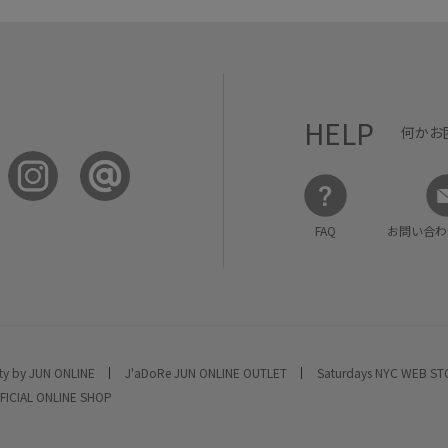
HELP
何かお
FAQ
お問い合わ
ty by JUN ONLINE
J'aDoRe JUN ONLINE OUTLET
Saturdays NYC WEB S
FICIAL ONLINE SHOP