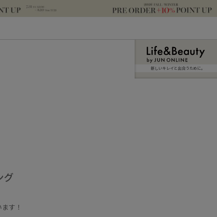
新しいキレイと出合うために。
ング
います！