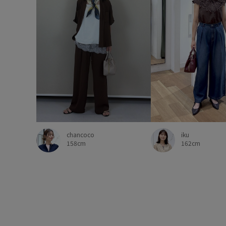
chancoco
iku
158cm
162cm