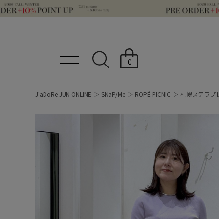
0
J'aDoRe JUN ONLINE
SNaP/Me
ROPÉ PICNIC
札幌ステラプ