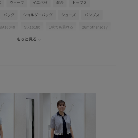
C
ウェーブ
イエベ秋
混合
トップス
バッグ
ショルダーバッグ
シューズ
パンプス
GIA16040
GIX16180
1枚でも着れる
26mother'sday
もっと見る
6SS10dp
26SS10gs
26SS10r
26SS15
26SS20
26SS八方映えニット
2WAYで使える
RP26SS
サマーニット
RP26SS着映えトップス
UVカット
Vネック
やすい
きれいめ
さらりとした
ふくらみ
アクセサリー
インナーパンツ
オフィス
アル
カーディガン
キャッチー
クーポン対象商品
ゴム仕様
サステナブル
サロペット
サンダル
ジャンパースカート
スカーフ
スッキリ
ストラップ
プ
ソックス
タイツ
タック
チュール