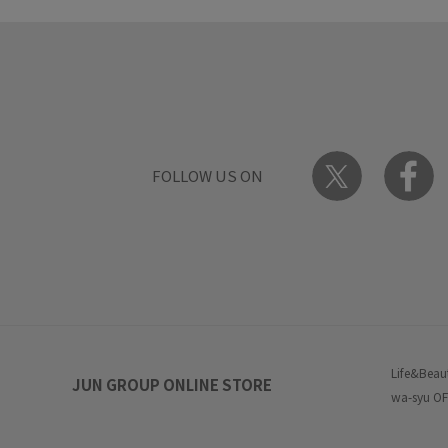
FOLLOW US ON
Life&Beau
JUN GROUP ONLINE STORE
wa-syu OF