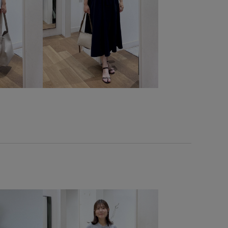
ナイロン
ニット
ニット素材
ノースリーブ
イカラー
パンツ
フェイクレザー
フェミニン
レンチスリーブ
プルオーバー
ベーシック
ボーダー
メリハリ
ワイドパンツ
ワントーンコーデ
上品
取り外し可能
吸水速乾
差し色
快適
日傘
春先
機能素材
毛玉になりにくい
秋冬
肌見せ
肌触りが良い
肌離れが良い
華やか
金ボタン
長財布
靴
高見え