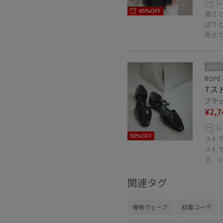
レ
45%OFF
高さ
ぽり
見せ
2BUY
ROPÉ 
Tス
ブラック
¥2,7
レ
50%OFF
スト
スト
す。
関連タグ
骨格ウェーブ
初夏コーデ