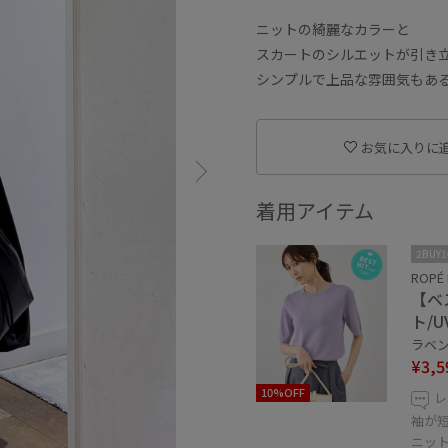
ニットの綺麗なカラーと
スカートのシルエットが引き
シンプルで上品な雰囲気もあ
お気に入りに
着用アイテム
2BUY
ROPÉ 
【ベ
ト/
ラベンダ
¥3,5
10%OFF
レ
袖が
ニッ