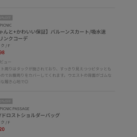
10%OFF
PICNIC
ゃんと+かわいい保証】バルーンスカート/吸水速
リンクコーデ
 / F
98
ビュー
スト周りはタックが施されており、すっきり見えつつピタッとも
いのでお腹周りをカバーしてくれます。ウエストの背面がゴムな
楽な履き心地で◎
10%OFF
PICNIC PASSAGE
AYドロストショルダーバッグ
 / F
20