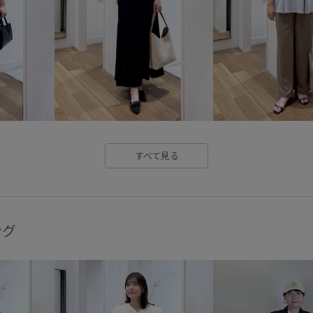
デニムに合わせる
トレンド
ハリ感
ハンドバッグ
バ
フリル
フリーサイズ
フ
ポリエステル
ミニスカート
伸縮性
光沢感
冷んやり
すべて見る
快適な着心地
接触冷感
滑らかな肌触り
爽やか
薄手
裏地付き
都会的
ング