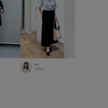
iku
162cm