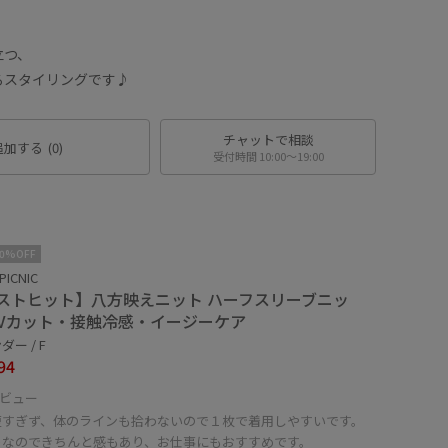
立つ、
るスタイリングです♪
チャットで相談
追加する
(0)
受付時間 10:00〜19:00
10%OFF
PICNIC
ストヒット】八方映えニット ハーフスリーブニッ
UVカット・接触冷感・イージーケア
ー / F
94
ビュー
短すぎず、体のラインも拾わないので１枚で着用しやすいです。
トなのできちんと感もあり、お仕事にもおすすめです。