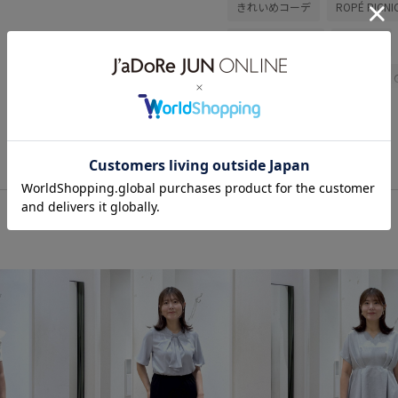
きれいめコーデ
ROPÉ PICNI
ニット/セーター
スカート
GDC16180
GDM16500
26RPUVCARE
26SS10
2
26SS20dp
26SSRPgoods
RP26SS_goods
RP26SS_
Wpickup_items
お手入れし
ちゃんとプラスかわいい保証
オフィスカジュアル
カジュ
コットン
コントラスト
シワになりにくい
シンプル
ストレスフリー
セットアッ