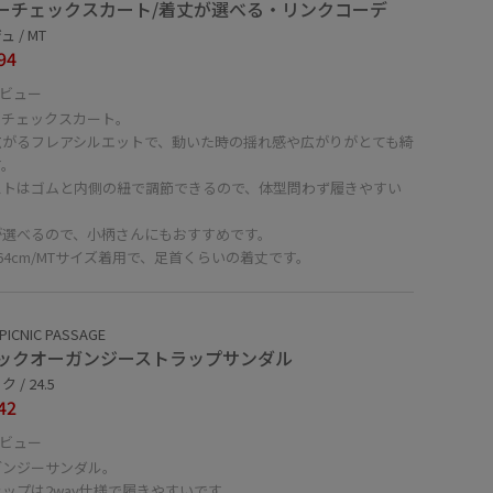
ーチェックスカート/着丈が選べる・リンクコーデ
 / MT
94
ビュー
ーチェックスカート。
広がるフレアシルエットで、動いた時の揺れ感や広がりがとても綺
す。
ストはゴムと内側の紐で調節できるので、体型問わず履きやすい
。
が選べるので、小柄さんにもおすすめです。
64cm/MTサイズ着用で、足首くらいの着丈です。
PICNIC PASSAGE
ックオーガンジーストラップサンダル
 / 24.5
42
ビュー
ガンジーサンダル。
ップは2way仕様で履きやすいです。