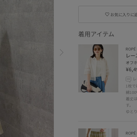
お気に入りに
着用アイテム
ROPÉ 
レー
オフホ
¥6,4
レ
1枚
綿10
着丈
す。
ゆと
ROPÉ 