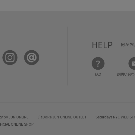
HELP
何かお
FAQ
お問い合わ
ty by JUN ONLINE
J'aDoRe JUN ONLINE OUTLET
Saturdays NYC WEB S
FICIAL ONLINE SHOP