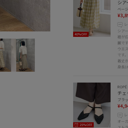
シア
ベージュ
¥3,8
レ
シア
40%OFF
裾が
麗で
ウエ
です
着丈
身長1
ROPÉ 
チェ
ブラック
¥4,9
レ
オー
25%OFF
ストラ