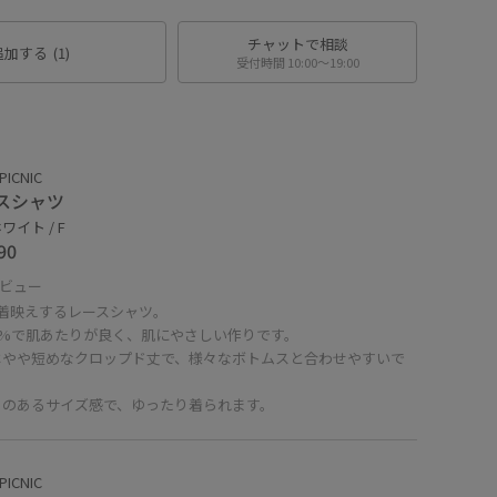
チャットで相談
追加する
(1)
受付時間 10:00〜19:00
PICNIC
スシャツ
ワイト / F
90
ビュー
で着映えするレースシャツ。
0%で肌あたりが良く、肌にやさしい作りです。
はやや短めなクロップド丈で、様々なボトムスと合わせやすいで
りのあるサイズ感で、ゆったり着られます。
PICNIC