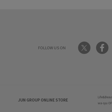
FOLLOW US ON
Life&Beau
JUN GROUP ONLINE STORE
wa-syu OF