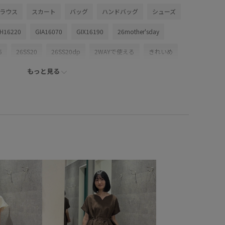
ブラウス
スカート
バッグ
ハンドバッグ
シューズ
H16220
GIA16070
GIX16190
26mother'sday
5
26SS20
26SS20dp
2WAYで使える
きれいめ
もっと見る
しっかりホールド
アンクルストラップ
カジュアル
ド丈
コットン
コットン100%
コントラスト
コーディネートの主役
シアー
シアー感
シアー素材
リ
ストラップ
セットアップ
ソックス
タイツ
チノパン
デイリー使い
トレンド感
ドライ
ット
ノースリーブ
パンツ
フレアスカート
ーブ
プルオーバー
ポリエステル
ポリエステル100%
ード
リラックススタイル
ワイドパンツ
ワンピース