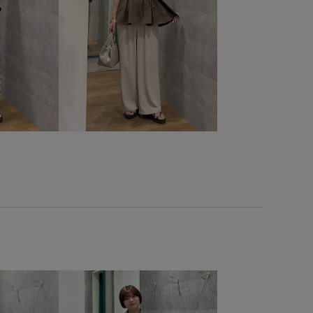
さ
安定感
小物
幅広
快適
快適なはき心地
旬の着こなし
歩きやすい
清涼感
異素材ドッキング
しても使える
耐久性
肌離れが良い
肌馴染が良い
の収納
軽快
透け感
通気性
都会的