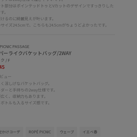
ント部分はポインテッドトゥとVカットのデザインですっきりした
です。
履けるのに綺麗見えが叶います。
サイズ24.5cmで、こちらも24.5cmがちょうどよかったです。
PICNIC PASSAGE
パーライクバケットバッグ/2WAY
 / F
45
ビュー
しく涼しげなバケットバッグ。
ダーと手持ちの2way仕様です。
が広く、収納力もあります。
トボトルも入るサイズ感です。
出かけコーデ
ROPÉ PICNIC
ウェーブ
イエベ春