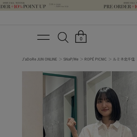
0
J'aDoRe JUN ONLINE
SNaP/Me
ROPÉ PICNIC
ルミネ北千住