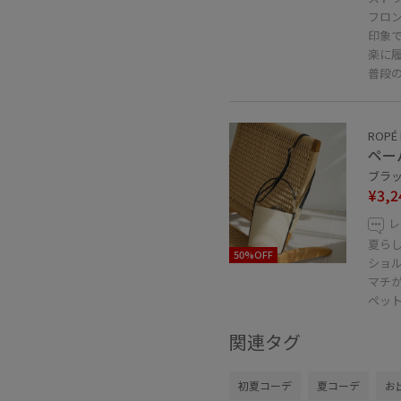
フロ
印象
楽に
普段の
ROPÉ 
ペー
ブラック
¥3,2
レ
夏ら
50%OFF
ショル
マチ
ペッ
関連タグ
初夏コーデ
夏コーデ
お