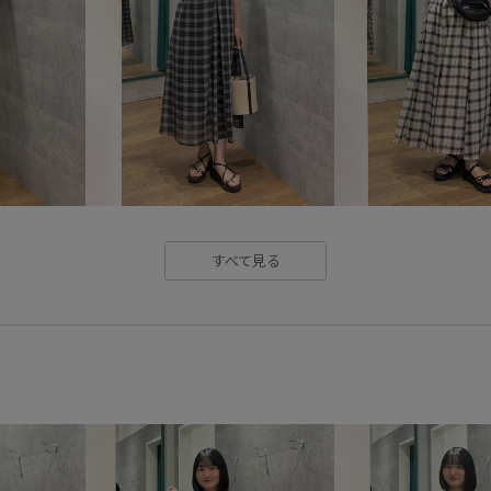
上品
切り替え
女性らし
手編み
抜け感
日傘
知的
細く見える
羽織と
華やか
薄手
見た目以上
すべて見る