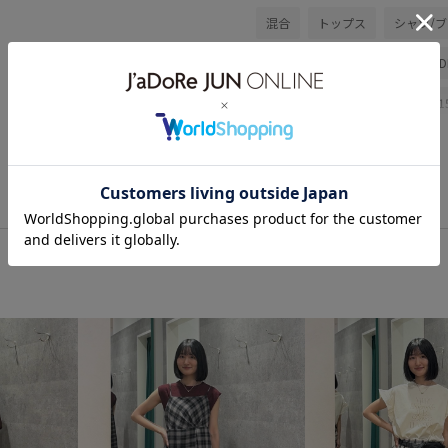
混合
トップス
シャツ/
サンダル
GDC16190
GD
26SS10
26SS10r
26SS1
こなれ感
さっと羽織れる
キャミワンピース
クロップ
コーディネートのアクセント
シボ感
シンプル
スッキ
タンクトップ
チェック柄
ナイロン
ナチュラル
ニ
フレアヒール
フレンチスリ
ミュール
モノトーン
モ