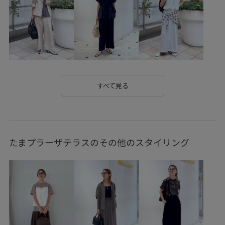
オフショルダー
カシュクール
カジュアル
キャミソール
コットン
コントラスト
サイズ調整
サステナブル
サンダル
シアー
シアー感
シャツ
シャープ
シンプル
ジャケット
スクエアネック
すべて見る
スタンドフリル
スッキリ
ストレッチ糸
セットアップ
タイト
トレンド感
ドライ
たまプラーザテラスのその他のスタイリング
ドライタッチ
ナイロン
ナチュラル
ニット
バランスが良い
フリル
フリーサイズ
フーディー
ブラウス
プレーティング
ベーシック
ボイル
リラックス感
ワイドパンツ
ワンピース
上品
伸縮性
冷んやり
合わせやすい
安定感
小物