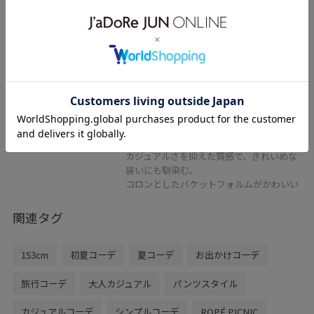
ROPÉ PICNIC PASSAGE
ペーパーライクバケットバッ
グ/2WAY
オフホワイト / F
¥3,245
50%OFF
レビュー
フリーサイズ
異素材が夏らしい上品で軽やかなバケット
バッグ。
カジュアルさを抑えた質感で、きれいめな
装いにも馴染む。
コロンとしたバケットフォルムがかわいい
関連タグ
153cm
初夏コーデ
夏コーデ
お出かけコーデ
旅行コーデ
大人カジュアル
パンツスタイル
カジュアルコーデ
シンプルコーデ
ROPÉ PICNIC