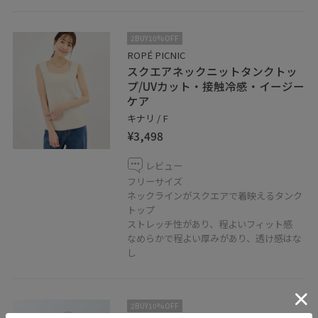
2BUY10%OFF
ROPÉ PICNIC
スクエアネックニットタンクトッ
プ/UVカット・接触冷感・イージー
ケア
キナリ / F
¥3,498
レビュー
フリーサイズ
ネックラインがスクエアで着映えるタンク
トップ
ストレッチ性があり、程よいフィット感
なめらかで程よい厚みがあり、透け感はな
し
2BUY10%OFF