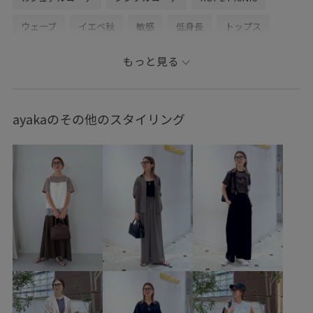
ウェーブ
イエベ秋
敏感
低身長
トップス
シャツ/ブラウス
タンクトップ
パンツ
バッグ
もっと見る
ハンドバッグ
GDF16010
GDH16500
GDS16250
GIX16190
1枚でも着れる
26mother'sday
ayakaのその他のスタイリング
26RPUVCARE
26SS10
26SS10r
26SS15
26SS20
26SS20dp
26SS_ジョーゼット
26SSお着軽シャツ
2WAYで使える
blouse_pickup
RP26SS
RP26SSインナー
RP26SS着映えトップス
お気に入りアイテム_pickup
きちんと感
きれいめ
こなれ感
さりげないアクセント
ちゃんとプラスかわいい保証
なめらか
イージーパンツ