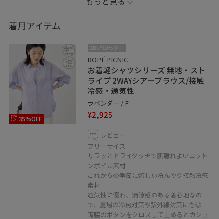
もっと見る
使用しています。
______________________________________________
着用アイテム
インスタグラムには日々のスタイリングやプライベート
の私服も載せています。
2BUY10%OFF
ぜひインスタフォローお願いします。
ROPÉ PICNIC
お着軽シャツシリーズ 無地・スト
Instagram▶︎@___hato___
ライプ 2WAYシアーブラウス/接触
冷感・通気性
ラベンダー / F
¥2,925
35%OFF
レビュー
フリーサイズ
サラッとドライタッチで肌離れよいコット
ンボイル素材
これからの季節に嬉しい冷んやり接触冷感
素材
通気性に優れ、清涼感のある着心地なの
で、夏場の冷房対策や紫外線対策にも◎
両脇のボタンをクロスして止めるとカシュ