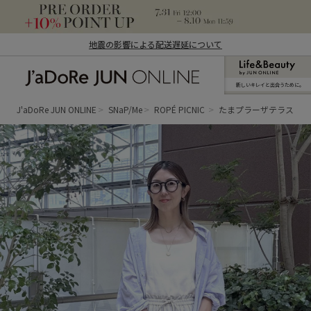
地震の影響による配送遅延について
新しいキレイと出合うために。
J'aDoRe JUN ONLINE（ジャドール ジュ
ン オンライン）
J'aDoRe JUN ONLINE
SNaP/Me
ROPÉ PICNIC
たまプラーザテラス