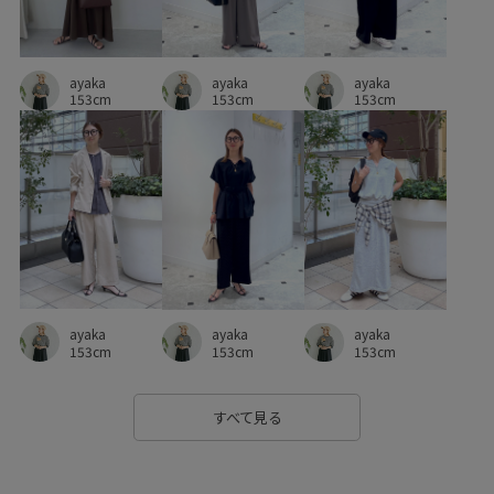
幅広
快適
接触冷感
撚糸
日傘
清涼感
ayaka
異素材ドッキング
秋冬
程よい肉感
綿素材
ayaka
ayaka
153cm
153cm
153cm
肌離れが良い
胸ポケット
艶感
華やか
薄手
見た目以上の収納
軽快
透け感
通気性
都会的
ayaka
ayaka
ayaka
153cm
153cm
153cm
すべて見る