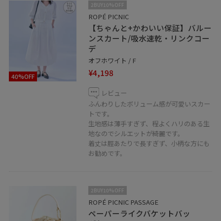
2BUY10%OFF
ROPÉ PICNIC
【ちゃんと+かわいい保証】バルー
ンスカート/吸水速乾・リンクコー
デ
オフホワイト / F
¥4,198
40%OFF
レビュー
ふんわりしたボリューム感が可愛いスカー
トです。
生地感は薄手すぎず、程よくハリのある生
地なのでシルエットが綺麗です。
着丈は脛あたりで長すぎず、小柄な方にも
お勧めです。
2BUY10%OFF
ROPÉ PICNIC PASSAGE
ペーパーライクバケットバッ