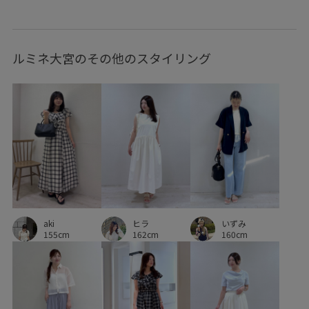
フェミニン
フラップポケット
フリル
フレンチスリーブ
プルオーバー
ベーシック
ルミネ大宮のその他のスタイリング
ポリエステル
ミニスカート
メリハリ
リゾート感
リラックス感
ワイドパンツ
ワンピース
ヴィンテージ
ヴィンテージ感
上品
伸縮性
光沢感
冷んやり
吸水速乾
大人っぽい
大人カジュアル
安定感
定番
小物
快適
快適な着心地
接触冷感
日傘
機能素材
aki
ヒラ
いずみ
毛玉になりにくい
清涼感
滑らかな肌触り
爽やか
155cm
162cm
160cm
異素材ドッキング
細く見える
羽織としても使える
肌離れが良い
華やか
薄手
裏地付き
見た目以上の収納
軽快
都会的
金ボタン
高見え