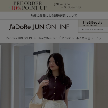
地震の影響による配送遅延について
新しいキレイと出合うために。
J'aDoRe JUN ONLINE（ジャドール ジュ
ン オンライン）
J'aDoRe JUN ONLINE
SNaP/Me
ROPÉ PICNIC
ルミネ大宮
ヒラ