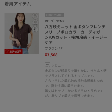
着用アイテム
2BUY10%OFF
ROPÉ PICNIC
八方映えニット 金ボタンフレンチ
スリーブポロカラーカーディガ
ン/UVカット・接触冷感・イージー
ケア
ブラウン / F
35%OFF
¥3,568
レビュー
金ボタンが顔周りを華やかに、きちんと感
をプラスしてくれるトップスです。
さらさらした着心地の接触冷感素材なの
で、夏も快適に着られます。
着丈はヒップにかかるぐらいと長めです
が、裾リブで着丈を調整できます。