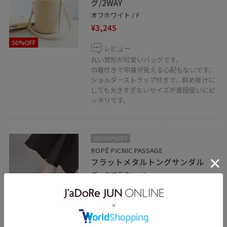
グ/2WAY
オフホワイト / F
¥3,245
50%OFF
レビュー
丸い筒形が可愛いバッグです。
巾着付きで中身が見える心配もないです。
ショルダーストラップ付きで、斜め掛けに
しても大きすぎないサイズが普段使いにピ
ッタリです。
2BUY10%OFF
ROPÉ PICNIC PASSAGE
フラットメタルトングサンダル
ダークブラウン / S
¥2,745
レビュー
50%OFF
ぺたんこで履きやすく、デイリー使いでき