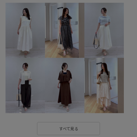
26SS10
26SS10r
26SS15
26SS20
26SS20dp
26SS八方映えニット
RP26SS
RP26SS_サマーニット
RP26SS着映えトップス
UVカット
Vネック
Wouterwear
お手入れしやすい
きれいめ
さらりとした
ちゃんとプラスかわいい保証
ふくらみ
インナーパンツ
カジュアル
クーポン対象商品
コットン
コントラスト
ゴム仕様
サステナブル
シワになりにくい
シワ感
シンプル
スッキリ
ストレスフリー
セットアップ
タック
チュール
デニムに合わせる
トレンド
トレンド感
ナイロン
ニット
ニット素材
ノースリーブ
ハリ感
パンツ
すべて見る