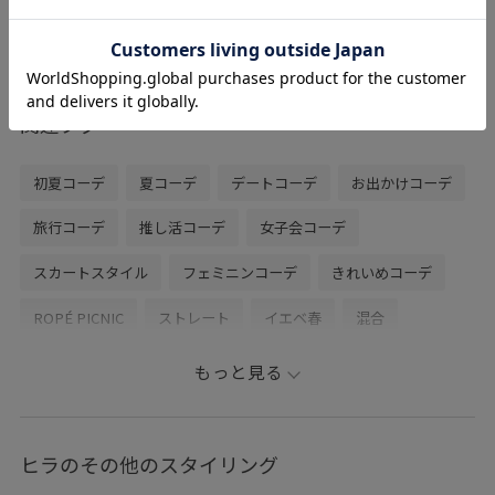
ます。
メタルパーツがアクセントになり、綺麗め
なスカートやワンピーススタイルにも合わ
せられます。
関連タグ
初夏コーデ
夏コーデ
デートコーデ
お出かけコーデ
旅行コーデ
推し活コーデ
女子会コーデ
スカートスタイル
フェミニンコーデ
きれいめコーデ
ROPÉ PICNIC
ストレート
イエベ春
混合
トップス
カーディガン
スカート
バッグ
もっと見る
ハンドバッグ
シューズ
サンダル
GDC16180
GDK16500
GIA16240
GIX16190
26RPUVCARE
ヒラのその他のスタイリング