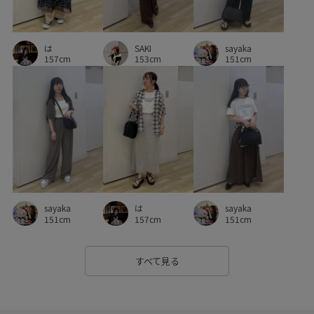
sayaka
は
SAKI
151cm
157cm
153cm
sayaka
sayaka
は
151cm
151cm
157cm
すべて見る