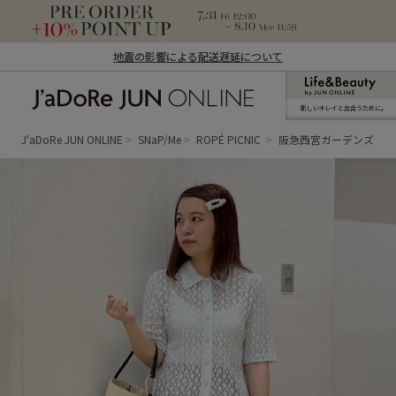
地震の影響による配送遅延について
新しいキレイと出合うために。
J'aDoRe JUN ONLINE（ジャドール ジュ
ン オンライン）
J'aDoRe JUN ONLINE
SNaP/Me
ROPÉ PICNIC
阪急西宮ガーデンズ