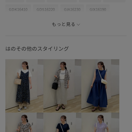
GDK16410
GDS16220
GIA16230
GIX16190
26RPUVCARE
26SS10
26SS10r
26SS15
26SS20
もっと見る
26SS20dp
26SS_エアリーリネンライク
26SSエアリーリネンライク
きれいめ
しっかりホールド
はのその他のスタイリング
ちゃんとプラスかわいい保証
インソール
カジュアル
クッション性
コントラスト
サステナブル
シンプル
スッキリ
ストラップ
セットアップ
セットアップ対象商品
トレンド感
ワンピース
上品
安定感
小物
日傘
明るいカラー
柔らかいはき心地
機能素材
異素材ドッキング
華やか
見た目以上の収納
軽快
都会的