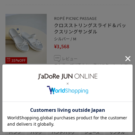
ROPÉ PICNIC PASSAGE
クロスストリングスライド＆バッ
クスリングサンダル
シルバー / M
¥3,568
レビュー
35%OFF
ストラップが柔らかい素材でクッション性
もあるので長時間着用でも疲れにくいアイ
テムです◎
関連タグ
初夏コーデ
夏コーデ
ROPÉ PICNIC
ウェーブ
イエベ秋
混合
トップス
シャツ/ブラウス
パンツ
バッグ
ハンドバッグ
シューズ
サンダル