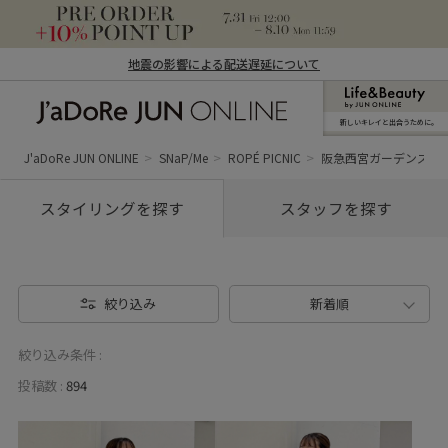
地震の影響による配送遅延について
新しいキレイと出合うために。
J'aDoRe JUN ONLINE（ジャドール ジュ
ン オンライン）
J'aDoRe JUN ONLINE
SNaP/Me
ROPÉ PICNIC
阪急西宮ガーデンズ
スタイリングを探す
スタッフを探す
絞り込み
新着順
絞り込み条件 :
投稿数 :
894