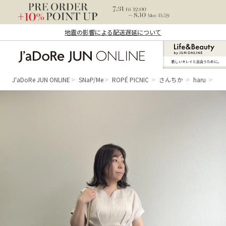
地震の影響による配送遅延について
新しいキレイと出合うために。
J'aDoRe JUN ONLINE（ジャドール ジュ
ン オンライン）
J'aDoRe JUN ONLINE
SNaP/Me
ROPÉ PICNIC
さんちか
haru
き