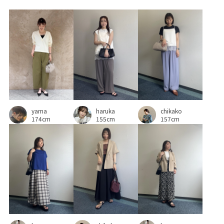
ワンショルダー
ワンピース
上品
伸縮性
優秀アイテム
光沢感
冷んやり
取り外し可能
履きやすい
差し色
形がかわいい
抜け感
接触冷感
柔らかい風合い
機能素材
清涼感
落ち感
薄手
軽くて柔らかい
都会的
yama
chikako
haruka
長さ調節可能
長財布
靴
174cm
157cm
155cm