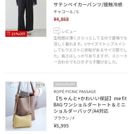
サテンベイカーパンツ/接触冷感
チャコール / S
¥4,868
レビュー
25%OFF
生地感は薄くさらっとしてるので夏場でも
涼しく着れます。Sサイズでトップスイン
してもウエストに余裕があるサイズ感でし
た。長さはしっかりありますが、スニーカ
ー合わせでもひきずらず履けました。
2BUY10%OFF
ROPÉ PICNIC PASSAGE
【ちゃんと+かわいい保証】me fit
BAG ワンショルダートート＆ミニ
ショルダーバッグ/A4対応
ブラウン / F
¥5,995