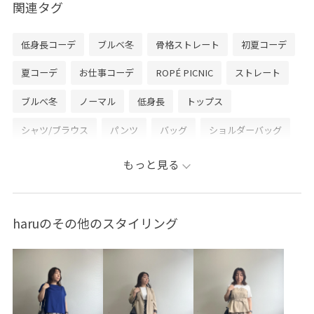
関連タグ
低身長コーデ
ブルベ冬
骨格ストレート
初夏コーデ
夏コーデ
お仕事コーデ
ROPÉ PICNIC
ストレート
ブルべ冬
ノーマル
低身長
トップス
シャツ/ブラウス
パンツ
バッグ
ショルダーバッグ
シューズ
バレエシューズ
GDH16260
GDS16120
もっと見る
GIA16030
GIX16150
26mother'sday
26SS10
26SS10r
26SS15
26SS20
26SS20dp
26SS20gsr
haruのその他のスタイリング
26SSRPgoods
26SS_夏のお仕事ブラウス
mefitBAG
RP26SS
RP26SS_goods
Wpickup_items
きちんと感
きれいめ
さらりとした
しっかりカバー