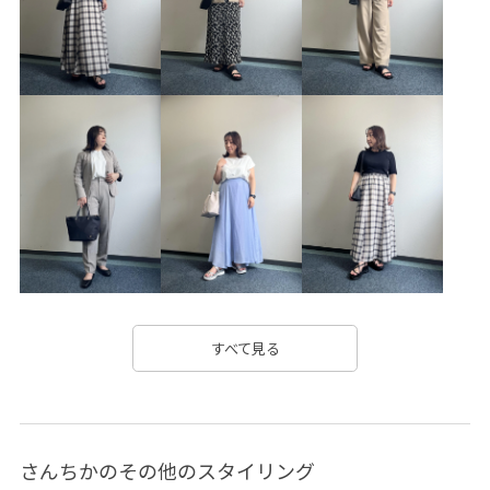
ちゃんとプラスかわいい保証
アクセサリー
オーバーサイズ
カジュアル
コットン
サステナブル
サテン
サンダル
シボ感
シャツ
シャツワンピース
シワ加工
シンプル
ジーンズ
スクエアトゥ
スクエアネック
スッキリ
ストラップ
ストレスフリー
セット
チェーン
デイリー使い
トレンド感
トートバッグ
ニット
ハリ感
フェイクレザー
ヘルシー
ベーシック
すべて見る
ベーシックカラー
ボイル
ポケット付き
ポリエステル
ポリエステル100%
ポーチ
ミニバッグ
さんちかのその他のスタイリング
ミニマル
リラックススタイル
レモン