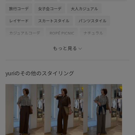
旅行コーデ
女子会コーデ
大人カジュアル
レイヤード
スカートスタイル
パンツスタイル
カジュアルコーデ
ROPÉ PICNIC
ナチュラル
イエベ春
敏感
ジャケット/アウター
もっと見る
テーラードジャケット
パンツ
デニムパンツ
ワンピース
バッグ
ショルダーバッグ
シューズ
yuriのその他のスタイリング
サンダル
アクセサリー
ネックレス
GDE16120
GDS16190
GDV16220
GIA16240
GIX16200
GIZ16130
26mother'sday
26RPUVCARE
26SS10
26SS10r
26SS15
26SS20
26SS20dp
26SSRPジャケット
26SS_エアリーリネンライク