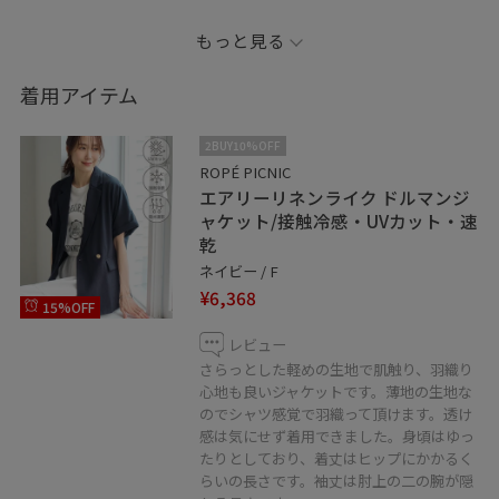
ワンピースの下にはデニムをレイヤードして、少しアク
もっと見る
ティブなシーンにも着て行きやすいコーデに◎
着用アイテム
全体をブルーのトーンでまとめて、爽やかだけど品良く
見えるコーデでまとめました！
2BUY10%OFF
ROPÉ PICNIC
エアリーリネンライク ドルマンジ
Instagramも配信中です！！
ャケット/接触冷感・UVカット・速
乾
リアルバイしたアイテムや、私が好きな大人カジュアル
ネイビー / F
コーデを日々配信しています！
¥6,368
15%OFF
是非フォローお願い致します！
レビュー
さらっとした軽めの生地で肌触り、羽織り
⇨@masu__yuri
心地も良いジャケットです。薄地の生地な
のでシャツ感覚で羽織って頂けます。透け
※紐付いていないアイテムは私物となっております。
感は気にせず着用できました。身頃はゆっ
たりとしており、着丈はヒップにかかるく
※照明の当たり具合で、実際の商品の色味と異なる場合
らいの長さです。袖丈は肘上の二の腕が隠
がございます。