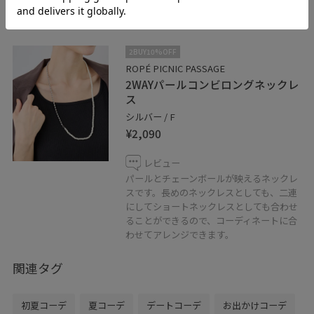
2BUY10%OFF
ROPÉ PICNIC PASSAGE
2WAYパールコンビロングネックレ
ス
シルバー / F
¥2,090
レビュー
パールとチェーンボールが映えるネックレ
スです。長めのネックレスとしても、二連
にしてショートネックレスとしても合わせ
ることができるので、コーディネートに合
わせてアレンジできます。
関連タグ
初夏コーデ
夏コーデ
デートコーデ
お出かけコーデ