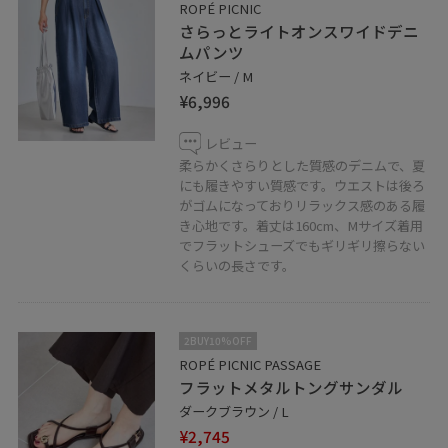
ROPÉ PICNIC
さらっとライトオンスワイドデニ
ムパンツ
ネイビー / M
¥6,996
レビュー
柔らかくさらりとした質感のデニムで、夏
にも履きやすい質感です。ウエストは後ろ
がゴムになっておりリラックス感のある履
き心地です。着丈は160cm、Mサイズ着用
でフラットシューズでもギリギリ擦らない
くらいの長さです。
2BUY10%OFF
ROPÉ PICNIC PASSAGE
フラットメタルトングサンダル
ダークブラウン / L
¥2,745