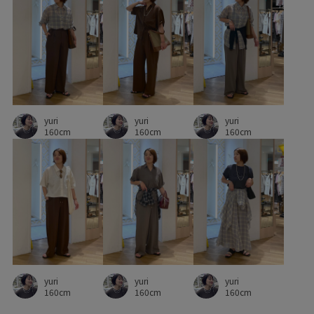
光沢感
合わせやすい
大人っぽい
差し色
快適
快適な着心地
抜け感
清涼感
滑らかな質感
着映え
知的
美シルエット
肌に馴染む
肌離れが良い
華やか
落ち感
落ち着いた色
薄手
yuri
yuri
yuri
財布
軽快
都会的
長財布
高級感
160cm
160cm
160cm
yuri
yuri
yuri
160cm
160cm
160cm