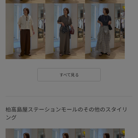
26SSエアリーリネンライク
Aライン
onepiece_pickup
きれいめ
さらりとした
ちゃんとプラスかわいい保証
オケージョン
カジュアル
カットソー
クーポン対象商品
サステナブル
シャープ
シワ感
シンプル
ジャケット
スッキリ
セットアップ対象商品
タック
チェーン
トレンド
すべて見る
ドレープ感
ノースリーブ
ハット
ハリ感
パール
フェイクレザー
ベルト
ベーシック
柏高島屋ステーションモールのその他のスタイリ
ベーシックカラー
マゼンタ
ミニマル
モダン
ング
リゾート感
リラックス感
レーヨン混
ロング丈
ヴィンテージ
ヴィンテージ感
上品
体型カバー