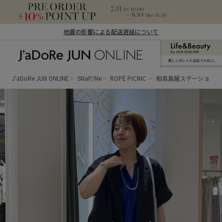
地震の影響による配送遅延について
新しいキレイと出合うために。
J'aDoRe JUN ONLINE（ジャドール ジュ
ン オンライン）
J'aDoRe JUN ONLINE
SNaP/Me
ROPÉ PICNIC
柏高島屋ステーション