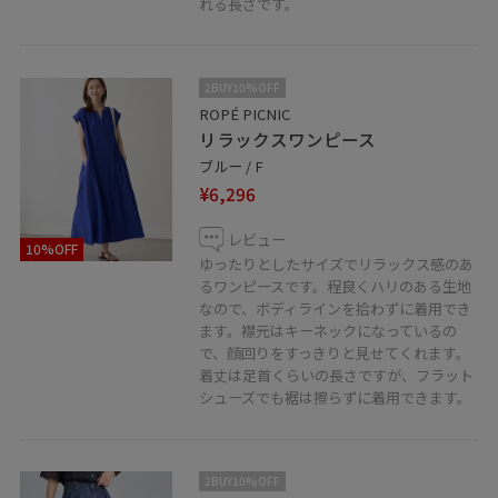
れる長さです。
実際の商品に近い色味は商品ページをご確認ください。
2BUY10%OFF
ROPÉ PICNIC
リラックスワンピース
ブルー / F
¥6,296
レビュー
10%OFF
ゆったりとしたサイズでリラックス感のあ
るワンピースです。程良くハリのある生地
なので、ボディラインを拾わずに着用でき
ます。襟元はキーネックになっているの
で、顔回りをすっきりと見せてくれます。
着丈は足首くらいの長さですが、フラット
シューズでも裾は擦らずに着用できます。
2BUY10%OFF