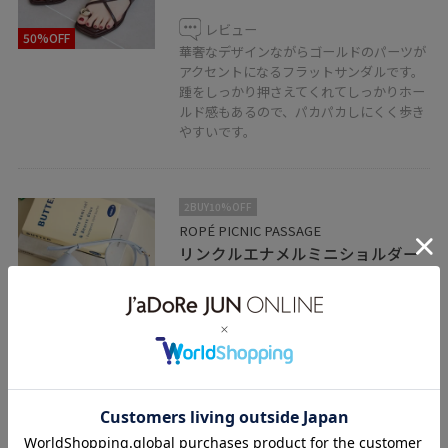
レビュー
50%OFF
華奢なデザインながらゴールドのパーツが
アクセントになるフラットサンダルです。
踵をしっかり押さえてくれてしっかりホー
ルド感もあるので、パカパカしにくく歩き
やすいです。
2BUY10%OFF
ROPÉ PICNIC PASSAGE
リンクルエナメルミニショルダー
バッグ
ブルー系 / F
¥2,250
50%OFF
レビュー
コロンとしたワイドなフォルムが可愛いバ
ッグです。小ぶりですが、マチがしっかり
あるので、お出かけの必需品はしっかりと
収納できます。