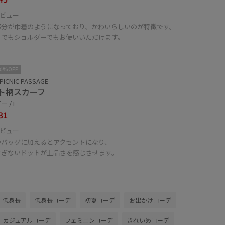
ビュー
部分が巾着のようになっており、かわいらしいのが特徴です。
ちでもショルダーでもお使いいただけます。
10%OFF
PICNIC PASSAGE
ト柄スカーフ
 / F
31
ビュー
やバッグに加えるとアクセントになり、
すぎないドットが上品さを感じさせます。
低身長
低身長コーデ
初夏コーデ
お出かけコーデ
カジュアルコーデ
フェミニンコーデ
きれいめコーデ