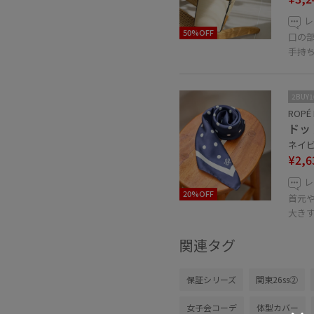
レ
50%OFF
口の
手持
2BUY
ROPÉ 
ドッ
ネイビー
¥2,6
レ
20%OFF
首元
大き
関連タグ
保証シリーズ
関東26ss②
女子会コーデ
体型カバー