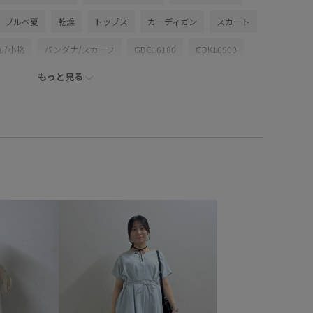
ブルべ夏
乾燥
トップス
カーディガン
スカート
布/小物
バンダナ/スカーフ
GDC16180
GDK16500
もっと見る
mother'sday
26RPUVCARE
26SS10
26SS10r
0dp
26SS八方映えニット
2BUY10%OFF対象商品
RP26SS_サマーニット
RP26SS着映えトップス
Tシャツ
erwear
お手入れしやすい
きれいめ
さらりとした
ふくらみ
インナーパンツ
カジュアル
コントラスト
ゴム仕様
サステナブル
サンダル
シンプル
シンプルなニット
ジャケット
スカーフ
セットアップ
タック
チュール
デニムに合わせる
イロン
ニット
ニット素材
ノースリーブ
ハリ感