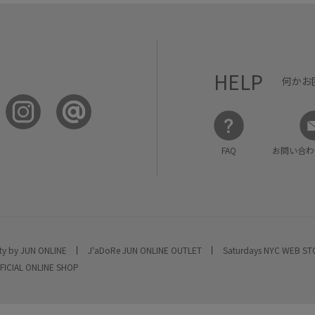
HELP
何かお
FAQ
お問い合わ
ty by JUN ONLINE
J'aDoRe JUN ONLINE OUTLET
Saturdays NYC WEB S
FICIAL ONLINE SHOP