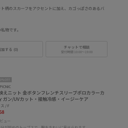
ット柄のスカーフをアクセントに加え、カゴっぽさのあるバ
の私物です。
チャットで相談
追加する
(0)
受付時間 10:00〜19:00
10%OFF
PICNIC
映えニット 金ボタンフレンチスリーブポロカラーカ
ィガン/UVカット・接触冷感・イージーケア
 / F
68
ビュー
部分が短めのトップスで、腕をきれいに見せられます。