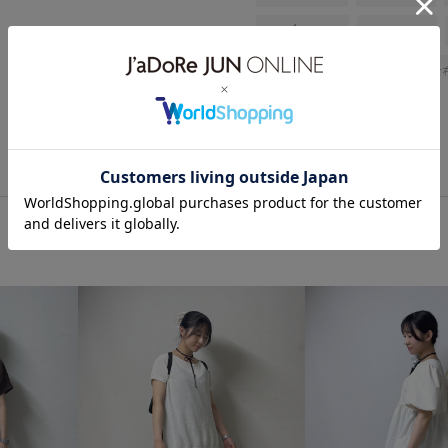
ROPÉ PICNIC
ストレート
バッグ
ハンドバッグ
財
GIN26000
GIX16190
26
26SS15
26SS20
26SS2
RP26SS
RP26SS_goods
UVカット
Vネック
Wout
ちゃんとプラスかわいい保証
クーポン対象商品
コットン
シャープ
シワになりにくい
スッキリ
ストレスフリー
トレンド感
ドット柄
ナ