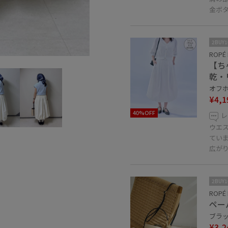
金ボ
2BUY
ROPÉ 
【ち
乾・
オフホ
¥4,1
40%OFF
レ
ウエ
てい
広が
2BUY
ROPÉ 
ペー
ブラック
¥3,2