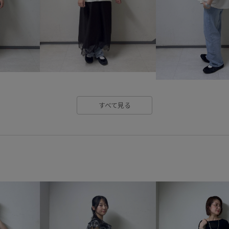
バイカラー
パンツ
フェ
ブラウス
ブランドロゴ
メリハリ
ワイドパンツ
吸水速乾
大人カジュアル
接触冷感
日傘
機能素材
すべて見る
異素材ドッキング
細く見え
落ち着いた色
薄手
裏地
高級感
高見え