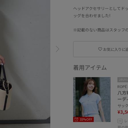
ヘッドアクセサリーとしてド
ッグを合わせました!
※記載のない商品はスタッフ
お気に入りに
着用アイテム
2BUY
ROPÉ 
八方
ーデ
サックス
¥3,5
35%OFF
レ
肩の