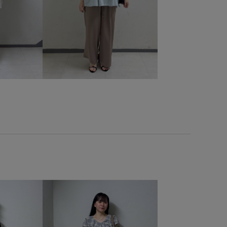
ミニン
フラップポケット
フリル
フレンチスリーブ
プルオーバー
ベーシック
ポリエステル
ミニスカート
ワンピース
上品
伸縮性
光沢感
冷んやり
安定感
定番
小物
幅広
快適
快適な着心地
毛玉になりにくい
清涼感
滑らかな肌触り
爽やか
る
羽織としても使える
肌離れが良い
華やか
付き
見た目以上の収納
軽快
都会的
金ボタン