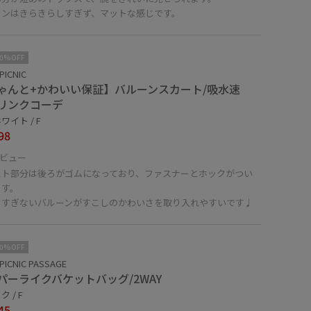
タンはきらきらしすぎず、マットな感じです。
10%OFF
PICNIC
ゃんと+かわいい保証】バルーンスカート/吸水速
リンクコーデ
ワイト / F
98
ビュー
スト部分は後ろがゴムになっており、ファスナーとホックがつい
ます。
りすぎないバルーンがすこしのかわいさを取り入れやすいです♩
10%OFF
PICNIC PASSAGE
パーライクバケットバッグ/2WAY
 / F
45