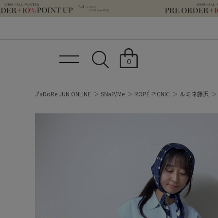
0
J'aDoRe JUN ONLINE
SNaP/Me
ROPÉ PICNIC
ルミネ藤沢