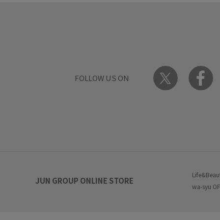
FOLLOW US ON
Life&Beau
JUN GROUP ONLINE STORE
wa-syu OF