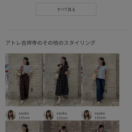
フィット感
ベーシック
ポリエステル
ミニバッグ
すべて見る
モダン
ワンショルダー
ワンピース
上品
仕事
仕事用
取り外し可能
夏の機能素材アイテム
アトレ吉祥寺のその他のスタイリング
接触冷感
撥水加工
機能素材
異素材コンビネーション
華やか
軽快
都会的
長財布
naoko
naoko
naoko
155cm
155cm
155cm