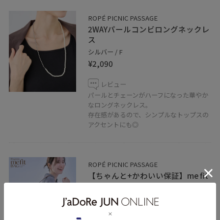
ROPÉ PICNIC PASSAGE
2WAYパールコンビロングネックレ
ス
シルバー / F
¥2,090
レビュー
パールとチェーンがハーフになった華やか
なロングネックレス。
存在感があるので、シンプルなトップスの
アクセントにも◎
ROPÉ PICNIC PASSAGE
【ちゃんと+かわいい保証】me fit
BAG コンビフィットワンショルダ
ーミドルバッグ/軽量・撥水
キナリ / F
¥3,568