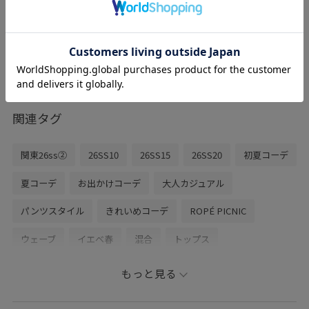
35%OFF
レビュー
人気のmefitシリーズに、撥水加工機能が
付きました。
軽量素材なので、荷物をたくさん入れて
も、肩が疲れにくいです。
関連タグ
関東26ss②
26SS10
26SS15
26SS20
初夏コーデ
夏コーデ
お出かけコーデ
大人カジュアル
パンツスタイル
きれいめコーデ
ROPÉ PICNIC
ウェーブ
イエベ春
混合
トップス
Tシャツ/カットソー
パンツ
バッグ
もっと見る
ショルダーバッグ
シューズ
サンダル
アクセサリー