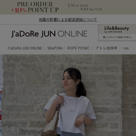
地震の影響による配送遅延について
新しいキレイと出合うために。
J'aDoRe JUN ONLINE（ジャドール ジュ
ン オンライン）
J'aDoRe JUN ONLINE
SNaP/Me
ROPÉ PICNIC
アトレ吉祥寺
naoko