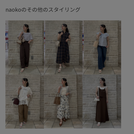
ネックレス
GDM16610
GDS16250
GIA16190
naokoのその他のスタイリング
GIX16220
GIZ16130
2026接触冷感アイテム
26mother'sday
26RPUVCARE
26RP_夏のbesthit
26RP撥水
26SS10r
26SS20dp
26SSPR_きれいめTシャツ
26SS_ジョーゼット
2BUY10%OFF対象商品
RP26SS_besthit
RP26SS着映えトップス
RP26under4200
UVカット
Wpickup_items
きれいめ
ちゃんとプラスかわいい保証
オンにもオフにも
カットソー
サイズ調整
サステナブル
シンプル
スッキリ
セット
セットアップ
チェーン
バイカラー
パール