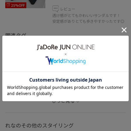
25%OFF
レビュー
透け感がとてもかわいいサンダルです！
安定感がありとても歩きやすかったです◎
関連タグ
夏コーデ
きれいめコーデ
ROPÉ PICNIC
ストレート
ブルべ冬
混合
ワンピース
バッグ
ハンドバッグ
シューズ
サンダル
GDE16110
GIA16070
GIX16190
26mother'sday
26SS10
26SS10r
26SS15
26SS20
26SS20dp
2BUY10%OFF対象商品
もっと見る
2WAYで使える
Wpickup_items
お手入れしやすい
きれいめ
こなれ感
さらりとした
しっかりホールド
れなのその他のスタイリング