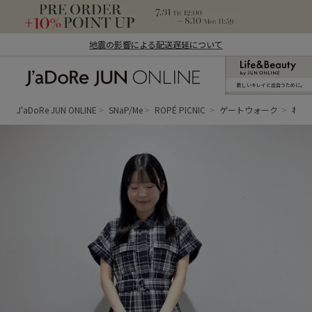
地震の影響による配送遅延について
新しいキレイと出合うために。
J'aDoRe JUN ONLINE（ジャドール ジュ
ン オンライン）
J'aDoRe JUN ONLINE
SNaP/Me
ROPÉ PICNIC
ゲートウォーク
れな