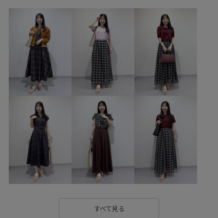
ちょうど良い丈感
アンクルストラップ
インナーパンツ
イージーケア
ウォーム感
カジュアル
カーディガン
キッズ
コントラスト
コーディネートのアクセント
コーディネートの主役
シアー
シアー感
シアー素材
シワになりにくい
シンプル
シンプルコーデ
ストラップ
セットアップ
ソックス
タイツ
チェック柄
デイリー使い
デザイン性
トレンド感
ハリ感
パンツ
フレアスカート
フレアヒール
フレンチスリーブ
ベルト
ベーシック
ポリウレタン
ポリエステル
ミュール
メリハリ
モノトーン
モード
リンクコーデ
ローファー
ワイドパンツ
すべて見る