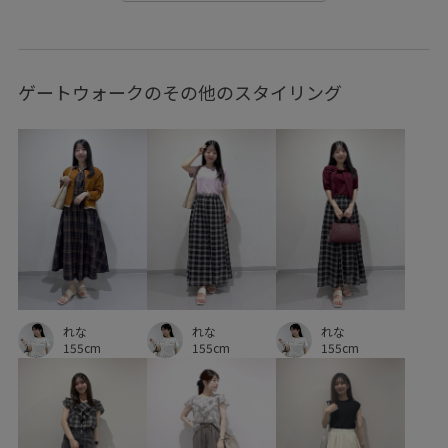
上品
二の腕が隠れる
伸縮性
光沢感
女性らしさ
安定感
小物
幅広
快適
快適なはき心地
ゲートウォークのその他のスタイリング
日傘
歩きやすい
異素材ドッキング
知的
細く見える
肌馴染が良い
華やか
見た目以上の収納
軽快
透け感
都会的
れな
れな
れな
155cm
155cm
155cm