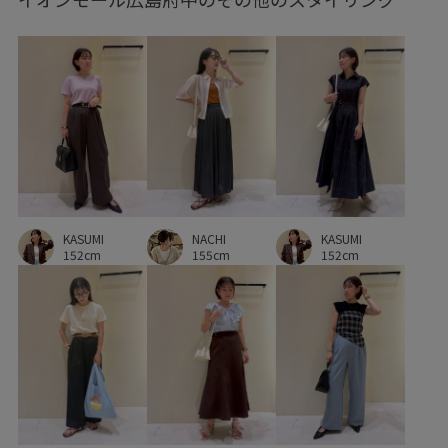
Exclusive_GW
RP26SS
RP26SS_goods
RP26SS着映えトップス
きちんと感
きれいめ
ちゃんとプラスかわいい保証
アクセサリー
インソール
カジュアル
キャッチー
コントラスト
サイズ大きめ
サステナブル
シンプル
スカーフ
ストラップ
KASUMI
NACHI
KASUMI
セットアップ
セットアップ対象商品
デイリーで活躍
152cm
155cm
152cm
デニムに合わせる
トレンド
ハンドバッグ
バイカラー
フェイクレザー
ベルト
ベーシック
ワイドパンツ
ワントーンコーデ
別注
別注アイテム
取り外し可能
差し色
抜け感
日傘
着脱しやすい
都会的
長財布
靴