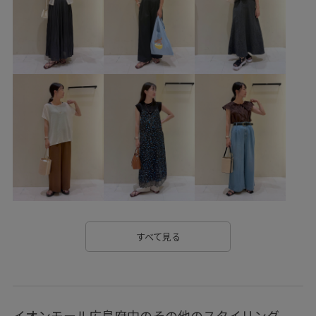
女子会コーデ
雨の日コーデ
大人カジュアル
パンツスタイル
体型カバー
カジュアルコーデ
ヘルシーコーデ
フェミニンコーデ
シンプルコーデ
きれいめコーデ
コラボアイテム
ROPÉ PICNIC
ウェーブ
ブルべ冬
乾燥
トップス
シャツ/ブラウス
パンツ
バッグ
ショルダーバッグ
シューズ
パンプス
GDH16280
GDS16220
GIA46150
GIX16180
26mother'sday
26RPUVCARE
すべて見る
26SS10
26SS10r
26SS15
26SS20
26SS20dp
26SS_エアリーリネンライク
26SSエアリーリネンライク
イオンモール広島府中のその他のスタイリング
2BUY10%OFF対象商品
2WAYで使える
blouse_pickup