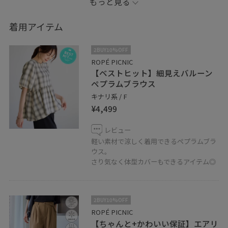
もっと見る
是非フォローよろしくお願いしますꪔ̤̮！
.
着用アイテム
WEAR【@7chi0121】
Instagram【@7chi_pic】
2BUY10%OFF
店舗Instagram【@ropepicnic_aeonhiroshima】
ROPÉ PICNIC
【ベストヒット】細見えバルーン
ペプラムブラウス
キナリ系 / F
¥4,499
レビュー
軽い素材で涼しく着用できるペプラムブラ
ウス。
さり気なく体型カバーもできるアイテム◎
2BUY10%OFF
ROPÉ PICNIC
【ちゃんと+かわいい保証】エアリ