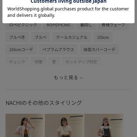
関連タグ
ロペピクニック
ROPÉPICNIC
着回し
骨格ウェーブ
ブルベ冬
ブルベ
クールカジュアル
155cm
155cmコーデ
ペプラムブラウス
体型カバーコーデ
チェック
初夏
夏
セットアップ対応
エアリーリネンライク
フェミニン
低身長
もっと見る
低身長コーデ
26SS
26SS夏の新作
レインコーデ
レイン
雨
レインパンプス
テンパレイト
NACHIのその他のスタイリング
初夏コーデ
夏コーデ
初秋コーデ
お仕事コーデ
授業参観日コーデ
運動会コーデ
デートコーデ
お出かけコーデ
旅行コーデ
推し活コーデ