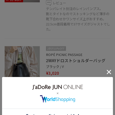
レビュー
テンパレイト別注のレインパンプス。
割とタイトなのでストッキングなど薄手の
靴下合わせかワンサイズ上がおすすめ。
22.5cm普段着用で37サイズがジャストでし
た。
2BUY10%OFF
ROPÉ PICNIC PASSAGE
2WAYドロストショルダーバッグ
ブラック / F
¥3,020
レビュー
45%OFF
ショルダー紐がついており2wayシルエッ
トで使えるバッグ。
柔らかい素材なのでドロスト部分も扱いや
すいです◎
オンオフ兼用で使えるサイズ感です。