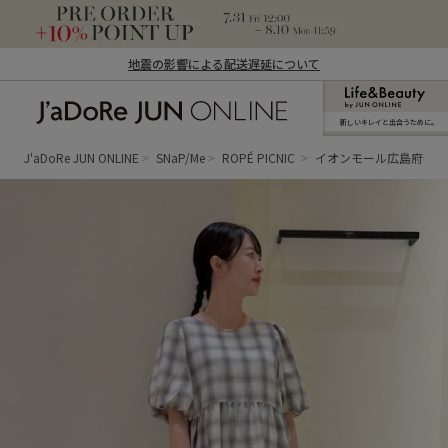
地震の影響による配送遅延について
新しいキレイと出合うために。
J'aDoRe JUN ONLINE（ジャドール ジュ
ン オンライン）
J'aDoRe JUN ONLINE
SNaP/Me
ROPÉ PICNIC
イオンモール広島府中