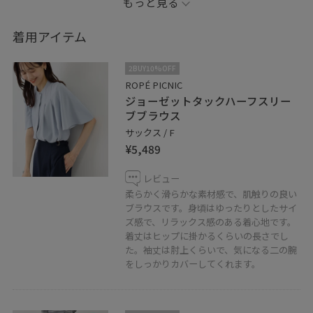
もっと見る
小物はブラウン系でまとめてメリハリを付けました！
着用アイテム
Instagramも配信中です！！
2BUY10%OFF
ROPÉ PICNIC
ジョーゼットタックハーフスリー
リアルバイしたアイテムや、私が好きな大人カジュアル
ブブラウス
コーデを日々配信しています！
サックス / F
¥5,489
是非フォローお願い致します！
⇨@masu__yuri
レビュー
柔らかく滑らかな素材感で、肌触りの良い
ブラウスです。身頃はゆったりとしたサイ
※紐付いていないアイテムは私物となっております。
ズ感で、リラックス感のある着心地です。
※照明の当たり具合で、実際の商品の色味と異なる場合
着丈はヒップに掛かるくらいの長さでし
がございます。
た。袖丈は肘上くらいで、気になる二の腕
をしっかりカバーしてくれます。
実際の商品に近い色味は商品ページをご確認ください。