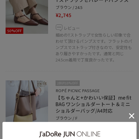
ブラウン / 24.5
¥2,745
レビュー
50%OFF
細めのTストラップで女性らしい印象で合
わせて頂けるパンプスです。フラットのパ
ンプスでストラップ付きなので、安定性も
あり履きやすかったです。通常と同じ
24.5cm着用で丁度良かったです。
2BUY10%OFF
ROPÉ PICNIC PASSAGE
【ちゃんと+かわいい保証】me fit
BAG ワンショルダートート＆ミニ
ショルダーバッグ/A4対応
ブラウン / F
¥5,995
レビュー