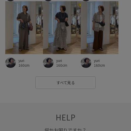
フェイクレザー
フェミニン
フラットシューズ
ブラウス
ベルト
ベーシック
ベーシックカラー
ボタンがポイント
ポケット付き
ポリエステル
ポーチ
マーメイドスカート
ミニバッグ
ミニマル
メリハリ
リネン
リラックス感
レモン
yuri
yuri
yuri
160cm
160cm
160cm
ワイドパンツ
ワンショルダー
ワンピース
上品
伸縮性
優秀アイテム
取り外し可能
大人カジュアル
すべて見る
差し色
形がかわいい
快適
快適な着心地
抗菌防臭
接触冷感
春先
春夏
普段使いも出来る
HELP
機能素材
疲れにくい
細見え
肌見せ
肌触りが良い
肌離れが良い
薄手
透け感
何かお困りですか？