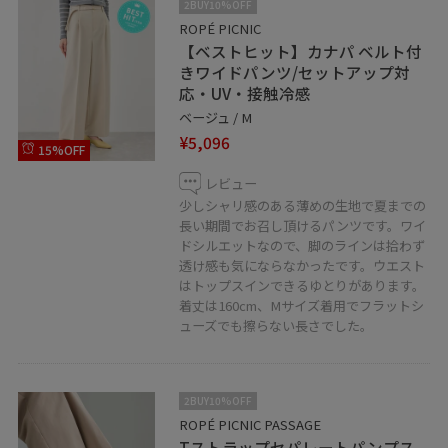
2BUY10%OFF
ROPÉ PICNIC
【ベストヒット】カナパ ベルト付
きワイドパンツ/セットアップ対
応・UV・接触冷感
ベージュ / M
¥5,096
15%OFF
レビュー
少しシャリ感のある薄めの生地で夏までの
長い期間でお召し頂けるパンツです。ワイ
ドシルエットなので、脚のラインは拾わず
透け感も気にならなかったです。ウエスト
はトップスインできるゆとりがあります。
着丈は160cm、Mサイズ着用でフラットシ
ューズでも擦らない長さでした。
2BUY10%OFF
ROPÉ PICNIC PASSAGE
Tストラップセパレートパンプス