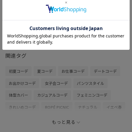
シボ感のある上質なフェイクレザーでオン
オフ兼用で使えるバッグです。ワンショル
ダーのバッグとミニショルダーのバッグが
セットになっているので、シーンに合わせ
た使い分けも可能です。縦型のワンショル
ダーで持った時の収まりも良いです。軽く
持ち運びがしやすいのもポイントです。
関連タグ
初夏コーデ
夏コーデ
お仕事コーデ
デートコーデ
お出かけコーデ
女子会コーデ
パンツスタイル
体型カバー
カジュアルコーデ
フェミニンコーデ
きれいめコーデ
ROPÉ PICNIC
ナチュラル
イエベ春
敏感
トップス
シャツ/ブラウス
パンツ
バッグ
もっと見る
ショルダーバッグ
シューズ
パンプス
GDH16150