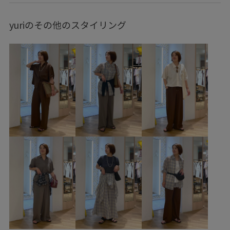
GDS16100
GIA16040
GIX16150
2026カナパ
yuriのその他のスタイリング
26mother'sday
26RPUVCARE
26SSlightouter_4
26SSRPgoods
26SS_夏のお仕事ブラウス
26SSカナパシリーズ
Aライン
blouse_pickup
mefitBAG
RP26SS
RP26SS_goods
UVカット
Web限定カラー
お手入れしやすい
お気に入りアイテム_pickup
きちんと感
きれいめ
こなれ感
さらさら
さらりとした
ちゃんとプラスかわいい保証
ふんわり
みんながチェックしているアイテム_pickup
アクセサリー
オフィス
オフィスカジュアル
カジュアル