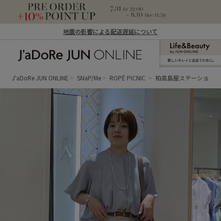
地震の影響による配送遅延について
新しいキレイと出合うために。
J'aDoRe JUN ONLINE（ジャドール ジュ
ン オンライン）
J'aDoRe JUN ONLINE
SNaP/Me
ROPÉ PICNIC
柏高島屋ステーション