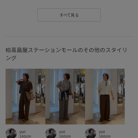
カーディガン
ガウチョパンツ
サイズ調整
すべて見る
サステナブル
サマーニット
サンダル
シボ感
シャツ
シャツワンピース
シワになりにくい
柏高島屋ステーションモールのその他のスタイリ
シンプル
シンプルなニット
シンプルコーデ
ング
ジャケット
ジレ
スカート
スタイルアップ
スッキリ
ストラップ
ストレスフリー
ストレッチ性
セット
セットアップ
セットアップ対象商品
ソックス
タイツ
チェーン
テーラードジャケット
デイリー使い
デニムに合わせる
トレンド感
トートバッグ
ドライ
ドライタッチ
ニット
yuri
yuri
yuri
ハイウエスト
ハリ感
バンドカラー
ビジネスシーン
160cm
160cm
160cm