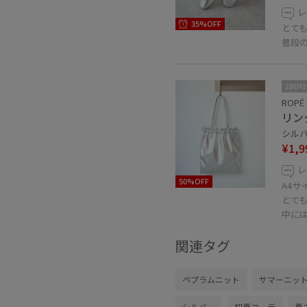
レ
35%OFF
とて
普段
2BUY
ROPÉ 
リン
シルバー
¥1,9
レ
50%OFF
A4サ
とて
中に
関連タグ
ペプラムニット
サマーニッ
シルバー
初夏コーデ
夏