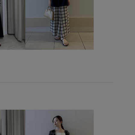
ミニバッグ
メリハリ
レイヤードスタイル
ヴィンテージ
ヴィンテージ感
上品
伸縮性
の女性
大人可愛い
履きやすい
幅広
抜け感
材
清涼感
爽やか
立体感
脚長効果
薄手
透かし編み
透け感
長財布
靴