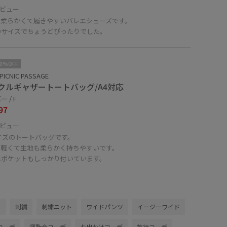
ビュー
も柔らかくて履きやすいバレエシューズです。
のサイズでちょうどぴったりでした。
10%OFF
PICNIC PASSAGE
クルギャザートートバッグ/A4対応
 / F
97
ビュー
イズのトートバッグです。
も軽くて生地も柔らかく持ちやすいです。
はポケットもしっかり付いています。
ト
刺繍
刺繍ニット
ワイドパンツ
イージーワイド
コーデ
運動会コーデ
お出かけコーデ
旅行コーデ