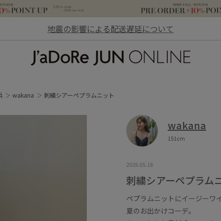
地震の影響による配送遅延について
JaDoRe JUN ONLINE
浜
wakana
刺繍シアーペプラムニット
wakana
151cm
2026.05.18
刺繍シアーペプラム
ペプラムニットにイージーワ
夏のお出かけコーデ。