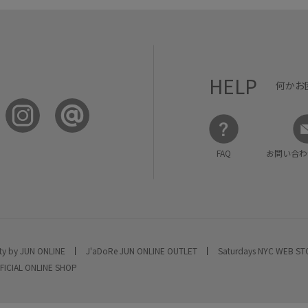
HELP
何かお
FAQ
お問い合わ
ty by JUN ONLINE
J'aDoRe JUN ONLINE OUTLET
Saturdays NYC WEB S
FICIAL ONLINE SHOP