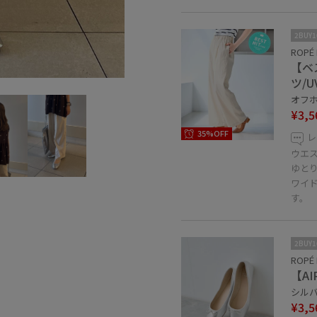
2BUY
ROPÉ 
【ベ
ツ/
オフホ
¥3,5
35%OFF
レ
ウエ
ゆと
ワイ
す。
2BUY
ROPÉ 
【A
シルバー
¥3,5