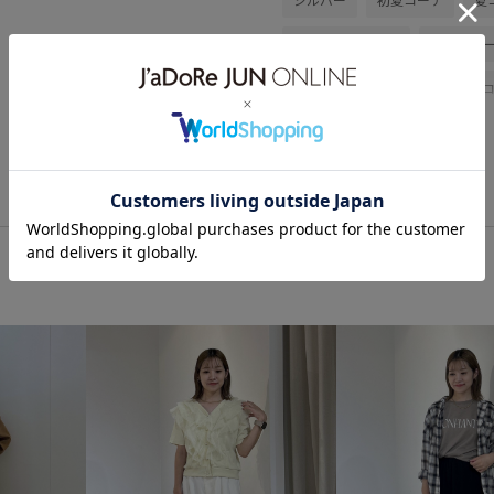
アウトドアコーデ
フェスコ
カジュアルコーデ
シンプル
低身長
トップス
ニット
バレエシューズ
GDM16660
26SSRPgoods
26SSシャー
RP26SS_サマーニット
UVカ
しっかりカバー
ちゃんとプ
カラーニット
カーディガン
シアー感
シアー素材
シ
スタイルアップ
スッキリ
ドライ
ドライタッチ
ナ