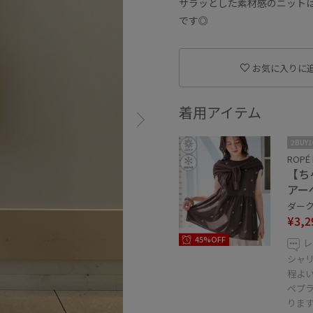
サラッとした素材感のニット
です◎
お気に入りに
着用アイテム
2BUY
ROPÉ 
【ち
アー
ダーク
¥3,2
45%OFF
レ
シャ
程よ
ペプ
りま