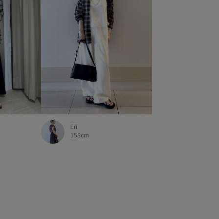
Eri
155cm