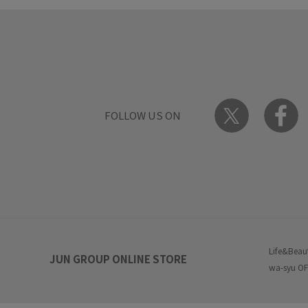
FOLLOW US ON
Life&Beau
JUN GROUP ONLINE STORE
wa-syu OF