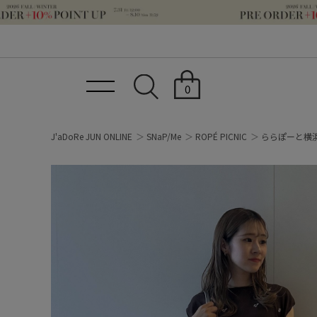
0
J'aDoRe JUN ONLINE
SNaP/Me
ROPÉ PICNIC
ららぽーと横