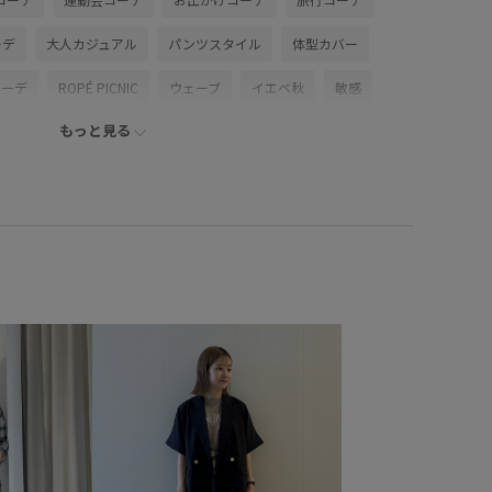
ーデ
大人カジュアル
パンツスタイル
体型カバー
コーデ
ROPÉ PICNIC
ウェーブ
イエベ秋
敏感
もっと見る
/セーター
パンツ
バッグ
トートバッグ
シューズ
GDS16260
GIA16030
GIX16210
26RPUVCARE
ベットニット
RP26SS
RP26SS_goods
ット
UVケア
Vネック
きちんと感
きれいめ
ラスかわいい保証
ウエスト切り替え
カジュアル
ギャザーデザイン
コットン
サブバッグ
シアー
ャリ感
ジーンズ
スカーフ
スクエアトゥ
ストレスフリー
セット
タイト
デニム合わせ
イロン
ニット
フェイクレザー
ベーシック