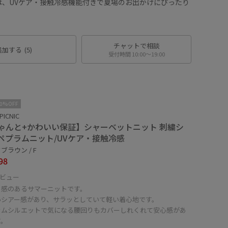
は、UVケア・接触冷感機能付きで夏場のお出かけにぴったり
チャットで相談
追加する
(5)
受付時間 10:00〜19:00
10%OFF
PICNIC
ゃんと+かわいい保証】シャーベットニット 刺繍シ
ペプラムニット/UVケア・接触冷感
ブラウン / F
98
ビュー
リ感のあるサマーニットです。
いシアー感があり、サラッとしていて軽い着心地です。
ラムシルエットで気になる腰回りもカバーしれくれて安心感があ
す。