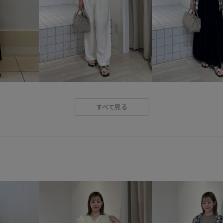
ベーシックカラー
ペプラム
レイヤード風
ワンピース
冷んやり
切り替え
大人
接触冷感
機能的
機能素
軽くて柔らかい
軽量素材
すべて見る