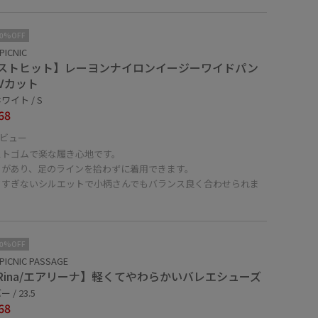
10%OFF
PICNIC
ストヒット】レーヨンナイロンイージーワイドパン
UVカット
ワイト / S
68
ビュー
ストゴムで楽な履き心地です。
りがあり、足のラインを拾わずに着用できます。
ドすぎないシルエットで小柄さんでもバランス良く合わせられま
10%OFF
PICNIC PASSAGE
IRina/エアリーナ】軽くてやわらかいバレエシューズ
 / 23.5
68