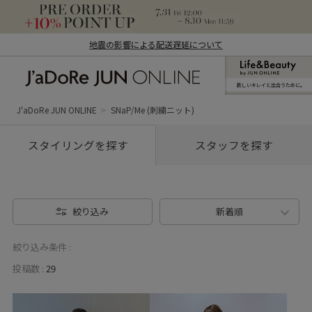
地震の影響による配送遅延について
新しいキレイと出合うために。
J'aDoRe JUN ONLINE（ジャドール ジュ
ン オンライン）
J'aDoRe JUN ONLINE
SNaP/Me (刺繍ニット)
スタイリングを探す
スタッフを探す
絞り込み
新着順
絞り込み条件 :
投稿数 :
29