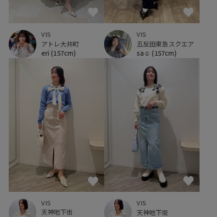
VIS
VIS
アトレ大井町
五反田東急スクエア
eri
(157cm)
sa☺︎
(157cm)
VIS
VIS
天神地下街
天神地下街