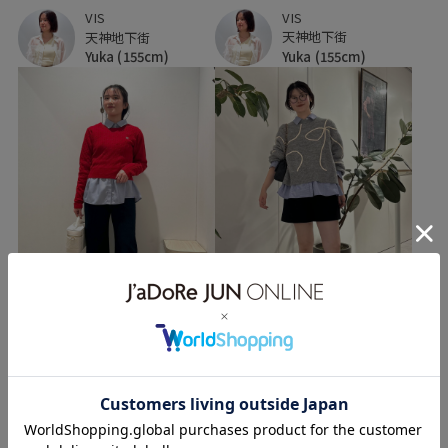
VIS
VIS
天神地下街
天神地下街
Yuka
(155cm)
Yuka
(155cm)
VIS
VIS
天神地下街
本部スタッフ
Yuka
(155cm)
ｙｕｉ
(167cm)