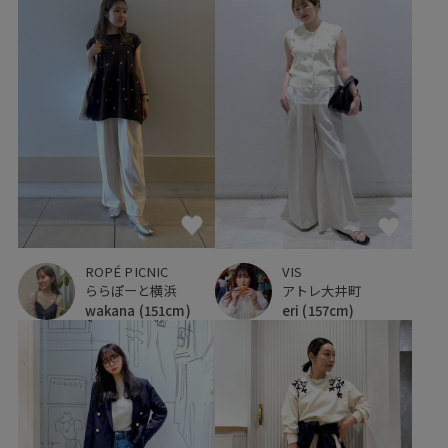
ROPÉ PICNIC
VIS
ららぽーと横浜
アトレ大井町
wakana
(151cm)
eri
(157cm)