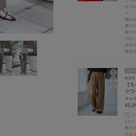
フリ
デコ
ツ。
綿の
柔ら
軽や
UV
体の
首元
2BUY
ROPÉ 
【ち
クワ
キャメル
¥5,9
レ
Sサイ
軽や
ウエ