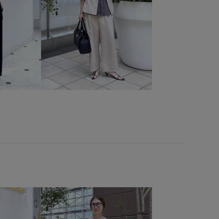
ク
ポケット付き
ワイドパンツ
上品
体型カバー
冷んやり
卒園式入学式
卒業式入学式
取り外し可能
幅広
弁当箱
抜け感
接触冷感
日傘
肌馴染が良い
薄手
透け感
長財布
限定カラー