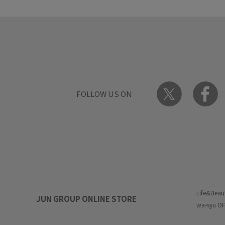
FOLLOW US ON
Life&Beau
JUN GROUP ONLINE STORE
wa-syu OF