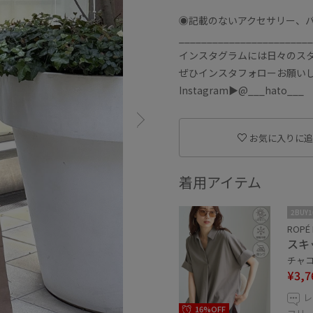
◉記載のないアクセサリー、
________________________
インスタグラムには日々のス
ぜひインスタフォローお願い
Instagram▶︎@___hato___
お気に入りに追
着用アイテム
2BUY
ROPÉ 
スキ
チャコー
¥3,7
レ
16%OFF