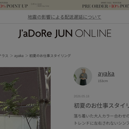
地震の影響による配送遅延について
JaDoRe JUN ONLINE
テラス
ayaka
初夏のお仕事スタイリング
ayaka
153cm
2026.05.18
初夏のお仕事スタイ
落ち着いた大人カラー合わせ
トレンドに左右されないシン