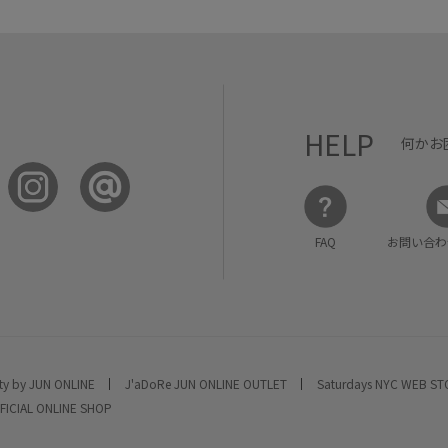
HELP
何かお
FAQ
お問い合わ
ty by JUN ONLINE
J'aDoRe JUN ONLINE OUTLET
Saturdays NYC WEB S
FICIAL ONLINE SHOP