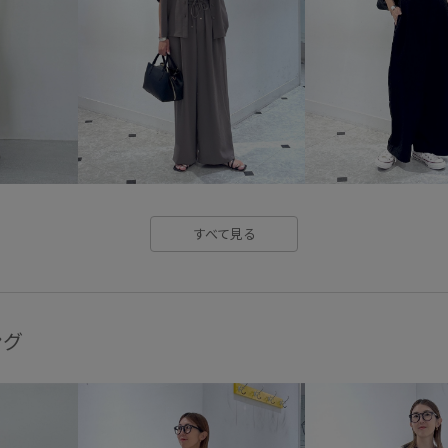
フォーマルシーン
ベーシッ
使い勝手がいい
入園式
取り外し可能なショルダー
柔らかい風合い
機能素材
高級感
すべて見る
ング