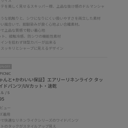
ーサイズ
ルテを美しく見せるスキッパー襟、上品な抜け感のドルマンシャ
ような肌触りと、シワになりにくい扱いやすさを両立した素材
かい風合いで、肌馴染みが良く心地よい合繊素材。
かで上品な質感で軽い着心地
カット、接触冷感、防シワの機能性素材
ラインを拾わず体型カバーが出来る
をスッキリとシャープに見えるデザイン
10%OFF
PICNIC
ゃんと+かわいい保証】エアリーリネンライク タッ
イドパンツ/UVカット・速乾
 / S
95
ビュー
ズ着用
かで快適なリネンライクシリーズのワイドパンツ
ストのタックがスタイルアップ見え