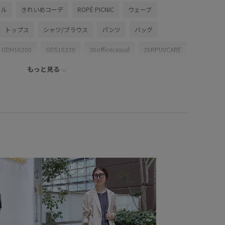
イル
きれいめコーデ
ROPÉ PICNIC
ウェーブ
トップス
シャツ/ブラウス
パンツ
バッグ
GDH16200
GDS16220
26officecasual
26RPUVCARE
もっと見る
アリーリネンライク
26SS_夏のお仕事ブラウス
2WAYで使える
blouse_pickup
BVX36050_BVX44050
UVカット
vis_26ssbag
VIS_ceremony_2026
ickup
Web限定カラー
ちゃんとプラスかわいい保証
ィスカジュアル
カジュアル
カラーバリエーション豊富
シャツ
シャープ
シワになりにくい
シンプルコーデ
ッパーデザイン
スッキリ
セットアップ対象商品
マンスリーブ
ニュアンスがある
フォーマル