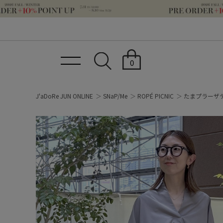
0
J'aDoRe JUN ONLINE
SNaP/Me
ROPÉ PICNIC
たまプラーザ