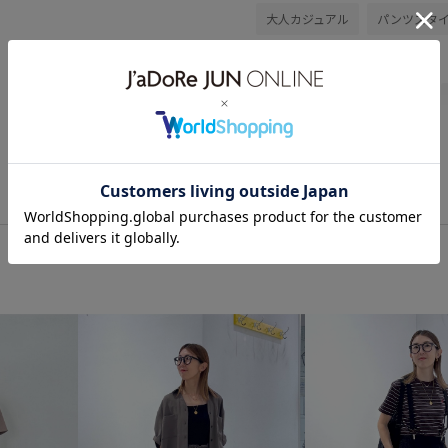
大人カジュアル
パンツスタ
イエベ秋
敏感
低身長
ハンドバッグ
BVX36050
26SSceremony
26SS_エ
26SSエアリーリネンライク
RP26SS
Ssize_akisuda
Wbag_pickup
Wbottoms_p
ゆったり
オフィス
オフ
コットン
サステナブル
スカート
スカーフ
スキ
チノパン
トレンド
ドル