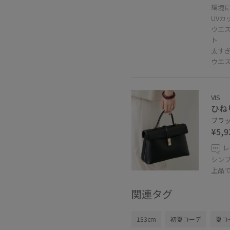
環境
UV
ウエ
ト
太す
ウエ
VIS
ひね
ブラック
¥5,9
レ
シン
上品
関連タグ
153cm
初夏コーデ
夏コ