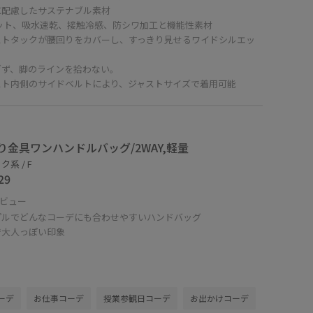
に配慮したサステナブル素材
カット、吸水速乾、接触冷感、防シワ加工と機能性素材
ストタックが腰回りをカバーし、すっきり見せるワイドシルエッ
ぎず、脚のラインを拾わない。
スト内側のサイドベルトにより、ジャストサイズで着用可能
り金具ワンハンドルバッグ/2WAY,軽量
系 / F
29
ビュー
プルでどんなコーデにも合わせやすいハンドバッグ
で大人っぽい印象
ーデ
お仕事コーデ
授業参観日コーデ
お出かけコーデ