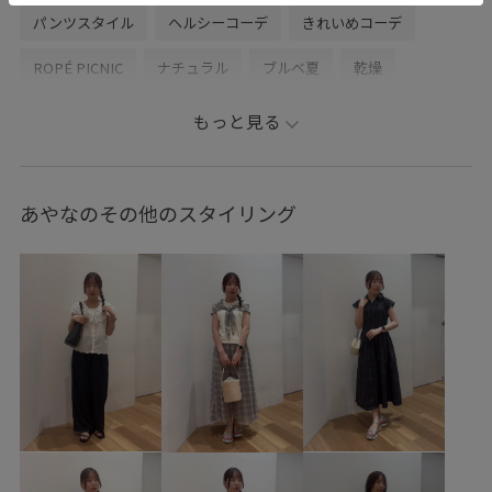
パンツスタイル
ヘルシーコーデ
きれいめコーデ
ROPÉ PICNIC
ナチュラル
ブルべ夏
乾燥
トップス
ニット/セーター
カーディガン
パンツ
もっと見る
チノパンツ
シューズ
パンプス
GDK16650
GDM16660
GDS16180
GIA16040
26mother'sday
あやなのその他のスタイリング
26RPUVCARE
26SSRPgoods
26SSRP羽織り
26SSシャーベットニット
2BUY10%OFF対象商品
RP26SS
RP26SS_goods
RP26SS_サマーニット
UVカット
UVケア
Vネック
Wbottoms_pickup
きれいめ
ちゃんとプラスかわいい保証
ウエスト切り替え
オーバーサイズ
カジュアル
カラーニット
コットン