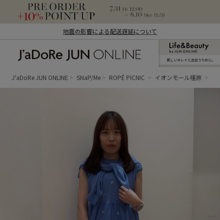
地震の影響による配送遅延について
新しいキレイと出合うために。
J'aDoRe JUN ONLINE（ジャドール ジュ
ン オンライン）
J'aDoRe JUN ONLINE
SNaP/Me
ROPÉ PICNIC
イオンモール橿原
あ