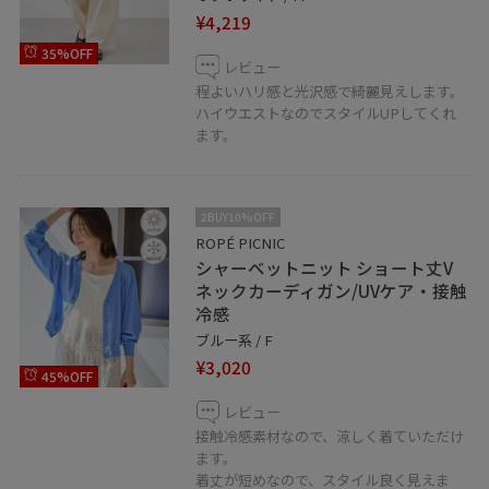
¥4,219
35%OFF
レビュー
程よいハリ感と光沢感で綺麗見えします。
ハイウエストなのでスタイルUPしてくれ
ます。
2BUY10%OFF
ROPÉ PICNIC
シャーベットニット ショート丈V
ネックカーディガン/UVケア・接触
冷感
ブルー系 / F
¥3,020
45%OFF
レビュー
接触冷感素材なので、涼しく着ていただけ
ます。
着丈が短めなので、スタイル良く見えま