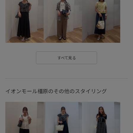
コットンツイル
ゴム仕様
サイズ調整
サステナブル
サンダル
シアー
シアー感
シアー素材
シャリ感
ショート丈
スカーフ
スタイルアップ
スッキリ
ストラップ
ストレスフリー
ストレッチ性
ソックス
タイツ
タイト
タック
タックデザイン
チノパン
すべて見る
テーパード
デコルテがきれい
デニムに合わせる
トラッド
ドライ
ドライタッチ
ナイロン
ニット
イオンモール橿原のその他のスタイリング
ハイウエスト
バランスが良い
フレアスカート
ブークレ素材
ベーシック
ベーシックカラー
ペプラム
ポリウレタン
ポリエステル
メリハリ
リラックス感
レイヤード風
ワイドパンツ