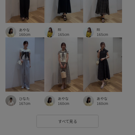
ワンピース
上品
伸縮性
光沢感
冷んやり
切り替え
大人の女性
幅広
抜け感
接触冷感
春先
機能素材
清涼感
立体感
細く見える
RI
RI
あやな
165cm
165cm
160cm
肌見せ
肌触りが良い
脚長効果
薄手
透かし編み
透け感
ひなた
あやな
あやな
167cm
160cm
160cm
すべて見る