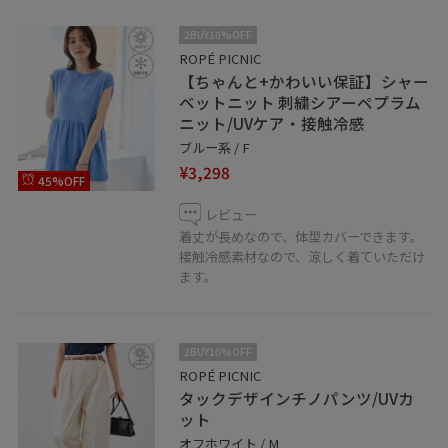
2BUY10%OFF
ROPÉ PICNIC
【ちゃんと+かわいい保証】シャー
ベットニット 刺繍シアーペプラム
ニット/UVケア・接触冷感
ブルー系 / F
¥3,298
45%OFF
レビュー
着丈が長めなので、体型カバーできます。
接触冷感素材なので、涼しく着ていただけ
ます。
2BUY10%OFF
ROPÉ PICNIC
タックデザインチノパンツ/UVカ
ット
オフホワイト / M