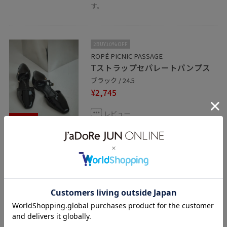
す。
2BUY10%OFF
ROPÉ PICNIC PASSAGE
Tストラップセパレートパンプス
ブラック / 24.5
¥2,745
レビュー
50%OFF
ストラップ付きなので安定感があります。
フラットなので長時間履いていても、足が
疲れにくいです。
関連タグ
関西26ss②
初夏コーデ
デートコーデ
お出かけコーデ
旅行コーデ
アウトドアコーデ