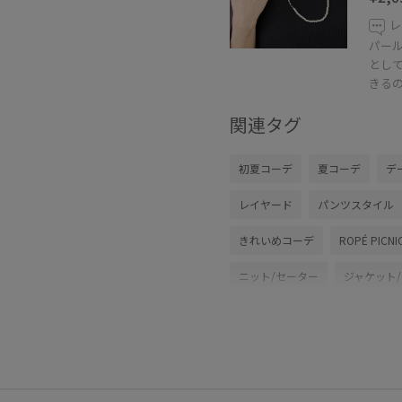
レ
パー
とし
きる
関連タグ
初夏コーデ
夏コーデ
デ
レイヤード
パンツスタイル
きれいめコーデ
ROPÉ PICNI
ニット/セーター
ジャケット
バッグ
ショルダーバッグ
アクセサリー
ネックレス
GIW16050
GIX16200
GI