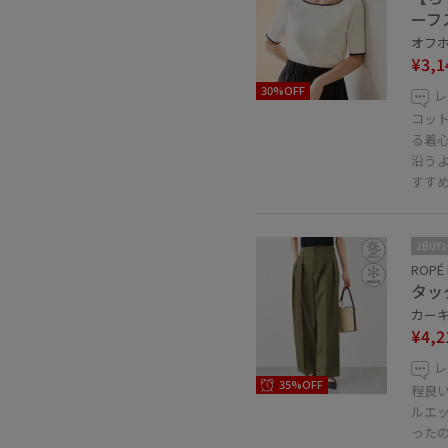
ーフ
オフホ
¥3,1
30%OFF
レ
コッ
る着
沿う
すす
2BUY
ROPÉ 
タッ
カーキ 
¥4,2
レ
35%OFF
程良
ルエ
ったの