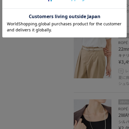
50%OFF
コロ
マチ
す。
2BUY
ROPÉ 
22
キナリ 
¥3,4
レ
夏に
シュ
2BUY
ROPÉ 
2W
シルバー
¥2,0