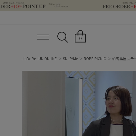
0
J'aDoRe JUN ONLINE
SNaP/Me
ROPÉ PICNIC
柏高島屋ステ