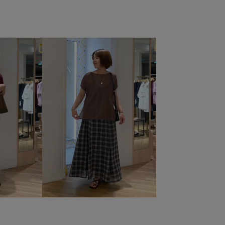
s
26SSRPジャケット
26SSRP羽織り
26SSエアリーリネンライク
26SSシャーベットニット
UVカット
UVケア
Vネック
きちんと感
きれいめ
アクリル
ウール
オケージョン
カジュアル
カーディガン
クーポン対象商品
コットン
サイズ調整
サステナブル
サンダル
シアー
ケット
スカート
スカーフ
スッキリ
ストラップ
性
セットアップ対象商品
ソックス
タイツ
タック
チノパン
テーパード
デイリーで活躍
ドライ
ドライタッチ
ナイロン
ニット
ハリ感
ェイクレザー
ブークレ素材
ベーシック