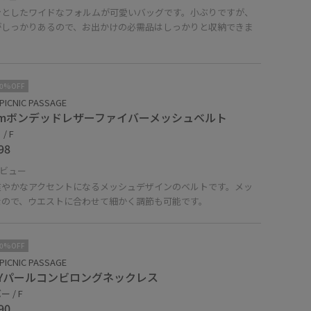
ンとしたワイドなフォルムが可愛いバッグです。小ぶりですが、
がしっかりあるので、お出かけの必需品はしっかりと収納できま
10%OFF
PICNIC PASSAGE
mmボンデッドレザーファイバーメッシュベルト
/ F
98
ビュー
爽やかなアクセントになるメッシュデザインのベルトです。メッ
なので、ウエストに合わせて細かく調節も可能です。
10%OFF
PICNIC PASSAGE
AYパールコンビロングネックレス
 / F
90