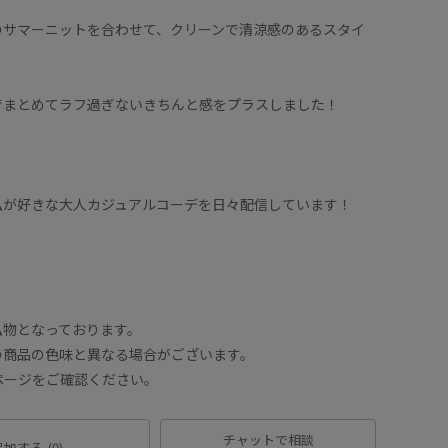
のサマーニットを合わせて、クリーンで清涼感のあるスタイ
でまとめてラフ過ぎないきちんと感をプラスしました！
私が好きな大人カジュアルコーデを日々配信しています！
！
私物となっております。
の商品の色味と異なる場合がございます。
ページをご確認ください。
チャットで相談
追加する
(0)