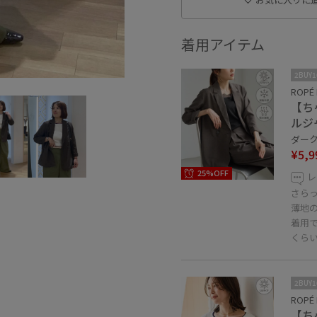
着用アイテム
2BUY
ROPÉ 
【ち
ルジ
ダーク
¥5,9
25%OFF
レ
さら
薄地
着用
くら
2BUY
ROPÉ 
【ち