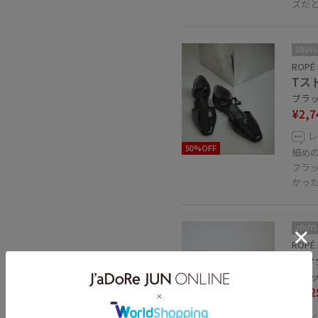
ズだ
2BUY
ROPÉ 
Tス
ブラック
¥2,7
レ
50%OFF
細め
フラ
かった
2BUY
ROPÉ 
リン
ブラック
¥2,2
レ