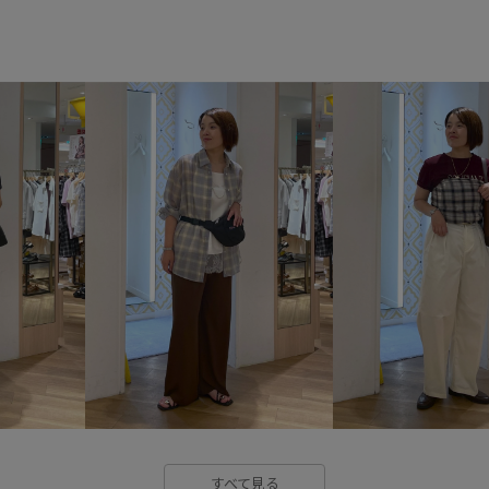
26RPUVCARE
26SSRPgood
26SS_エアリーリネンライク
RP26SS
RP26SS_goods
ちゃんとプラスかわいい保証
カットソー
カラーニット
コットンツイル
ゴム仕様
シャリ感
シンプル
ジャ
ストレスフリー
ストレッチ
タックデザイン
チェーン
デニムに合わせる
トラッド
ハーフパンツ
パール
フ
すべて見る