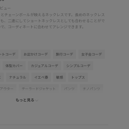
ビュー
ルとチェーンボールが映えるネックレスです。長めのネックレス
ても、二連にしてショートネックレスとしても合わせることがで
ので、コーディネートに合わせてアレンジできます。
ートコーデ
お出かけコーデ
旅行コーデ
女子会コーデ
体型カバー
カジュアルコーデ
シンプルコーデ
C
ナチュラル
イエベ春
敏感
トップス
/アウター
テーラードジャケット
パンツ
チノパンツ
もっと見る
シューズ
パンプス
ファッション雑貨
ベルト
GDM16650
GDS16180
GDV16230
GIA16040
Z16130
0318PRESS対象商品
26mother'sday