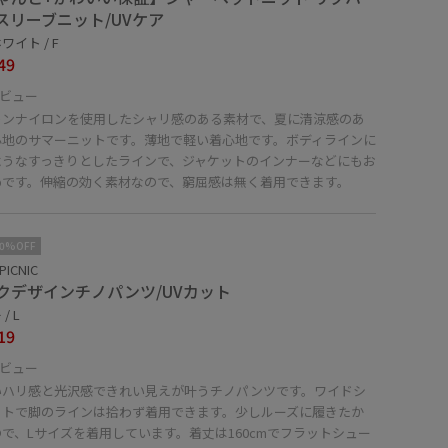
スリーブニット/UVケア
ワイト / F
49
ビュー
トンナイロンを使用したシャリ感のある素材で、夏に清涼感のあ
心地のサマーニットです。薄地で軽い着心地です。ボディラインに
ようなすっきりとしたラインで、ジャケットのインナーなどにもお
めです。伸縮の効く素材なので、窮屈感は無く着用できます。
10%OFF
PICNIC
クデザインチノパンツ/UVカット
/ L
19
ビュー
いハリ感と光沢感できれい見えが叶うチノパンツです。ワイドシ
ットで脚のラインは拾わず着用できます。少しルーズに履きたか
で、Lサイズを着用しています。着丈は160cmでフラットシュー