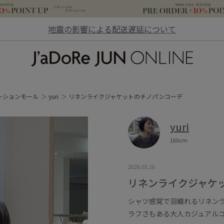
地震の影響による配送遅延について
JaDoRe JUN ONLINE
ーションモール
yuri
リネンライクジャケットのチノパンコーデ
yuri
160cm
2026.05.16
リネンライクジャケ
シャツ感覚で羽織れるリネン
ラフさもある大人カジュアル