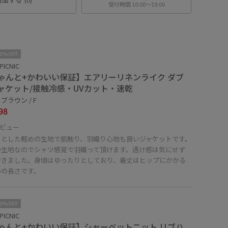
受付時間 10:00〜19:00
10%OFF
PICNIC
ゃんと+かわいい保証】エアリーリネンライク ダブ
ャケット/接触冷感・UVカット・速乾
ブラウン / F
98
ビュー
っとした軽めの生地で肌触り、羽織り心地も良いジャケットです。
の生地なのでシャツ感覚で羽織って頂けます。透け感は気にせず
できました。身頃はゆったりとしており、着丈はヒップにかかる
いの長さです。
10%OFF
PICNIC
ゃんと+かわいい保証】シャーベットニット リブハ