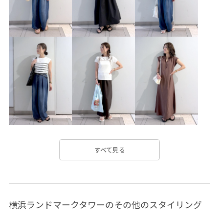
RP25ssgoods
RP26SS
RP26SS_goods
RP_ceremony
きちんと感
きれいめ
しっかりカバー
カジュアル
カードケース
キーホルダー
コットン
シール
ジーンズ
スクエアトゥ
ストラップ
セレモニー8選
トレンド
トートバッグ
ハリ感
ハンドバッグ
フォーマル
フォーマルシーン
フルーレットパンチングレース
ボイル
ポーチ
ワンピース
合わせやすい
履きやすい
足長
すべて見る
軽くて柔らかい
長財布
靴
麻
横浜ランドマークタワーのその他のスタイリング