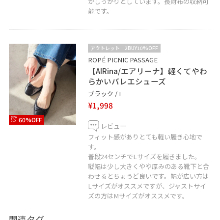
がしっかりとしています。長財布の収納可
能です。
アウトレット
2BUY10%OFF
ROPÉ PICNIC PASSAGE
【AIRina/エアリーナ】軽くてやわ
らかいバレエシューズ
ブラック / L
¥1,998
60%OFF
レビュー
フィット感がありとても軽い履き心地で
す。
普段24センチでLサイズを履きました。
縦幅は少し大きくやや厚みのある靴下と合
わせるとちょうど良いです。幅が広い方は
Lサイズがオススメですが、ジャストサイ
ズの方はMサイズがオススメです。
関連タグ