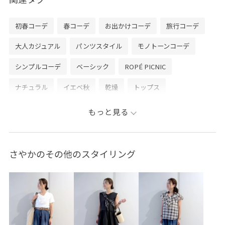
初春コーデ
春コーデ
お出かけコーデ
旅行コーデ
大人カジュアル
パンツスタイル
モノトーンコーデ
シンプルコーデ
ベーシック
ROPÉ PICNIC
ナチュラル
イエベ秋
乾燥
トップス
カーディガン
パンツ
バッグ
ショルダーバッグ
もっと見る
シューズ
バレエシューズ
GDK16110
GDS16260
GIA15120
GIX16120
0318PRESS対象商品
さやかのその他のスタイリング
25sssale通勤服
25ssworklook1
25ssworklook5
26SSRPgoods
2WAYで使える
oshigoto10look_wed
pic0627
RP25SS
RP25SSbag&shoes