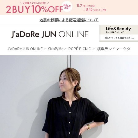
地震の影響による配送遅延について
新しいキレイと出合うために。
J'aDoRe JUN ONLINE（ジャドール ジュ
ン オンライン）
J'aDoRe JUN ONLINE
SNaP/Me
ROPÉ PICNIC
横浜ランドマークタワ