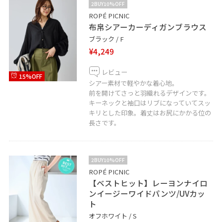
2BUY10%OFF
ROPÉ PICNIC
布帛シアーカーディガンブラウス
ブラック / F
¥4,249
レビュー
15%OFF
シアー素材で軽やかな着心地。
前を開けてさっと羽織れるデザインです。
キーネックと袖口はリブになっていてスッ
キリとした印象。着丈はお尻にかかる位の
長さです。
2BUY10%OFF
ROPÉ PICNIC
【ベストヒット】レーヨンナイロ
ンイージーワイドパンツ/UVカッ
ト
オフホワイト / S