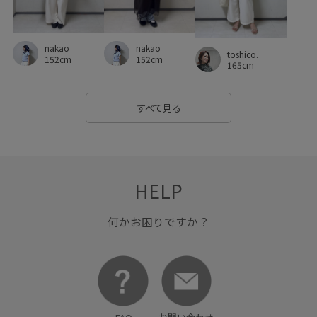
ポリエステル
ポリエステル100%
マーメイドシルエット
ミニマル
リブニット
リラックス感
レイヤード風
nakao
nakao
toshico.
152cm
152cm
ロングスカート
ワイドパンツ
ワンピース
165cm
万能アイテム
上品
伸縮性
光沢感
凹凸感
すべて見る
動きやすい
取り外し可能
大人カジュアル
定番
小花柄
布帛
幅広
快適
快適な着心地
抜け感
春夏
柔らかい風合い
異素材ドッキング
HELP
疲れにくい
着回しやすい
秋冬
脚がきれいに見える
何かお困りですか？
華やか
落ち着いた色
都会的
金ボタン
長財布
高級感