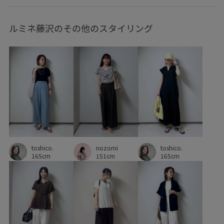
こなれ感
さらっとした肌触り
さらりとした
ルミネ藤沢のその他のスタイリング
さりげないアクセント
ウエストがゴム
オケージョン
オシャレ感
オフィス
オーバーサイズ
カジュアル
カジュアルミックススタイル
カラーバリエーション豊富
クーポン対象商品
コート
ゴム仕様
ゴールドの金具
シャツ
シワになりにくい
シンプル
シンプルコーデ
ジャケット
ジャケット合わせ
スッキリ
toshico.
ストレスフリー
スラックス
トレンド
トレンド感
nozomi
toshico.
165cm
151cm
165cm
ニット
ニット素材
バブーシュ
バランスが良い
パンツ
フォーマル
フリーサイズ
ヘンリーネック
ベーシック
ベーシックカラー
ボリューム感