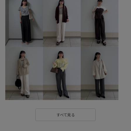
ヘルシーコーデ
フェミニンコーデ
きれいめコーデ
ROPÉ PICNIC
ウェーブ
イエベ秋
混合
低身長
トップス
カーディガン
スカート
バッグ
ショルダーバッグ
シューズ
パンプス
GDC16000
GDK16050
GIA65010
GIX16060
25AW20
25AWRPbagshoes
25AWRPwintergoods
25AWRPwintergoods_all
26SSceremony
RP25AW
RP26SS
RP26SSceremony
RP26SS_knit
RP26SS着映えトップス
RP体型カバー
Vカット
Wshoes_pickup
Wtops_pickup
きちんと感
すべて見る
きれいに見える
きれいめ
きれいめカジュアル