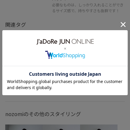
必要なものは、しっかり入れることができ
るサイズ感で、持ちやすさも抜群です！
関連タグ
初春コーデ
春コーデ
初秋コーデ
秋コーデ
初冬コーデ
冬コーデ
お仕事コーデ
就活コーデ
セレモニーコーデ
授業参観日コーデ
入学式コーデ
入園式コーデ
運動会コーデ
デートコーデ
お出かけコーデ
旅行コーデ
アウトドアコーデ
もっと見る
推し活コーデ
クリスマスコーデ
お正月・初詣コーデ
女子会コーデ
雨の日コーデ
韓国ファッション
nozomiのその他のスタイリング
ヴィンテージ
モード
スカートスタイル
体型カバー