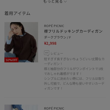
もっと見る
着用アイテム
ROPÉ PICNIC
襟フリルドッキングカーディガン
ダークブラウン / F
¥2,998
レビュー
短すぎず長すぎないちょうどいい丈間なカ
50%OFF
ーディガン！
襟と袖部分のフリルがワンポイントで1枚
でおしゃれ着感がでます！
シンプルに決めたい時には、フリルは取り
外し可能で、どんな時も使いやすいカーデ
ィガンです！
ROPÉ PICNIC