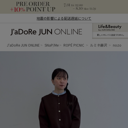
地震の影響による配送遅延について
新しいキレイと出合うために。
J'aDoRe JUN ONLINE（ジャドール ジュ
ン オンライン）
J'aDoRe JUN ONLINE
SNaP/Me
ROPÉ PICNIC
ルミネ藤沢
nozomi