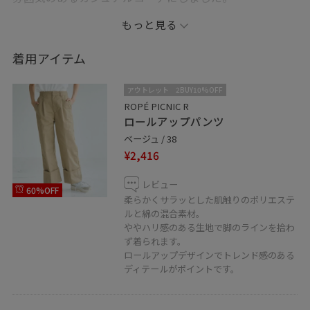
差し色に赤のバレエシューズで女性らしさを少し足す
もっと見る
と、大人っぽさのある着こなしになります◎。
着用アイテム
アウトレット
2BUY10%OFF
ROPÉ PICNIC R
ロールアップパンツ
ベージュ / 38
¥2,416
レビュー
60%OFF
柔らかくサラッとした肌触りのポリエステ
ルと綿の混合素材。
ややハリ感のある生地で脚のラインを拾わ
ず着られます。
ロールアップデザインでトレンド感のある
ディテールがポイントです。