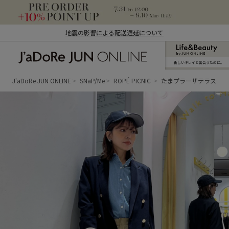
地震の影響による配送遅延について
新しいキレイと出合うために。
J'aDoRe JUN ONLINE（ジャドール ジュ
ン オンライン）
J'aDoRe JUN ONLINE
SNaP/Me
ROPÉ PICNIC
たまプラーザテラス