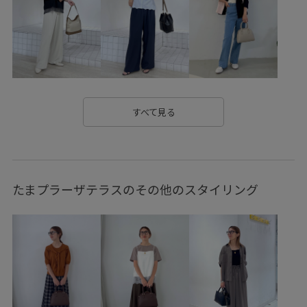
GDV15070
GIA15120
GIX14500
GSS54020
2025セレモニー
24SS20
25SS_pickup
44wSPECIAL PRICE
5DAYS対象商品
ceremony_pickup
picniccoupon
picvis2buy_pickup
すべて見る
ROPÉPICNIC_TIMESALE
RP24SSTOPS
RP25SS
RP25SSPREORDER
RP_ceremony
Wjacket_pickup
たまプラーザテラスのその他のスタイリング
クリアツイル
学校行事
期間限定イベント対象