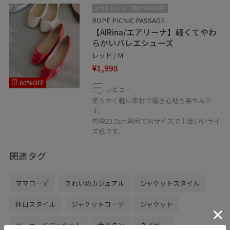
アウトレット
2BUY10%OFF
ROPÉ PICNIC PASSAGE
【AIRina/エアリーナ】軽くてやわ
らかいバレエシューズ
レッド / M
¥1,998
60%OFF
レビュー
柔らかく軽い素材で履き心地も楽ちんで
す。
普段23.5cm着用でＭサイズで丁度いいサイ
ズ感です。
関連タグ
ママコーデ
きれいめカジュアル
ジャケットスタイル
休日スタイル
ジャケットコーデ
ジャケット
テーラードジャケット
金ボタン
ネイビー