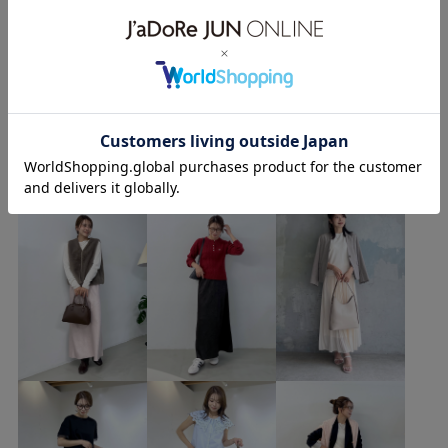
デニムシャツ
シャツスタイル
シャツ
デニム
フリル
ベージュ
チノパンツ
センタープレス
もっと見る
ハンドバッグ
ホワイト
レッド
バレエシューズ
パンプス
フレンチカジュアル
初春コーデ
春コーデ
wancyanのその他のスタイリング
授業参観日コーデ
お出かけコーデ
推し活コーデ
女子会コーデ
大人カジュアル
レイヤード
パンツスタイル
カジュアルコーデ
メンズライク
シンプルコーデ
ベーシック
ROPÉ PICNIC
ナチュラル
イエベ春
乾燥
トップス
シャツ/ブラウス
ジャケット/アウター
パンツ
バッグ
ショルダーバッグ
シューズ
GDH15020