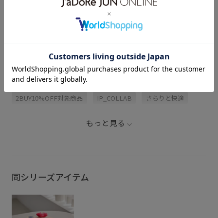
【2026.07.16】【サンリオキャラ
【2026.06.25】Sanrio characters
クターズ×ROPE' PICNIC】 第2弾
と ROPÉ PICNIC の特別なコレク
予約スタートしました♪ こっちゃ
ション♡ ⁡ 本日6/25(木)から発売
ん〝ポムポムプリン〟着てみまし
スタートした サンリオキャラクタ
た🍮💕 冷感素材で夏も快適✨ チワ
ーズとのコラボアイテム💗 ⁡ 第1弾
ワ2.1kg Sサイズ着用 もちもちの
はハローキティ・マイメロディ・
あごのせクッションもポムポムプ
クロミのアイテムたちが勢揃い！
関連タグ
リン🍮 お昼寝のお供に💕
第2弾はポムポムプリン・シナモロ
ropepicnic_dog jadorejunonline
ールが7/24(金)から発売となりま
#ポムポムプリン#サンリオ#サン
す！(予約は7/16(木) 12:00か
リオキャラクター
ら！) ⁡ イクスピアリ店でもSNSを
26SSRP_sanrio
26SSRP_sanrio03
見てのご来店も多く 早速人気です
のでお早めに🍨💗 ⁡ 私はルナ🐶用
にDogアイテムGETしようか検討
2BUY10%OFF対象商品
IP_COLLAB
さらりと快適
中☺️ ⁡ 気になるアイテムはぜひコ
メント頂ければ詳しくお伝えしま
す！ ⁡※一部直営店限定あり ⁡ みん
イラスト
カラーバリエーション豊富
キャッチー
なの好きなキャラクターはどの
もっと見る
子？？ 私はハローキティ❤️ ⁡ #ロ
サンリオキャラクター
ポップ
リラックススタイル
ペピクニック #サンリオキャラク
ターズ #ハローキティ #マイメロ
ディ #クロミ
優しくフィット
冷んやり
冷感素材
快適
涼しげ
華やか
軽快
同シリーズアイテム