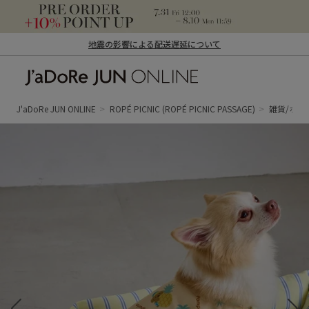
地震の影響による配送遅延について
J'aDoRe JUN ONLINE（ジャドール ジュ
ン オンライン）
J'aDoRe JUN ONLINE
ROPÉ PICNIC
(ROPÉ PICNIC PASSAGE)
雑貨/ホビ