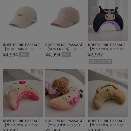
ROPÉ PICNIC PASSAGE
ROPÉ PICNIC PASSAGE
ROPÉ PICNIC PASSAGE
【NEW ERA(R)/ニューエ
【NEW ERA(R)/ニューエ
【サンリオキャラクター
¥4,994
¥4,994
¥2,992
ラ別注】920CS BASIC PI
ラ別注】920CS BASIC PI
ズ×ROPE' PICNIC】【D
予約
予約
LE KNIT CAP
LE KNIT CAP
OG】日焼けデザイン あ
2BUY10%OFF
ごのせクッション
ROPÉ PICNIC PASSAGE
ROPÉ PICNIC PASSAGE
ROPÉ PICNIC PASSAGE
【サンリオキャラクター
【サンリオキャラクター
【サンリオキャラクター
¥2,992
¥2,992
¥2,992
ズ×ROPE' PICNIC】【D
ズ×ROPE' PICNIC】【D
ズ×ROPE' PICNIC】【D