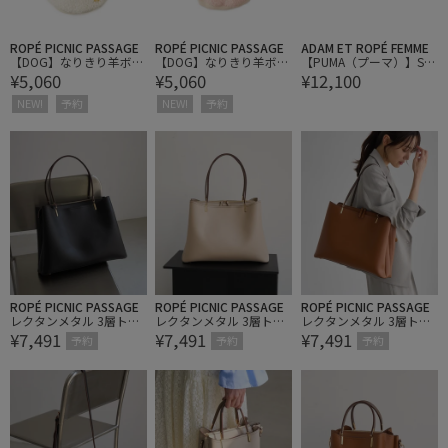
ROPÉ PICNIC PASSAGE
ROPÉ PICNIC PASSAGE
ADAM ET ROPÉ FEMME
【DOG】なりきり羊ボア
【DOG】なりきり羊ボア
【PUMA（プーマ）】SP
¥5,060
¥5,060
¥12,100
ウェア
ウェア
EEDCAT BALLET LTHR W
NS
NEW!
予約
NEW!
予約
ROPÉ PICNIC PASSAGE
ROPÉ PICNIC PASSAGE
ROPÉ PICNIC PASSAGE
レクタンメタル 3層トー
レクタンメタル 3層トー
レクタンメタル 3層トー
¥7,491
¥7,491
¥7,491
トバッグ/A4対応・軽量
トバッグ/A4対応・軽量
トバッグ/A4対応・軽量
予約
予約
予約