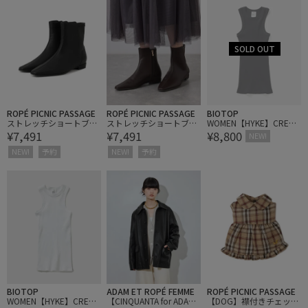
ROPÉ PICNIC PASSAGE
ROPÉ PICNIC PASSAGE
BIOTOP
ストレッチショートブー
ストレッチショートブー
WOMEN【HYKE】CREW
¥7,491
¥7,491
¥8,800
ツ
ツ
NECK TANK TOP
NEW!
NEW!
予約
NEW!
予約
BIOTOP
ADAM ET ROPÉ FEMME
ROPÉ PICNIC PASSAGE
WOMEN【HYKE】CREW
【CINQUANTA for ADAM
【DOG】襟付きチェック