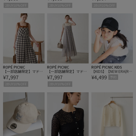
ーカー
ーカー
キャミワンピース
2BUY10%OFF
2BUY10%OFF
2BUY10%OFF
ROPÉ PICNIC
ROPÉ PICNIC
ROPÉ PICNIC KIDS
【一部店舗限定】マドラ
【一部店舗限定】マドラ
【KIDS】【NEW ERA(R)
¥7,997
¥7,997
¥4,499
スチェックボイルシアー
スチェックボイルシアー
別注】920CS HEARTLOG
予約
キャミワンピース
キャミワンピース
O BACKRIBBON CAP
2BUY10%OFF
2BUY10%OFF