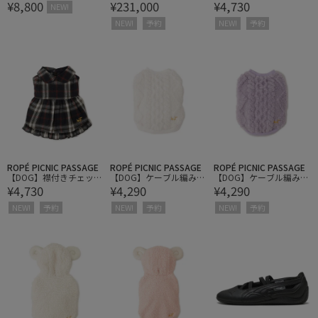
¥8,800
¥231,000
¥4,730
NECK TANK TOP
ET ROPE'】別注 Leather
ワンピース
NEW!
Car Coat
NEW!
予約
NEW!
予約
ROPÉ PICNIC PASSAGE
ROPÉ PICNIC PASSAGE
ROPÉ PICNIC PASSAGE
【DOG】襟付きチェック
【DOG】ケーブル編みボ
【DOG】ケーブル編みボ
¥4,730
¥4,290
¥4,290
ワンピース
アウエア
アウエア
NEW!
予約
NEW!
予約
NEW!
予約