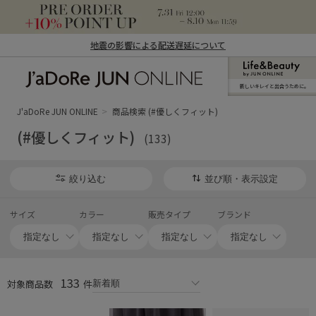
地震の影響による配送遅延について
新しいキレイと出合うために。
J'aDoRe JUN ONLINE（ジャドール ジュ
ン オンライン）
J'aDoRe JUN ONLINE
商品検索 (#優しくフィット)
(#優しくフィット)
(133)
絞り込む
並び順・表示設定
サイズ
カラー
販売タイプ
ブランド
133
対象商品数
件