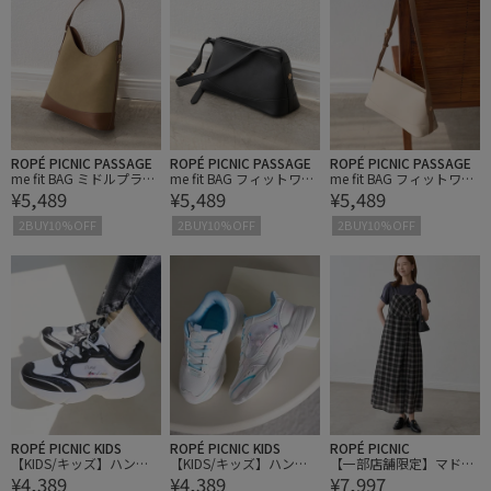
ROPÉ PICNIC PASSAGE
ROPÉ PICNIC PASSAGE
ROPÉ PICNIC PASSAGE
me fit BAG ミドルプラ
me fit BAG フィットワイ
me fit BAG フィットワイ
¥5,489
¥5,489
¥5,489
ス・ワンショルダーフィ
ド ショルダーバッグ/2W
ド ショルダーバッグ/2W
ットバッグ
AY
AY
2BUY10%OFF
2BUY10%OFF
2BUY10%OFF
ROPÉ PICNIC KIDS
ROPÉ PICNIC KIDS
ROPÉ PICNIC
【KIDS/キッズ】ハンズ
【KIDS/キッズ】ハンズ
【一部店舗限定】マドラ
¥4,389
¥4,389
¥7,997
フリーシャカシャカスニ
フリーシャカシャカスニ
スチェックボイルシアー