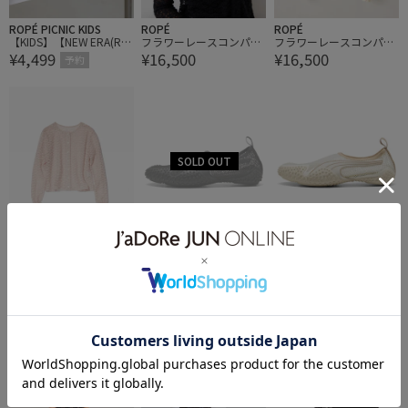
ROPÉ PICNIC KIDS
ROPÉ
ROPÉ
【KIDS】【NEW ERA(R)
フラワーレースコンパク
フラワーレースコンパク
¥4,499
¥16,500
¥16,500
別注】920CS HEARTLOG
トカーディガン/イージ
トカーディガン/イージ
予約
O BACKRIBBON CAP
ーケア【J'aDoRe・ルミ
ーケア【J'aDoRe・ルミ
ネ店舗限定カラー】
ネ店舗限定カラー】
ROPÉ
ADAM ET ROPÉ FEMME
ADAM ET ROPÉ FEMME
フラワーレースコンパク
【PUMA（プーマ）】MO
【PUMA（プーマ）】MO
¥16,500
¥12,100
¥12,100
トカーディガン/イージ
STRO FLEX MESH
STRO FLEX MESH
ーケア【J'aDoRe・ルミ
3件
3件
ネ店舗限定カラー】