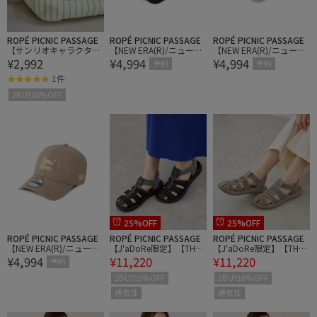
ROPÉ PICNIC PASSAGE
ROPÉ PICNIC PASSAGE
ROPÉ PICNIC PASSAGE
【サンリオキャラクター
【NEW ERA(R)/ニューエ
【NEW ERA(R)/ニューエ
¥2,992
¥4,994
¥4,994
ズ×ROPE' PICNIC】【D
ラ別注】920CS HEART L
ラ別注】920CS HEART L
予約
予約
OG】日焼けデザイン ひ
OGO CAP
OGO CAP
1件
んやり冷感ウェア
2BUY10%OFF
25%OFF
25%OFF
ROPÉ PICNIC PASSAGE
ROPÉ PICNIC PASSAGE
ROPÉ PICNIC PASSAGE
【NEW ERA(R)/ニューエ
【J'aDoRe限定】【THE
【J'aDoRe限定】【THE
¥4,994
¥11,220
¥11,220
ラ別注】920CS HEART L
NORTH FACE/ザ・ノース
NORTH FACE/ザ・ノース
予約
OGO CAP
フェイス】STRATUM GLI
フェイス】STRATUM GLI
2BUY10%OFF
2BUY10%OFF
DE
DE
通気性
通気性