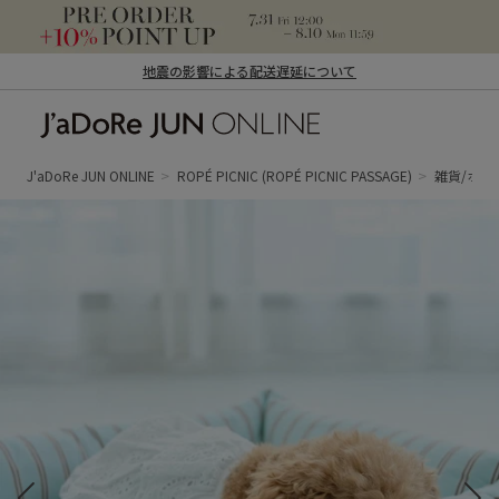
地震の影響による配送遅延について
J'aDoRe JUN ONLINE（ジャドール ジュ
ン オンライン）
J'aDoRe JUN ONLINE
ROPÉ PICNIC
(ROPÉ PICNIC PASSAGE)
雑貨/ホビ