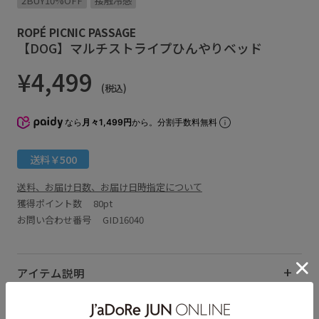
2BUY10%OFF
接触冷感
ROPÉ PICNIC PASSAGE
【DOG】マルチストライプひんやりベッド
¥4,499
(税込)
なら
月々1,499円
から。分割手数料無料
送料￥500
送料、お届け日数、お届け日時指定について
獲得ポイント数
80pt
お問い合わせ番号 GID16040
アイテム説明
サイズ・素材・お手入れ方法