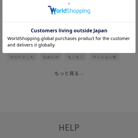
関連タグ
26SS10r
26SS20dp
2BUY10%OFF対象商品
さらりとした
なめらか
もこもこ
クッション性
ストライプ柄
ブランケット
ベッド
もっと見る
マルチストライプ
モダン
リラックス感
中綿
冷んやり
夏の機能素材アイテム
安定感
接触冷感
滑り止め
爽やか
HELP