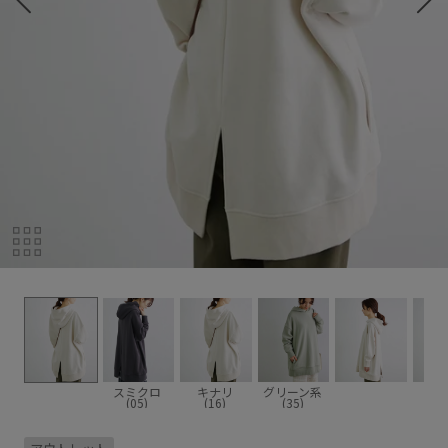
スミクロ
キナリ
グリーン系
(05)
(16)
(35)