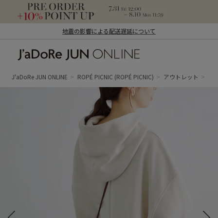
地震の影響による配送遅延について
J'aDoRe JUN ONLINE（ジャドール ジュ
ン オンライン）
J'aDoRe JUN ONLINE
ROPÉ PICNIC
(ROPÉ PICNIC)
アウトレット
ト