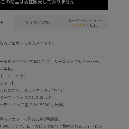
この商品は現在販売しておりません
ユーザーレビュー
明
サイズ／詳細
(54)
えるフェザーミックスニット。
ー糸を2色合わせて編んだフェザーニットプルオーバー。
い素材。
イージーケア。
エット】
回しのきく、クルーネックデザイン。
ダーでリラックスした着心地。
ディガン(品番:GDK15080)も展開。
明るいカラーを揃えた全6色展開。
最も濃いピンク、ローズピンク(64)は黄味のあるライトピン