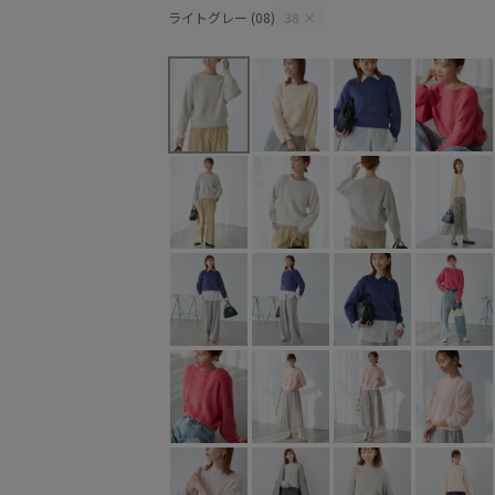
ライトグレー (08)
38
×