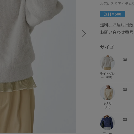
お気に入りアイテム
送料￥500
送料、お届け日数
お問い合わせ番号 
サイズ
38
ライトグレ
ー （08）
38
キナリ
（16）
38
ブルー