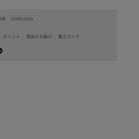
番号
GDM15080
ポイント
商品のお届け
着丈ガイド
機オッケーのニットなのも嬉しいです。短めの丈なので
柔らかく
可愛いですね。
丈感は短
インナー
うです。
ウトレット
着用サイズ : 38
m)
カラー : キナリ (16)