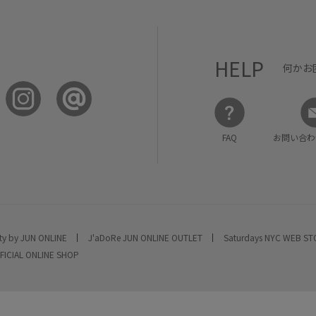
HELP
何かお
FAQ
お問い合わ
ty by JUN ONLINE
J'aDoRe JUN ONLINE OUTLET
Saturdays NYC WEB S
FICIAL ONLINE SHOP