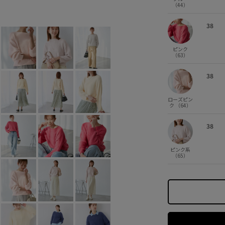
（44）
キナリ (16)
38
×
38
ピンク
（63）
38
ローズピン
ク （64）
38
ピンク系
（65）