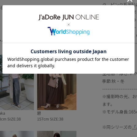
ート
スカーフ
スタイリング
ク、ピンク系(65
る
【スタイリングポ
ー
プルオーバー
ベーシック
・ピンク系のカラ
大人な雰囲気
明るいカラー
・プリントスカー
・スカーフを巻く
ング
全てみる
-------------------
裏地:なし
透け感:なし
伸縮性:ややあり
生地感・厚さ:や
季節:秋・冬
-------------------
※撮影時の光、お
ます。
※モデル身長:165
aka
碧
3cm SIZE:38
157cm SIZE:38
※同シリーズの
「