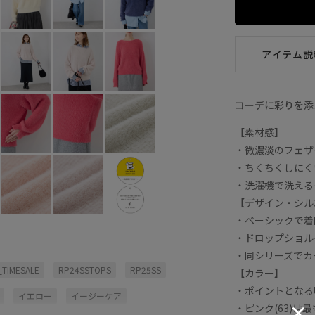
アイテム説
コーデに彩りを添
【素材感】
・微濃淡のフェザ
・ちくちくしにく
・洗濯機で洗える
【デザイン・シル
・ベーシックで着
・ドロップショル
・同シリーズでカー
_TIMESALE
RP24SSTOPS
RP25SS
【カラー】
・ポイントとなる
イエロー
イージーケア
・ピンク(63)は