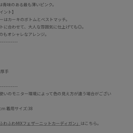
)は青味のある最も薄いピンク。
イント】
ーはカーキのボトムとベストマッチ。
トに合わせて、大人な雰囲気に仕上げても◎。
のもオシャレなアレンジ。
----------
や厚手
----------
使いのモニター環境によって色の見え方が違う場合がござい
cm 着用サイズ:38
ふわふわMIXフェザーニットカーディガン」
はこちら。