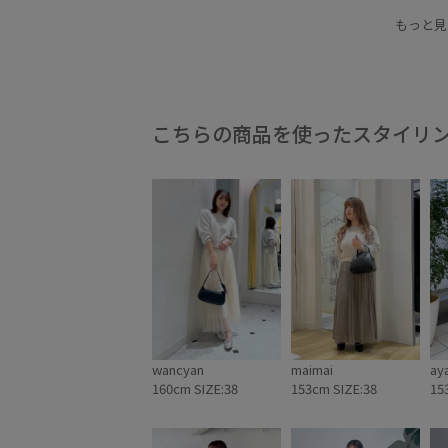
カーキ
カーディガン
クルーネック
スカ
もっと見
ドロップショルダー
ニット
ピンク
ブル
リラックス感
伸縮性
夏の機能素材アイテム
洗濯機で洗える
着回しやすい
こちらの商品を使ったスタイリ
wancyan
maimai
ay
160cm SIZE:38
153cm SIZE:38
15