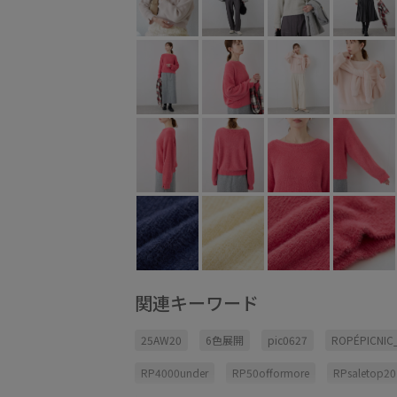
関連キーワード
25AW20
6色展開
pic0627
ROPÉPICNIC
RP4000under
RP50offormore
RPsaletop20