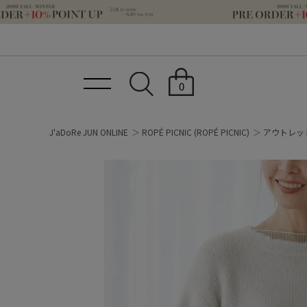
0
J'aDoRe JUN ONLINE
ROPÉ PICNIC
(ROPÉ PICNIC)
アウトレッ