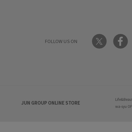
FOLLOW US ON
Life&Beau
JUN GROUP ONLINE STORE
wa-syu OF