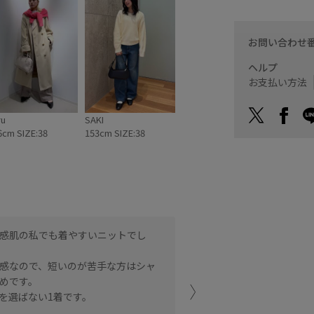
お問い合わせ
ヘルプ
お支払い方法
ru
SAKI
6cm SIZE:38
153cm SIZE:38
感肌の私でも着やすいニットでし
柔らかい着心地です。洗濯
シャツをレイヤードしても
感なので、短いのが苦手な方はシャ
めです。
鳥栖プレミアムア
AKANE (154c
を選ばない1着です。