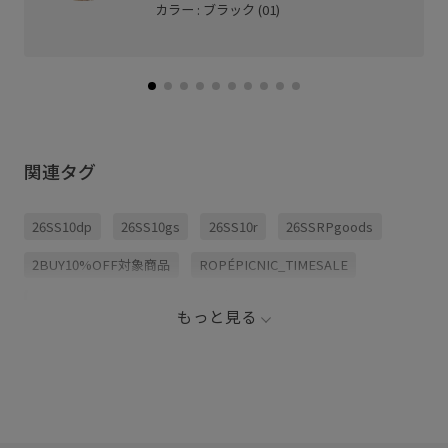
カラー : ブラック (01)
関連タグ
26SS10dp
26SS10gs
26SS10r
26SSRPgoods
2BUY10%OFF対象商品
ROPÉPICNIC_TIMESALE
RP26SS
RP26SS_goods
RP26under4200
もっと見る
きちんと感
きれいめ
しっかりカバー
カジュアル
ジーンズ
スクエアトゥ
バレエシューズ
ワンピース
履きやすい
軽くて柔らかい
靴