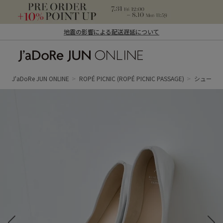
地震の影響による配送遅延について
J'aDoRe JUN ONLINE（ジャドール ジュ
ン オンライン）
J'aDoRe JUN ONLINE
ROPÉ PICNIC
(ROPÉ PICNIC PASSAGE)
シューズ