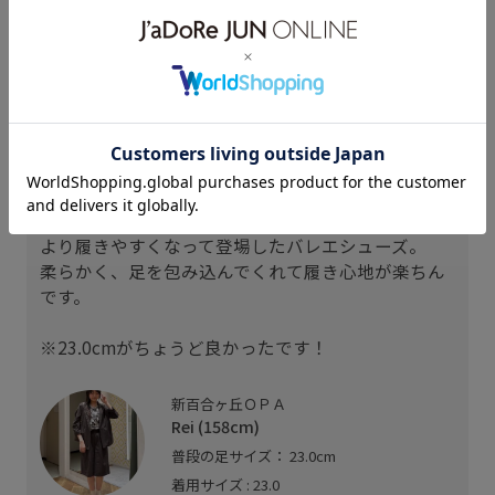
wakana
maa
wakana
151cm SIZE:23.5
148cm SIZE:23.0
151cm SIZE:23.5
スタッフレビュー
より履きやすくなって登場したバレエシューズ。
柔らかく、足を包み込んでくれて履き心地が楽ちん
です。
※23.0cmがちょうど良かったです！
新百合ヶ丘ＯＰＡ
Rei (158cm)
普段の足サイズ： 23.0cm
着用サイズ : 23.0