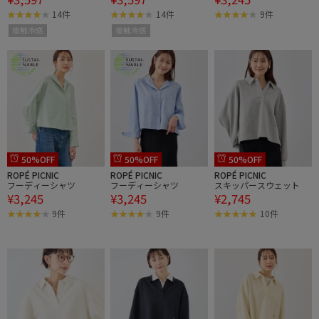
応・防シワ・接触冷感
応・防シワ・接触冷感
14件
14件
9件
接触冷感
接触冷感
50%OFF
50%OFF
50%OFF
ROPÉ PICNIC
ROPÉ PICNIC
ROPÉ PICNIC
フーディーシャツ
フーディーシャツ
スキッパースウェット
¥3,245
¥3,245
¥2,745
9件
9件
10件