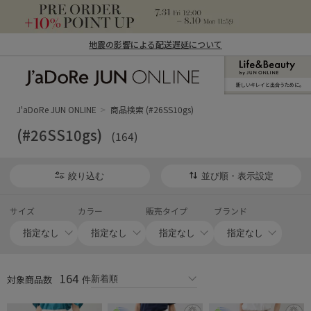
地震の影響による配送遅延について
新しいキレイと出合うために。
J'aDoRe JUN ONLINE（ジャドール ジュ
ン オンライン）
J'aDoRe JUN ONLINE
商品検索 (#26SS10gs)
(#26SS10gs)
(164)
絞り込む
並び順・表示設定
サイズ
カラー
販売タイプ
ブランド
164
対象商品数
件