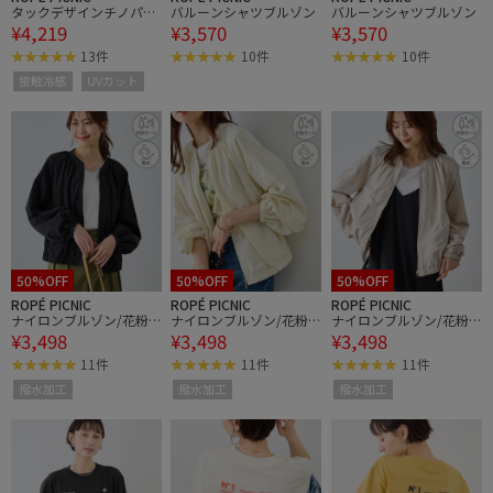
タックデザインチノパン
バルーンシャツブルゾン
バルーンシャツブルゾン
¥4,219
¥3,570
¥3,570
ツ/UVカット
13件
10件
10件
接触冷感
UVカット
50%OFF
50%OFF
50%OFF
ROPÉ PICNIC
ROPÉ PICNIC
ROPÉ PICNIC
ナイロンブルゾン/花粉
ナイロンブルゾン/花粉
ナイロンブルゾン/花粉
¥3,498
¥3,498
¥3,498
ガード・撥水
ガード・撥水
ガード・撥水
11件
11件
11件
撥水加工
撥水加工
撥水加工