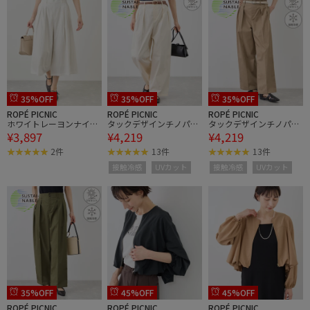
35%OFF
35%OFF
35%OFF
ROPÉ PICNIC
ROPÉ PICNIC
ROPÉ PICNIC
ホワイトレーヨンナイロ
タックデザインチノパン
タックデザインチノパン
¥3,897
¥4,219
¥4,219
ンガウチョパンツ
ツ/UVカット
ツ/UVカット
2件
13件
13件
接触冷感
UVカット
接触冷感
UVカット
35%OFF
45%OFF
45%OFF
ROPÉ PICNIC
ROPÉ PICNIC
ROPÉ PICNIC