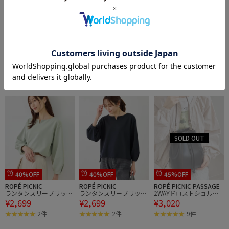
50%OFF
50%OFF
40%OFF
ROPÉ PICNIC PASSAGE
ROPÉ PICNIC PASSAGE
ROPÉ PICNIC
【Esther Bunny Little me
【Esther Bunny Little me
ランタンスリーブリップ
¥2,745
¥2,745
¥2,699
ets ROPE' PICNIC】ぬい
ets ROPE' PICNIC】ぬい
ルカットトップス
ぐるみ
ぐるみ
2件
40%OFF
40%OFF
45%OFF
ROPÉ PICNIC
ROPÉ PICNIC
ROPÉ PICNIC PASSAGE
ランタンスリーブリップ
ランタンスリーブリップ
2WAYドロストショルダ
¥2,699
¥2,699
¥3,020
ルカットトップス
ルカットトップス
ーバッグ
2件
2件
9件