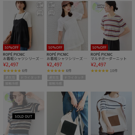
50%OFF
50%OFF
50%OFF
ROPÉ PICNIC
ROPÉ PICNIC
ROPÉ PICNIC
お着軽シャツシリーズ シ
お着軽シャツシリーズ シ
マルチボーダーニット
¥2,497
¥2,497
¥2,497
アーレイヤードキャミソ
アーレイヤードキャミソ
ールブラウス/接触冷
ールブラウス/接触冷
6件
6件
10件
感・通気性
感・通気性
通気性
ドライタッチ
通気性
ドライタッチ
接触冷感
接触冷感