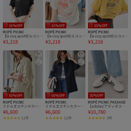
35%OFF
35%OFF
35%OFF
ROPÉ PICNIC
ROPÉ PICNIC
ROPÉ PICNIC
【le coq sportif/ルコッ
【le coq sportif/ルコッ
【le coq sportif/ルコッ
¥3,218
¥3,218
¥3,218
クスポルティフ】バック
クスポルティフ】バック
クスポルティフ】バック
プリント半袖Tシャツ
プリント半袖Tシャツ
プリント半袖Tシャツ
50%OFF
50%OFF
30%OFF
ROPÉ PICNIC
ROPÉ PICNIC
ROPÉ PICNIC PASSAGE
ミドル丈ステンカラーコ
ミドル丈ステンカラーコ
【adidas/アディダス】H
¥6,600
¥6,600
¥10,780
ート/花粉ガード・撥水
ート/花粉ガード・撥水
ANDBALL SPEZIAL LO PR
O W
11件
11件
3件