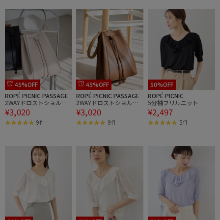
45%OFF
45%OFF
50%OFF
ROPÉ PICNIC PASSAGE
ROPÉ PICNIC PASSAGE
ROPÉ PICNIC
2WAYドロストショルダ
2WAYドロストショルダ
5分袖フリルニット
¥3,020
¥3,020
¥2,497
ーバッグ
ーバッグ
9件
9件
5件