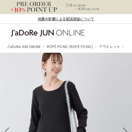
地震の影響による配送遅延について
J'aDoRe JUN ONLINE（ジャドール ジュ
ン オンライン）
J'aDoRe JUN ONLINE
ROPÉ PICNIC
(ROPÉ PICNIC)
アウトレット
ワ