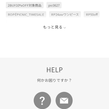
2BUY10%OFF対象商品
pic0627
ROPÉPICNIC_TIMESALE
RP24awワンピース
RP50off
RP50offormore
WINTERSALE_PICpickup
もっと見る
きれいに見える
こだわり
グレー
サンダル
スカート
スカーフ
スタイリング
スッキリ
スニーカー
ニット
ニットワンピース
ネックレス
フェミニン
ブラック
ブーツ
ベージュ
HELP
ボリューム感
ラインがきれい
ラメ
リブニット
ロング丈
ワンピース
上品
伸縮性
優雅
何かお困りですか？