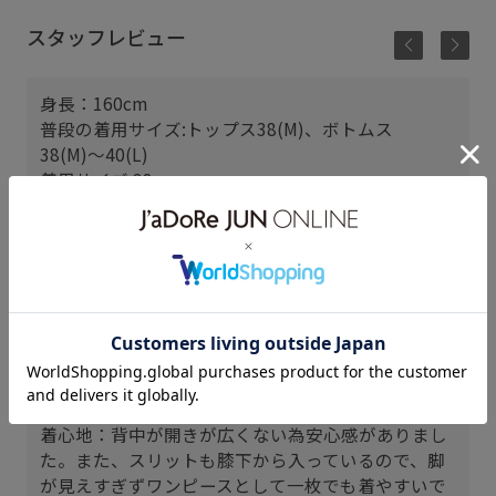
スタッフレビュー
身長：160cm
普段の着用サイズ:トップス38(M)、ボトムス
38(M)〜40(L)
着用サイズ:38
サイズ感：身幅がゆとりがあり身体のラインを拾わ
ないシルエットです。160cmで足首が出るぐらいの
着丈。袖は肘より少し上の長さでした。
素材感：ツヤ感のあるキレイめな素材感。落ち感の
ある柔らかい素材が上品な印象です。
透け感は身体にフィットしないのであまり見られま
せんが、ブルーのカラーでは光が当たった際に少し
気になったのでペチコートなどを合わせた方が安心
感があります。
着心地：背中が開きが広くない為安心感がありまし
た。また、スリットも膝下から入っているので、脚
が見えすぎずワンピースとして一枚でも着やすいで