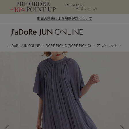
地震の影響による配送遅延について
J'aDoRe JUN ONLINE（ジャドール ジュ
ン オンライン）
J'aDoRe JUN ONLINE
ROPÉ PICNIC
(ROPÉ PICNIC)
アウトレット
ワ