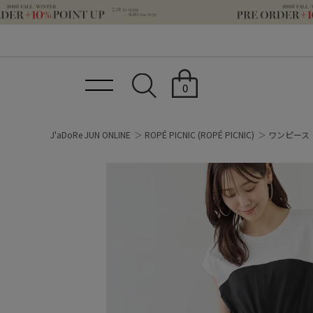
0
J'aDoRe JUN ONLINE
ROPÉ PICNIC
(ROPÉ PICNIC)
ワンピース