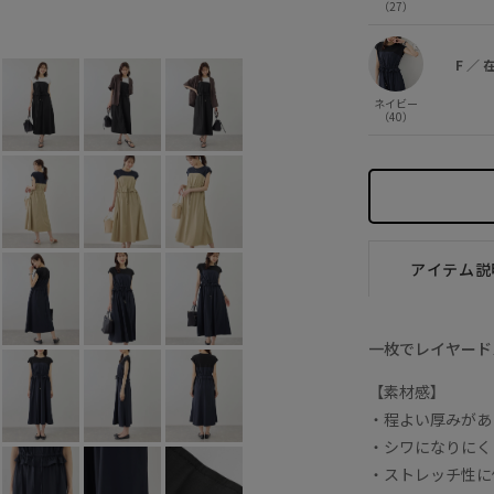
（27）
ベージュ (27)
F
○
F
／
ネイビー
（40）
アイテム説
一枚でレイヤード
【素材感】
・程よい厚みがあ
・シワになりにく
・ストレッチ性に