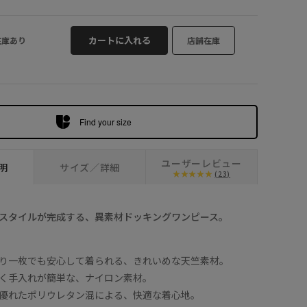
ネイビー (40
カートに入れる
在庫あり
店舗在庫
Find your size
ユーザーレビュー
明
サイズ／詳細
(23)
スタイルが完成する、異素材ドッキングワンピース。
り一枚でも安心して着られる、きれいめな天竺素材。
く手入れが簡単な、ナイロン素材。
優れたポリウレタン混による、快適な着心地。