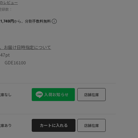
件のレビュー
登録数：
1,749円
から。分割手数料無料
、お届け日時指定について
数
47pt
GDE16100
入荷お知らせ
在庫なし
店舗在庫
カートに入れる
在庫あり
店舗在庫