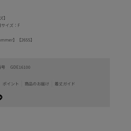
ズ】
用サイズ：F
/Summer】【26SS】
おり、高めの位置のウエストマークも出来るのですっき
ウエストが
ると足首
着るため急いでる朝にも楽チンです
番号
GDE16100
ム・アウトレット
着用サイズ : F
カラー : ブラック (01)
ポイント
商品のお届け
着丈ガイド