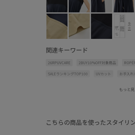
関連キーワード
26RPUVCARE
2BUY10%OFF対象商品
ROPÉP
SALEランキングTOP100
UVカット
お手入れ
カットソー
カーディガン
サンダル
シワ
もっと見
ストレッチ性
ナイロン
ビスチェ
フリル
ワンピース
上品
伸縮性
光沢感
冷ん
大人カジュアル
天竺
快適
快適な着心地
こちらの商品を使ったスタイリ
機能素材
程よい厚み
軽快
透かし編み