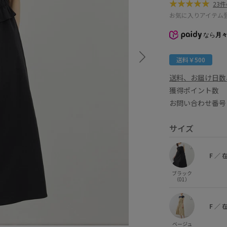
23
お気に入りアイテム
なら
月々
送料￥500
送料、お届け日数
獲得ポイント
お問い合わせ番号 
サイズ
F
／
ブラック
（01）
F
／
ベージュ