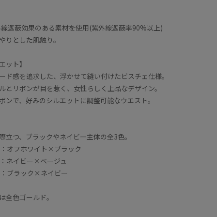
外線遮蔽効果のある素材を使用(紫外線遮蔽率90%以上)
やりとした肌触り。
エット】
ード感を追求した、浮かせて縫い付けたビスチェ仕様。
ルとリボンが目を惹く、女性らしく上品なデザイン。
ボンで、好みのシルエットに調整可能なウエスト。
際立つ、ブラックやネイビー主体の全3色。
）：オフホワイト×ブラック
）：ネイビー×ベージュ
）：ブラック×ネイビー
は全色ゴールド。