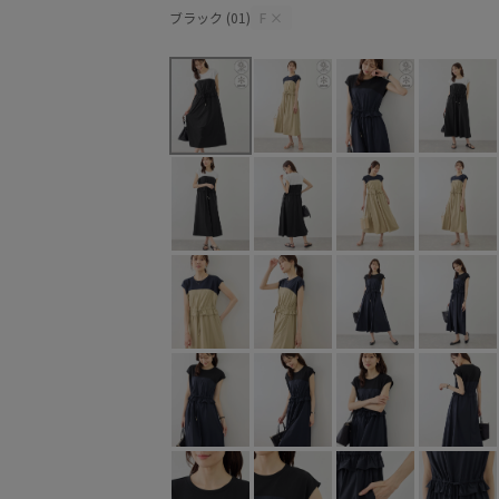
ブラック (01)
F
×