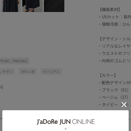
【機能素材】
・UVカット：紫
・接触冷感：ひん
【デザイン・シル
・リアルなレイヤ
・ウエストのフリ
・内側のゴムとリ
ICNIC_TIMESALE
しやすい
きれいめ
カジュアル
【カラー】
・配色デザインが
になりにくい
ジャケット
る
・ブラック（01
ポリウレタン
リネン
・ベージュ（27
・ネイビー（40
やり
夏の機能素材アイテム
接触冷感
柔らかな印象
ング
※紐の先端カラー
全てみる