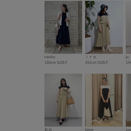
naoko
ｉｒｅ
ju
155cm SIZE:F
151cm SIZE:F
15
あみ
hime
yur