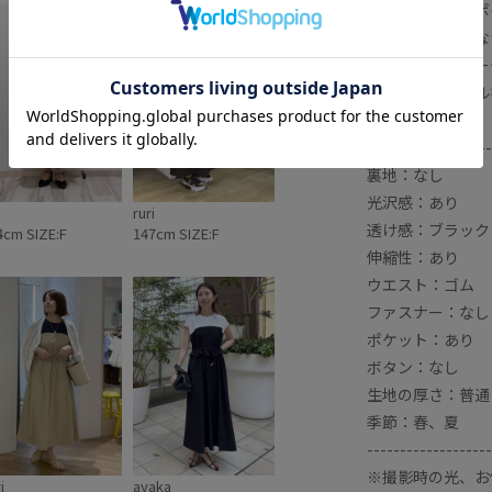
【スタイリングポ
・リネンライクな
・透かし編みカー
・足元にサンダル
-------------------
裏地：なし
光沢感：あり
ruri
透け感：ブラック
4cm SIZE:F
147cm SIZE:F
伸縮性：あり
ウエスト：ゴム
ファスナー：なし
ポケット：あり
ボタン：なし
生地の厚さ：普通
季節：春、夏
-------------------
※撮影時の光、お
i
ayaka