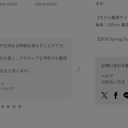
ます。
0cm SIZE:F
153cm SIZE:F
【モデル着用サイ
身長：165cm 着
【2026 Spring
デを決める時間を減らすことができ、
ウエストドロストになって
り見えます。
きも良く、アクティブな予定でも着用
チャックもなく、スッポリ
お問い合わせ
出ると思います。
神戸三田プレミア
ヘルプ
のん (159cm)
お支払い方法
 F
ージュ (27)