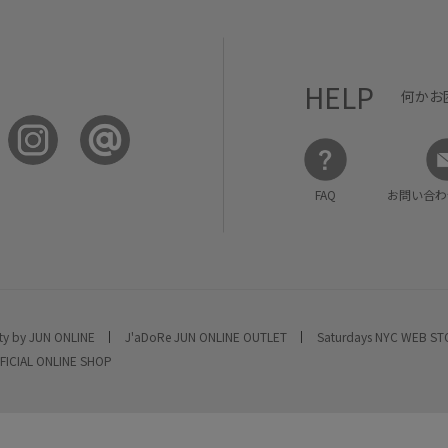
HELP
何かお
FAQ
お問い合わ
ty by JUN ONLINE
J'aDoRe JUN ONLINE OUTLET
Saturdays NYC WEB S
FICIAL ONLINE SHOP