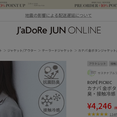
地震の影響による配送遅延について
JaDoRe JUN ONLINE
ト
ジャケット/アウター
テーラードジャケット
カナパ 金ボタンジャケット
アウトレット
接触
サステナブル
ROPÉ PICNIC
カナパ 金ボ
臭・接触冷感
¥4,246
(
13