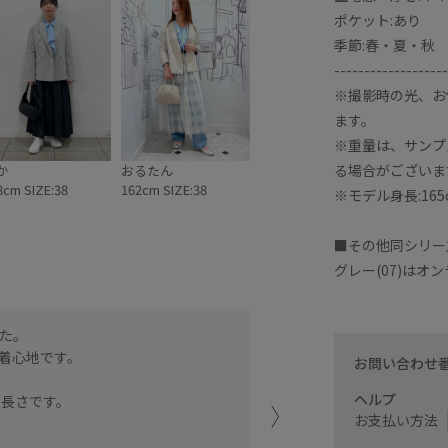
ポケット:あり
季節:春・夏・秋
-------------------
※撮影時の光、お
ます。
※重量は、サンプ
る場合がございま
か
おるたん
8cm SIZE:38
162cm SIZE:38
※モデル身長:165
■その他同シリー
グレー(07)は
た。
身幅はゆとりがありますが
着心地です。
裏地がなく、さらっと涼し
お問い合わせ
着丈は私の身長でおしりが
ヘルプ
の長さです。
お支払い方法
阪急西宮ガーデン
SAKI (153cm)