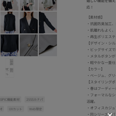
嬉しい機能を備え
応！
【素材感】
・抗菌防臭加工、
・肌離れもよく、
・再生ポリエステ
【デザイン・シル
・ビッグサイズで
・メタルボタンが
・軽やかな一重仕
【カラー】
・ベージュ、グリ
【スタイリングポ
・春はフーディー
・フォーマルなシ
SSPIC機能素材
25SSカナパ
活躍。
・オフィスカジュ
材
UVカット
Web限定
・同シリーズでパン