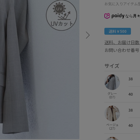
お気に入りアイテム
なら
月々
送料￥500
送料、お届け日数
お問い合わせ番号 
サイズ
38
グレー
40
（07）
38
ベージュ
40
（27）