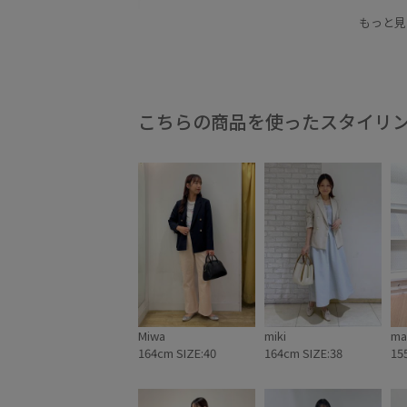
Web限定カラー
お気に入り登録急増中
さら
もっと見
オフィス
オフィスカジュアル
カジュアル
ジャケット
ジレ
スラックス
セットアッ
フォーマル
フーディー
ポリエステル
メ
こちらの商品を使ったスタイリ
夏の買い足し_通勤pickup
快適
快適な着心
薄手
通勤用
金ボタン
防臭加工
限定
Miwa
miki
m
164cm SIZE:40
164cm SIZE:38
15