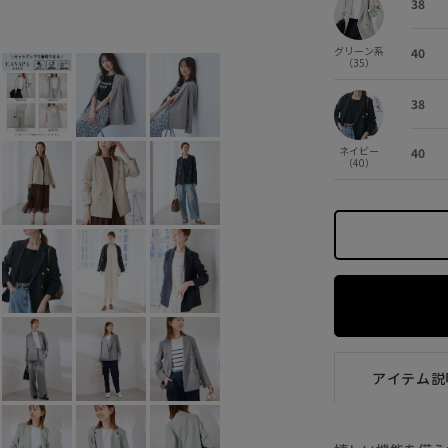
38
ベージュ (27)
38
×
40
×
グリーン系
40
（35）
38
ネイビー
40
（40）
アイテム説