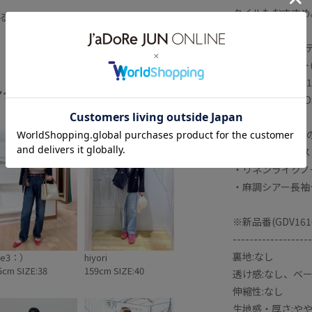
っとした風合い
さらりとした
タイルもおすすめ
る
サステナブル
シアー
シャツ
<同シリーズアイ
プ
テーラードジャケット
パンツ
・ジレジャケット(品
・ジレ(品番:GDV15
ンズライク
リネン
ング
全てみる
・パンツ(品番:GDS
地
抗菌防臭
接触冷感
春夏
<その他おすすめの
カラー
麻
・エフォートレスリ
・リネンライクノー
・麻調シアー長袖テ
※新品番(GDV16
-------------------
裏地:なし
ae3：）
hiyori
5cm SIZE:38
159cm SIZE:40
透け感:なし、ベー
伸縮性:なし
生地感・厚さ:や