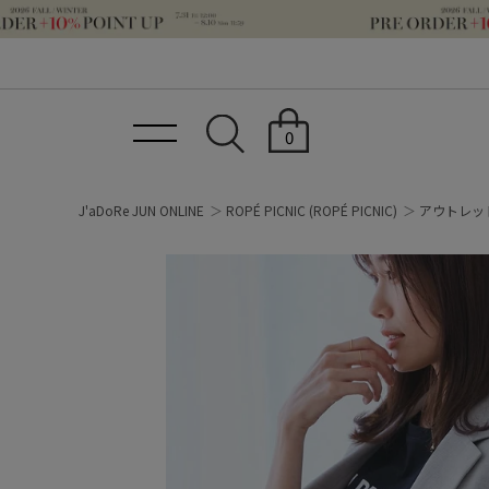
0
J'aDoRe JUN ONLINE
ROPÉ PICNIC
(ROPÉ PICNIC)
アウトレッ