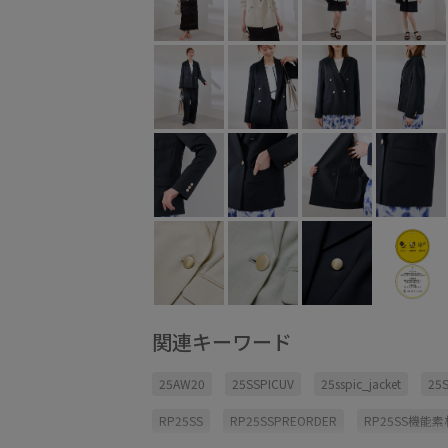
関連キーワード
25AW20
25SSPICUV
25sspic_jacket
25
RP25SS
RP25SSPREORDER
RP25SS機能素