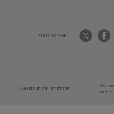
FOLLOW US ON
Life&Beau
JUN GROUP ONLINE STORE
wa-syu OF