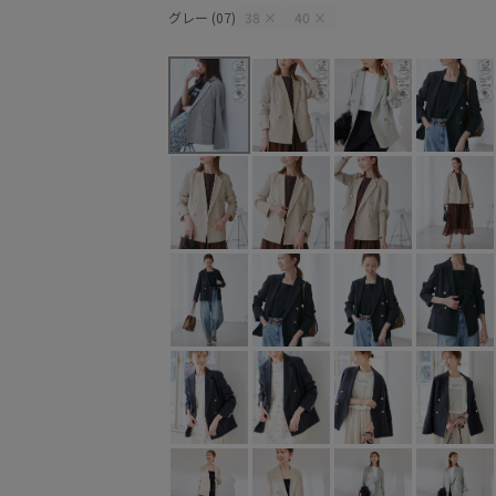
グレー (07)
38
×
40
×