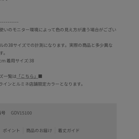
----------
使いのモニター環境によって色の見え方が違う場合がござい
ルの38サイズでの計測になります。実際の商品と多少異な
す。
cm 着用サイズ:38
ズ一覧は
「こちら」
■
オンラインとルミネ店舗限定カラーとなります。
、腕周りは細身です！
裏地なし
く着用できます◎
ベーシッ
番号
GDV15100
しっかり隠れる丈感です！
す！
uvカッ
ポイント
商品のお届け
着丈ガイド
ズ
着用サイズ : 38
カラー : ベージュ (27)