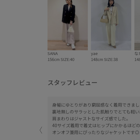
SANA
yae
な
156cm SIZE:40
148cm SIZE:38
14
スタッフレビュー
身幅にゆとりがあり窮屈感なく着用できまし
裏地無しのサラッとした肌触りでとても軽い
す。
肩まわりはジャストなサイズ感でした。
40サイズ着用で着丈はヒップにかかるほど
オンオフ兼用にぴったりなジャケットです◎