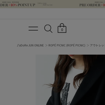
0
J'aDoRe JUN ONLINE
ROPÉ PICNIC
(ROPÉ PICNIC)
アウトレッ