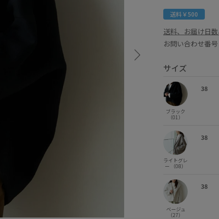
送料￥500
送料、お届け日数
お問い合わせ番号 
サイズ
38
ブラック
（01）
38
ライトグレ
ー （08）
38
ベージュ
（27）