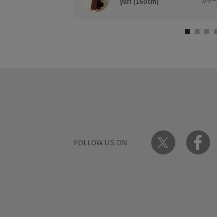
yuri (160cm)
カラー 
FOLLOW US ON