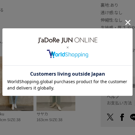
裏地:あり
る
透け感:なし
伸縮性:なし
生地感・厚さ:や
ポケット:あり
ング
全てみる
※撮影時の光、お
ます。
お問い合わせ
ヘルプ
お支払い方法
ku
サヤカ
0cm SIZE:38
163cm SIZE:38