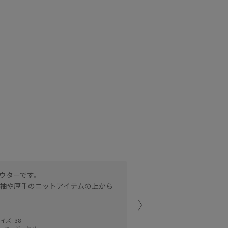
ウターです。
コクーンシルエットでゆと
袖や厚手のニットアイテムの上から
トです。
たまプラーザテラ
wancyan (160
ズ : 38