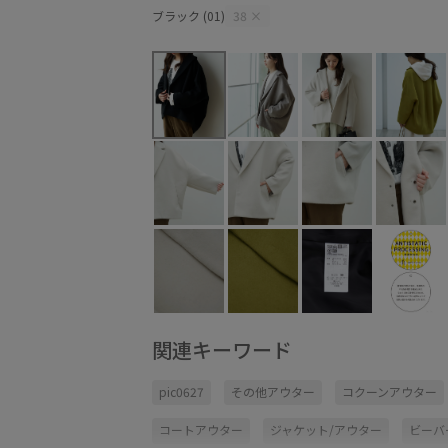
ブラック (01)
38
×
関連キーワード
pic0627
その他アウター
コクーンアウター
コートアウター
ジャケット/アウター
ビーバ