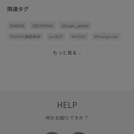
関連タグ
25AW20
25SSPICUV
25sspic_jacket
25SSPIC機能素材
pic0627
RP25SS
RPraingoods
Tシャツ
Wjacket_pickup
カジュアル
ジップアップ
もっと見る
スポーティ
ナイロン
フレアスカート
フーディー
ブルゾン
ボリューム感
ボリューム袖
ワンピース
合わせやすい
撥水アイテム_pickup
撥水加工
着やすい
花柄
薄手
透け感
HELP
何かお困りですか？