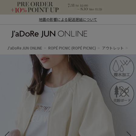
地震の影響による配送遅延について
J'aDoRe JUN ONLINE（ジャドール ジュ
ン オンライン）
J'aDoRe JUN ONLINE
ROPÉ PICNIC
(ROPÉ PICNIC)
アウトレット
ジ