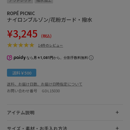
アウトレット
撥水加工
ROPÉ PICNIC
ナイロンブルゾン/花粉ガード・撥水
¥3,245
(税込)
14件のレビュー
なら
月々1,081円
から。分割手数料無料
送料￥500
送料、お届け日数、お届け日時指定について
お問い合わせ番号 GDL15030
アイテム説明
サイズ・素材・お手入れ方法