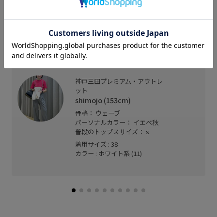
スタッフレビュー
軽くて窮屈感なく着れます！
ちょっと肌寒い時にあると便利です！
神戸三田プレミアム・アウトレ
ット
shimojo (153cm)
骨格： ウェーブ
パーソナルカラー： イエベ秋
普段のトップスサイズ： s
着用サイズ : 38
カラー : ホワイト系 (11)