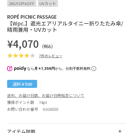
2BUY10%OFF
UVカット
ROPÉ PICNIC PASSAGE
【Wpc.】遮光エアリアルタイニー折りたたみ傘/
晴雨兼用・UVカット
¥4,070
(税込)
7件のレビュー
なら
月々1,356円
から。分割手数料無料
送料￥500
送料、お届け日数、お届け日時指定について
獲得ポイント数
74pt
お問い合わせ番号 GII16020
アイテム説明