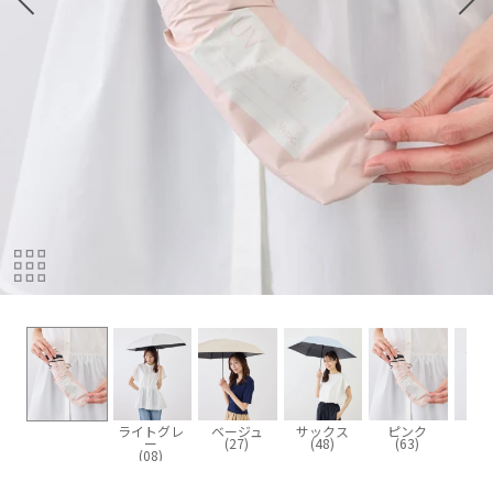
ライトグレ
ベージュ
サックス
ピンク
ー
(27)
(48)
(63)
(08)