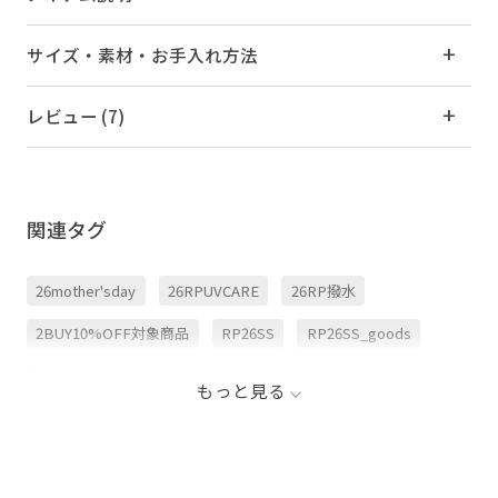
サイズ・素材・お手入れ方法
レビュー (7)
関連タグ
26mother'sday
26RPUVCARE
26RP撥水
2BUY10%OFF対象商品
RP26SS
RP26SS_goods
RP26under4200
UVカット
Wpc.
ニュアンスカラー
もっと見る
バッグ
レイングッズ
傘
夏の機能素材アイテム
折りたたみ傘
日傘
晴雨兼用
耐久性
鞄