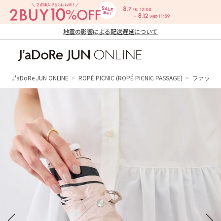
地震の影響による配送遅延について
J'aDoRe JUN ONLINE（ジャドール ジュ
ン オンライン）
J'aDoRe JUN ONLINE
ROPÉ PICNIC
(ROPÉ PICNIC PASSAGE)
ファッシ