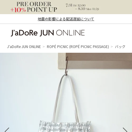
地震の影響による配送遅延について
J'aDoRe JUN ONLINE（ジャドール ジュ
ン オンライン）
J'aDoRe JUN ONLINE
ROPÉ PICNIC
(ROPÉ PICNIC PASSAGE)
バッグ