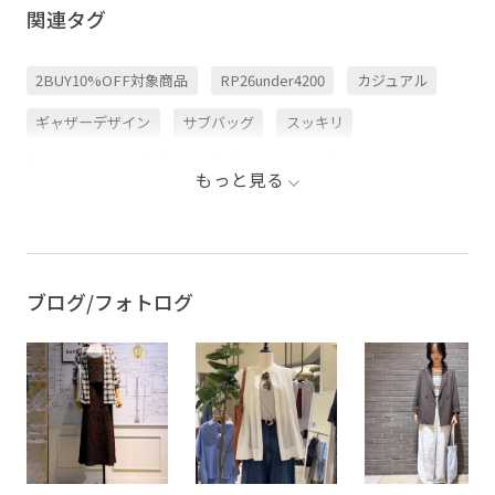
関連タグ
2BUY10%OFF対象商品
RP26under4200
カジュアル
ギャザーデザイン
サブバッグ
スッキリ
ストレスフリー
セット
デニム合わせ
もっと見る
トートバッグ
バッグ
フェイクレザー
ミニバッグ
レイヤードスタイル
ヴィンテージ
ヴィンテージ感
上品
大人可愛い
幅広
抜け感
機能的
ブログ/フォトログ
爽やか
立体感
軽量素材
長財布