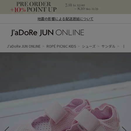
地震の影響による配送遅延について
J'aDoRe JUN ONLINE（ジャドール ジュ
ン オンライン）
J'aDoRe JUN ONLINE
ROPÉ PICNIC KIDS
シューズ
サンダル
【一部