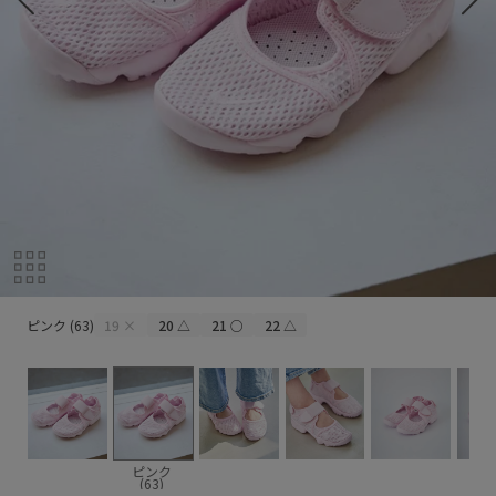
ピンク (63)
ピンク (63)
19
×
20
△
21
○
22
△
ピンク
(63)