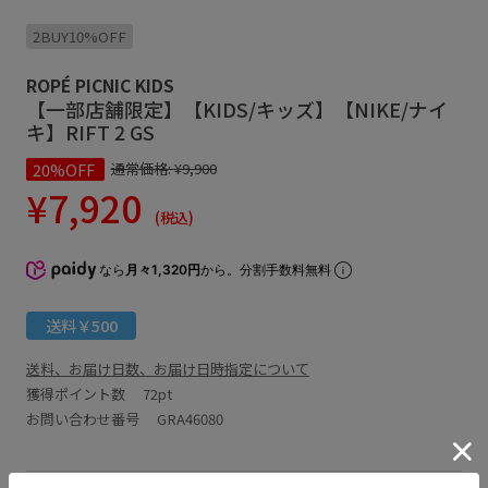
2BUY10%OFF
ROPÉ PICNIC KIDS
【一部店舗限定】【KIDS/キッズ】【NIKE/ナイ
キ】RIFT 2 GS
20%OFF
通常価格:
¥9,900
¥7,920
(税込)
なら
月々1,320円
から。分割手数料無料
送料￥500
送料、お届け日数、お届け日時指定について
獲得ポイント数
72pt
お問い合わせ番号 GRA46080