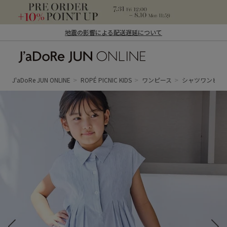
地震の影響による配送遅延について
J'aDoRe JUN ONLINE（ジャドール ジュ
ン オンライン）
J'aDoRe JUN ONLINE
ROPÉ PICNIC KIDS
ワンピース
シャツワンピー