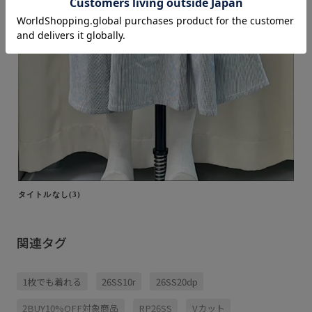
タイトルなし(3)
関連タグ
1枚でも着れる
26SS10r
26SS20dp
2BUY10%OFF対象商品
RP26SS
Vカット