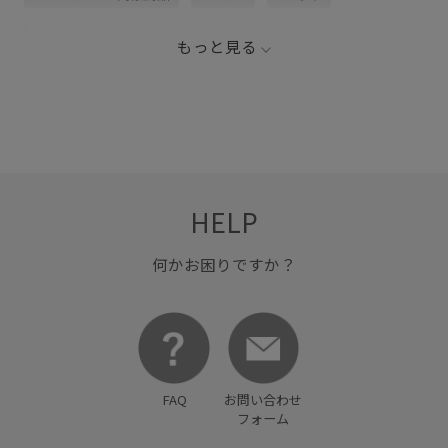
きちんと感
ガーリー
キッズ
サンダル
シャツ
もっと見る
シャツワンピース
スッキリ
タック
ハット
フレンチスリーブ
ワンピース
上品
便利なポケット
大人っぽい
快適
抜け感
機能的
涼しげ
清涼感
爽やか
肌触りが良い
HELP
何かお困りですか？
FAQ
お問い合わせ
フォーム