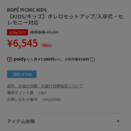
ROPÉ PICNIC KIDS
【KIDS/キッズ】ボレロセットアップ/入卒式・セ
レモニー対応
30%OFF
通常価格:
¥9,350
¥6,545
(税込)
なら
月々1,090円
から。分割手数料無料
送料￥500
送料、お届け日数、お届け日時指定について
獲得ポイント数
59pt
お問い合わせ番号 GRQ16000
アイテム説明