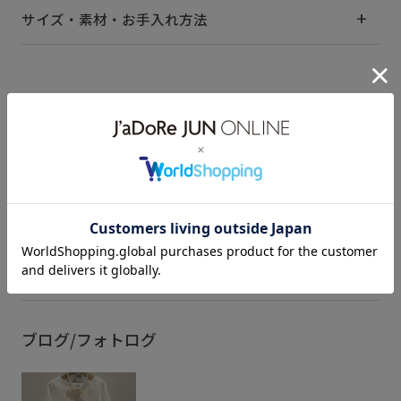
サイズ・素材・お手入れ方法
関連タグ
RP26SS
RP26SSceremony
きれいめ
ふんわり
アクセサリー
カチューシャ
カットソー
ガーリー
キッズ
キラキラ
シアー
シューズ
もっと見る
ジャンパースカート
スカート
スタンドカラー
セット
ソックス
トップス
パール
ビジュー
フォーマル
ブラウス
ラメ
ラメ糸
ワンピース
ブログ/フォトログ
上品
光沢感
卒園式入学式
卒業式入学式
定番
布帛
花柄
華やか