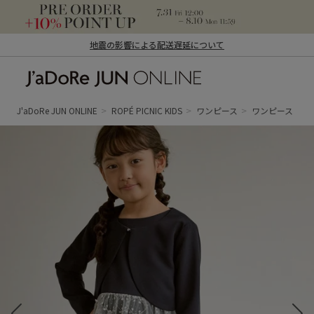
地震の影響による配送遅延について
J'aDoRe JUN ONLINE（ジャドール ジュ
ン オンライン）
J'aDoRe JUN ONLINE
ROPÉ PICNIC KIDS
ワンピース
ワンピース