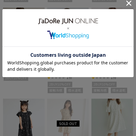
30%OFF
60%OFF
60%OFF
ROPÉ PICNIC KIDS
ROPÉ PICNIC KIDS
ROPÉ PICNIC KIDS
【KIDS/キッズ】ボレロ
【KIDS/キッズ】【接触
【KIDS/キッズ】【接触
¥6,545
¥1,408
¥1,408
セットアップ/入卒式・
冷感・吸水速乾】ノース
冷感・吸水速乾】ノース
セレモニー対応
リーブフロントタックワ
リーブフロントタックワ
1件
1件
2BUY10%OFF
ンピース
ンピース
2BUY10%OFF
2BUY10%OFF
接触冷感
吸水速乾
接触冷感
吸水速乾