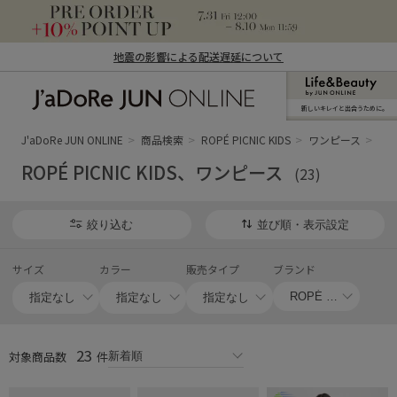
地震の影響による配送遅延について
新しいキレイと出合うために。
J'aDoRe JUN ONLINE（ジャドール ジュ
ン オンライン）
J'aDoRe JUN ONLINE
商品検索
ROPÉ PICNIC KIDS
ワンピース
ワ
ROPÉ PICNIC KIDS、ワンピース
(23)
絞り込む
並び順・表示設定
サイズ
カラー
販売タイプ
ブランド
23
対象商品数
件