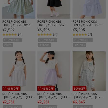
ROPÉ PICNIC KIDS
ROPÉ PICNIC KIDS
ROPÉ PICNIC KIDS
【KIDS/キッズ】綿ワッ
【KIDS/キッズ】ティア
【KIDS/キッズ】ティア
¥2,992
¥3,498
¥3,498
シャードット柄ワンピー
ードロゴカットソーワン
ードロゴカットソーワン
ス
ピース/接触冷感
ピース/接触冷感
1件
1件
1件
2BUY10%OFF
2BUY10%OFF
2BUY10%OFF
通気性
接触冷感
接触冷感
45%OFF
45%OFF
30%OFF
ROPÉ PICNIC KIDS
ROPÉ PICNIC KIDS
ROPÉ PICNIC KIDS
【KIDS/キッズ】【FILA/
【KIDS/キッズ】【FILA/
【KIDS/キッズ】ボレロ
¥2,251
¥2,251
¥6,545
フィラ別注】ドッキング
フィラ別注】ドッキング
セットアップ/入卒式・
バルーンワンピース
バルーンワンピース
セレモニー対応
2BUY10%OFF
2BUY10%OFF
2BUY10%OFF